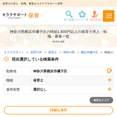
保育士の求人、転職、募集ならキララサポート保育
神奈川県横浜市磯子区の時給1,800円以上の保育士求人・転
職・募集一覧
8月10日 更新
キララサポート
保育TOP
保育士
神奈川県
横浜市磯子区
時給1,8
現在選択している検索条件
勤務地
神奈川県横浜市磯子区
職種
保育士
雇用形態
選択なし
条件をクリア
詳細な条件