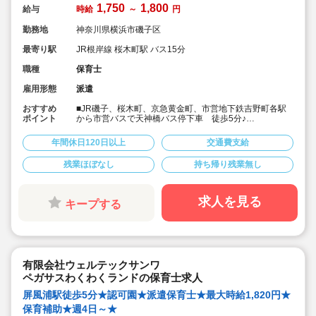
1,750
1,800
給与
時給
～
円
勤務地
神奈川県横浜市磯子区
最寄り駅
JR根岸線 桜木町駅 バス15分
職種
保育士
雇用形態
派遣
おすすめ
■JR磯子、桜木町、京急黄金町、市営地下鉄吉野町各駅
ポイント
から市営バスで天神橋バス停下車 徒歩5分♪
■乳児院・児童養護施設を併設する、複合施設の中にあり
ます認可保育園！
年間休日120日以上
交通費支給
■広々とした園庭でのびのびと保育に携わることが出来ま
す！
残業ほぼなし
持ち帰り残業無し
■時給1750円と高時給♪
■8時～18時の間で実働8時間（短時間勤務等は応相談）
■週４日～勤務可能！
求人を見る
キープする
有限会社ウェルテックサンワ
ペガサスわくわくランドの保育士求人
屏風浦駅徒歩5分★認可園★派遣保育士★最大時給1,820円★
保育補助★週4日～★