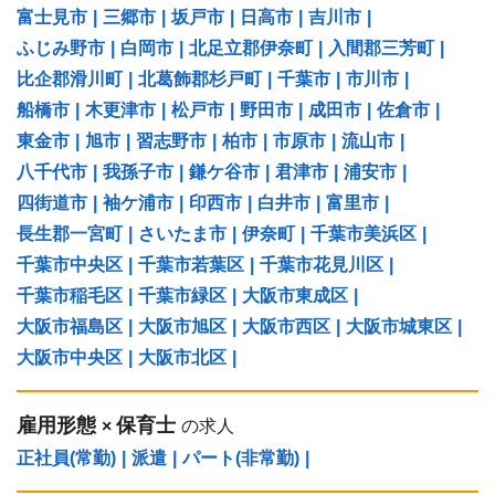
富士見市
|
三郷市
|
坂戸市
|
日高市
|
吉川市
|
ふじみ野市
|
白岡市
|
北足立郡伊奈町
|
入間郡三芳町
|
比企郡滑川町
|
北葛飾郡杉戸町
|
千葉市
|
市川市
|
船橋市
|
木更津市
|
松戸市
|
野田市
|
成田市
|
佐倉市
|
東金市
|
旭市
|
習志野市
|
柏市
|
市原市
|
流山市
|
八千代市
|
我孫子市
|
鎌ケ谷市
|
君津市
|
浦安市
|
四街道市
|
袖ケ浦市
|
印西市
|
白井市
|
富里市
|
長生郡一宮町
|
さいたま市
|
伊奈町
|
千葉市美浜区
|
千葉市中央区
|
千葉市若葉区
|
千葉市花見川区
|
千葉市稲毛区
|
千葉市緑区
|
大阪市東成区
|
大阪市福島区
|
大阪市旭区
|
大阪市西区
|
大阪市城東区
|
大阪市中央区
|
大阪市北区
|
雇用形態
保育士
×
の求人
正社員(常勤)
|
派遣
|
パート(非常勤)
|