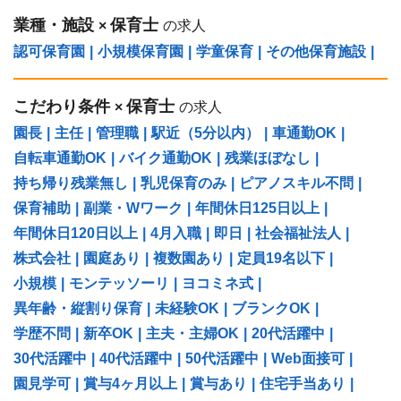
業種・施設
保育士
×
の求人
認可保育園
|
小規模保育園
|
学童保育
|
その他保育施設
|
こだわり条件
保育士
×
の求人
園長
|
主任
|
管理職
|
駅近（5分以内）
|
車通勤OK
|
自転車通勤OK
|
バイク通勤OK
|
残業ほぼなし
|
持ち帰り残業無し
|
乳児保育のみ
|
ピアノスキル不問
|
保育補助
|
副業・Wワーク
|
年間休日125日以上
|
年間休日120日以上
|
4月入職
|
即日
|
社会福祉法人
|
株式会社
|
園庭あり
|
複数園あり
|
定員19名以下
|
小規模
|
モンテッソーリ
|
ヨコミネ式
|
異年齢・縦割り保育
|
未経験OK
|
ブランクOK
|
学歴不問
|
新卒OK
|
主夫・主婦OK
|
20代活躍中
|
30代活躍中
|
40代活躍中
|
50代活躍中
|
Web面接可
|
園見学可
|
賞与4ヶ月以上
|
賞与あり
|
住宅手当あり
|