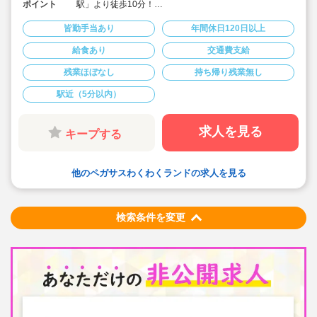
ポイント
駅」より徒歩10分！
◆最大時給1,820円・別途交通費支給！
◆閑静な住宅街にある定員60名の認可保育園！アットホ
皆勤手当あり
年間休日120日以上
ームで家庭的な雰囲気を大切にしています。
◆天気の良い日は屋外活動を中心にのびのび遊んでいま
給食あり
交通費支給
す♪
◆0～2歳児は担当制保育を実施しており、一人ひとりに
残業ほぼなし
持ち帰り残業無し
寄り添った保育を大切に、3～5歳児は異年齢保育を実施
しており縦の繋がりを大切にしています！
駅近（5分以内）
◆弊社は自社保育園も運営♪保育士求人に特化していま
す！
◆お仕事開始まで登録から就業先見学、お仕事後のフォ
求人を見る
キープする
ローまで、マンツーマンでしっかり対応します。
「派遣で働くことがはじめて」や、「業務内容に不安
がある」方もご安心ください
◆福利厚生も充実しております！
他のペガサスわくわくランドの求人を見る
・各種保険・社会保険完備（健康・厚生・雇用・労
災） ※稼働初日から加入できます
・有給休暇制度 ※契約時の日当分(10割)をしっかり手
当支給！
（※他社大手派遣会社の中には、平均日当賃金6割という
検索条件を変更
会社もあります）
・皆勤手当制度（月3,000円）
・交通費支給
・定期健康診断（初回雇い入れ時健診は一部補助あり）
・産休育休取得実績あり
・オンライン研修サービス（ｅラーニング）
・福利厚生サービス「ベネフィット・ステーション」利
用可（※レジャー、お買い物等の待遇割引等）