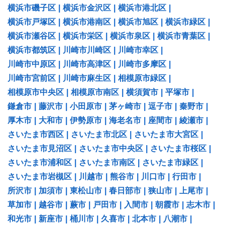
横浜市磯子区
|
横浜市金沢区
|
横浜市港北区
|
横浜市戸塚区
|
横浜市港南区
|
横浜市旭区
|
横浜市緑区
|
横浜市瀬谷区
|
横浜市栄区
|
横浜市泉区
|
横浜市青葉区
|
横浜市都筑区
|
川崎市川崎区
|
川崎市幸区
|
川崎市中原区
|
川崎市高津区
|
川崎市多摩区
|
川崎市宮前区
|
川崎市麻生区
|
相模原市緑区
|
相模原市中央区
|
相模原市南区
|
横須賀市
|
平塚市
|
鎌倉市
|
藤沢市
|
小田原市
|
茅ヶ崎市
|
逗子市
|
秦野市
|
厚木市
|
大和市
|
伊勢原市
|
海老名市
|
座間市
|
綾瀬市
|
さいたま市西区
|
さいたま市北区
|
さいたま市大宮区
|
さいたま市見沼区
|
さいたま市中央区
|
さいたま市桜区
|
さいたま市浦和区
|
さいたま市南区
|
さいたま市緑区
|
さいたま市岩槻区
|
川越市
|
熊谷市
|
川口市
|
行田市
|
所沢市
|
加須市
|
東松山市
|
春日部市
|
狭山市
|
上尾市
|
草加市
|
越谷市
|
蕨市
|
戸田市
|
入間市
|
朝霞市
|
志木市
|
和光市
|
新座市
|
桶川市
|
久喜市
|
北本市
|
八潮市
|