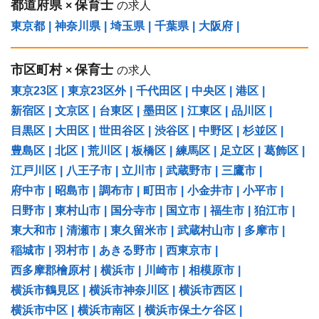
都道府県
保育士
×
の求人
東京都
|
神奈川県
|
埼玉県
|
千葉県
|
大阪府
|
市区町村
保育士
×
の求人
東京23区
|
東京23区外
|
千代田区
|
中央区
|
港区
|
新宿区
|
文京区
|
台東区
|
墨田区
|
江東区
|
品川区
|
目黒区
|
大田区
|
世田谷区
|
渋谷区
|
中野区
|
杉並区
|
豊島区
|
北区
|
荒川区
|
板橋区
|
練馬区
|
足立区
|
葛飾区
|
江戸川区
|
八王子市
|
立川市
|
武蔵野市
|
三鷹市
|
府中市
|
昭島市
|
調布市
|
町田市
|
小金井市
|
小平市
|
日野市
|
東村山市
|
国分寺市
|
国立市
|
福生市
|
狛江市
|
東大和市
|
清瀬市
|
東久留米市
|
武蔵村山市
|
多摩市
|
稲城市
|
羽村市
|
あきる野市
|
西東京市
|
西多摩郡檜原村
|
横浜市
|
川崎市
|
相模原市
|
横浜市鶴見区
|
横浜市神奈川区
|
横浜市西区
|
横浜市中区
|
横浜市南区
|
横浜市保土ケ谷区
|