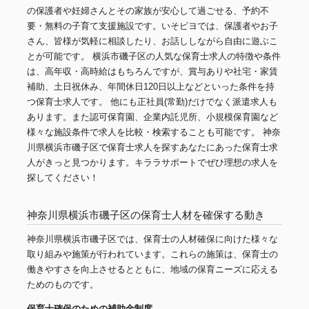
の保護者や妊婦さんとその家族が安心して過ごせる、予約不
要・無料の子育て支援施設です。いそピヨでは、保護者やお子
さん、皆様が気軽に相談したり、お話ししながら自由に遊ぶこ
とが可能です。 横浜市磯子区の人気な保育士求人の特徴や条件
は、高年収・高時給はもちろんですが、賞与ありや社宅・家賃
補助、土日祝休み、年間休日120日以上などといった条件を持
つ保育士求人です。 他にも正社員(常勤)だけでなく派遣求人も
あります。また認可保育園、企業内託児所、小規模保育園など
様々な施設条件で求人を比較・検索することも可能です。 神奈
川県横浜市磯子区で保育士求人を探すあなたにあった保育士求
人がきっと見つかります。キララサポートでぜひ理想の求人を
探してください！
神奈川県横浜市磯子区の保育士人材を確保する動き
神奈川県横浜市磯子区では、保育士の人材確保に向けた様々な
取り組みや施策が行われています。これらの施策は、保育士の
働きやすさを向上させるとともに、地域の保育ニーズに応える
ためのものです。
保育士確保のための補助金制度