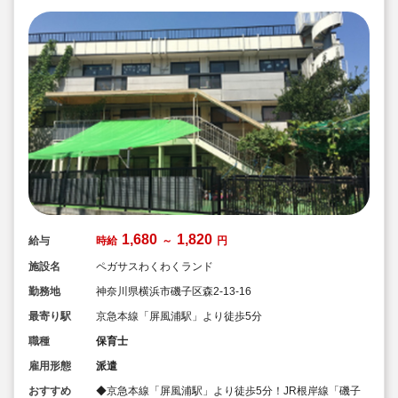
1,680
1,820
給与
時給
～
円
施設名
ペガサスわくわくランド
勤務地
神奈川県横浜市磯子区森2-13-16
最寄り駅
京急本線「屏風浦駅」より徒歩5分
職種
保育士
雇用形態
派遣
おすすめ
◆京急本線「屏風浦駅」より徒歩5分！JR根岸線「磯子