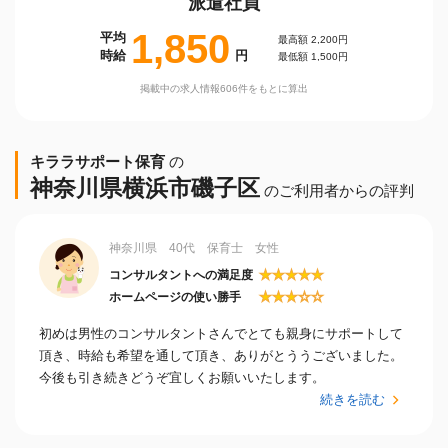
派遣社員
1,850
平均
最高額 2,200円
時給
円
最低額 1,500円
掲載中の求人情報606件をもとに算出
キララサポート保育
の
神奈川県横浜市磯子区
のご利用者からの評判
神奈川県 40代 保育士 女性
★
★
★
★
★
コンサルタントへの満足度
★
★
★
☆
☆
ホームページの使い勝手
初めは男性のコンサルタントさんでとても親身にサポートして
頂き、時給も希望を通して頂き、ありがとううございました。
今後も引き続きどうぞ宜しくお願いいたします。
続きを読む