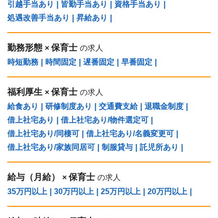
引越手当あり
|
皆勤手当あり
|
資格手当あり
|
処遇改善手当あり
|
昇給あり
|
勤務形態
保育士
×
の求人
時短勤務
|
時間固定
|
遅番固定
|
早番固定
|
福利厚生
保育士
×
の求人
給食あり
|
研修制度あり
|
交通費支給
|
退職金制度
|
借上社宅あり
|
借上社宅あり/物件選定可
|
借上社宅あり/同棲可
|
借上社宅あり/名義変更可
|
借上社宅あり/家族同居可
|
制服貸与
|
託児所あり
|
給与（⽉給）
保育士
×
の求人
35万円以上
|
30万円以上
|
25万円以上
|
20万円以上
|