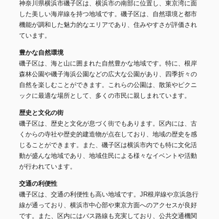
神奈川県横浜市磯子区は、横浜市の南部に位置し、東京湾に面
した美しい海岸線を持つ地域です。磯子区は、自然環境と都市
機能が調和した魅力的なエリアであり、住みやすさが評価され
ています。
豊かな自然環境
磯子区は、海と山に囲まれた自然豊かな地域です。特に、根岸
森林公園や磯子海浜公園などの広大な公園があり、四季折々の
自然を楽しむことができます。これらの公園は、散策やピクニ
ックに最適な場所として、多くの市民に親しまれています。
歴史と文化の街
磯子区は、歴史と文化が息づく街でもあります。区内には、古
くからの寺社や歴史的建造物が点在しており、地域の歴史を感
じることができます。また、磯子区は横浜市内でも特に文化活
動が盛んな地域であり、地域住民による様々なイベントや活動
が行われています。
交通の利便性
磯子区は、交通の利便性も高い地域です。JR根岸線や京浜急行
線が通っており、横浜市中心部や東京方面へのアクセスが良好
です。また、区内にはバス路線も充実しており、公共交通機関