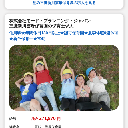
設などの割引）
他の三鷹新川雲母保育園の求人を見る
◆永年勤続表彰（勤続10年を迎える正社員に、賞与とリ
フレッシュ休暇が出ます）
◆退職金制度あり
◆職員同士の協力を大切にしています！保育経験がな
株式会社モード・プランニング・ジャパン
い、ブランクが有る方もOK（先輩スタッフがサポートし
三鷹新川雲母保育園の保育士求人
ます！）
仙川駅★年間休日130日以上★認可保育園★夏季休暇9連休可
★新卒保育士★常勤
271,870
給与
月給
円
施設名
三鷹新川雲母保育園