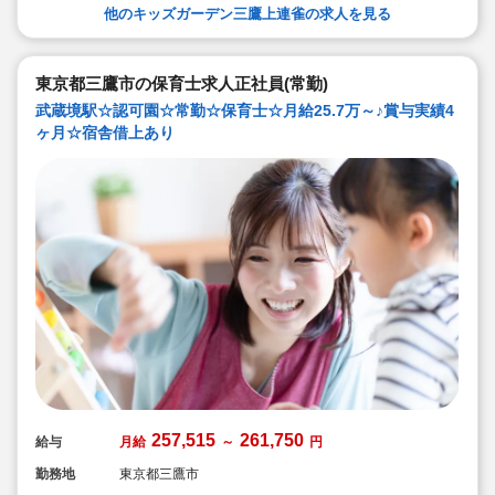
◇運動や食育に力を入れています。ピアノが苦手でも大
他のキッズガーデン三鷹上連雀の求人を見る
丈夫。得意な保育を活かしてください。
◇ICT化やタブレット端末を導入し職員の残業や負担を軽
減しています（持ち帰り仕事なしです）
◇若い先生中心に20～50代迄とバランス良い職員構成で
す。先生たち一人ひとりの個性を存分に発揮できる保育
東京都三鷹市の保育士求人正社員(常勤)
園です！
武蔵境駅☆認可園☆常勤☆保育士☆月給25.7万～♪賞与実績4
ヶ月☆宿舎借上あり
257,515
261,750
給与
月給
～
円
勤務地
東京都三鷹市