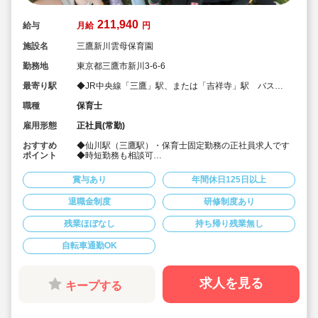
211,940
給与
月給
円
施設名
三鷹新川雲母保育園
勤務地
東京都三鷹市新川3-6-6
最寄り駅
◆JR中央線「三鷹」駅、または「吉祥寺」駅 バス
15分
職種
保育士
雇用形態
正社員(常勤)
おすすめ
◆仙川駅（三鷹駅）・保育士固定勤務の正社員求人です
ポイント
◆時短勤務も相談可
◆お休みは年間休日130日以上、長期休暇（夏季休暇で9
連休）も取得可能です♪
賞与あり
年間休日125日以上
◆雲母保育園は60名以下のコンパクトなサイズの園にな
ります
退職金制度
研修制度あり
◆家庭や趣味などと両立可能な働き方
◆行事のための保育ではなく子どもたちのための保育に
残業ほぼなし
持ち帰り残業無し
取り組めます
◆日々の保育を大切に楽しくお仕事出来ます（行事準
備・書き物類軽減されています）
自転車通勤OK
◆ピアノが弾けなくてOKです。（得意分野を活かして頂
く方針です
◆保育以外の業務量が不安な方も安心です。（ICTシステ
求人を見る
キープする
ム導入で業務効率化が図れています）
◆保育経験がない、ブランクがある方も安心です。（先
輩社員が徹底サポートします）
◆ベネフィットステーション（飲食店,宿泊・レジャー施