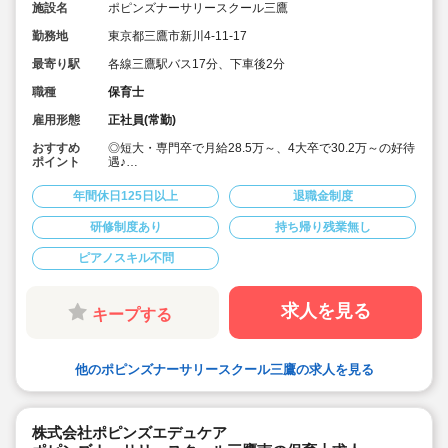
施設名
ポピンズナーサリースクール三鷹
勤務地
東京都三鷹市新川4-11-17
最寄り駅
各線三鷹駅バス17分、下車後2分
職種
保育士
雇用形態
正社員(常勤)
おすすめ
◎短大・専門卒で月給28.5万～、4大卒で30.2万～の好待
ポイント
遇♪
◎「エデュケア」を教育理念として掲げて、ひとり一人
のお子様の個性を伸ばすことを大切にされております。
年間休日125日以上
退職金制度
◎週休2日制、年間休日125日とプライベートとも両立し
やすい♪
研修制度あり
持ち帰り残業無し
◎宿舎借上げ制度利用あります。
（社宅は火災保険料と引っ越し代以外はすべて法人様が
ピアノスキル不問
初期費用を負担）
◎連絡帳は全てタブレットで記載します
◎月の残業時間平均7時間以内。（残業代支給）持ち帰り
の仕事はございません
求人を見る
キープする
◎長期休暇も取得可能
◎福利厚生面、研修等も充実しており安心してご勤務頂
けます♪
◎アットホームな保育園♪一人ひとりと丁寧に関われま
他のポピンズナーサリースクール三鷹の求人を見る
す！
◎産休育休も取得して復帰される先生も多い職場です♪子
育て中の方も必見！
株式会社ポピンズエデュケア