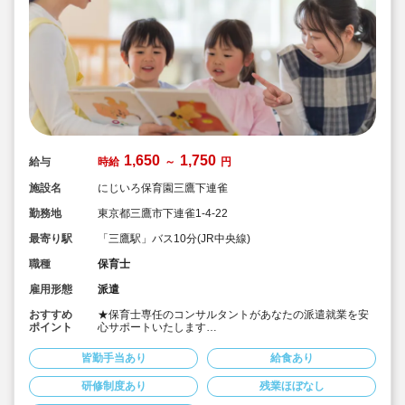
1,650
1,750
給与
時給
～
円
施設名
にじいろ保育園三鷹下連雀
勤務地
東京都三鷹市下連雀1-4-22
最寄り駅
「三鷹駅」バス10分(JR中央線)
職種
保育士
雇用形態
派遣
おすすめ
★保育士専任のコンサルタントがあなたの派遣就業を安
ポイント
心サポートいたします
★JR中央線「三鷹駅」バス10分、京王井の頭線「井の頭
公園」徒歩18分の認可保育園です
皆勤手当あり
給食あり
★時給1,650～1,750円、別途交通費支給！
★時間固定＆土日祝休み！
研修制度あり
残業ほぼなし
★ワークライフバランス重視してご勤務いただけます
★就業時期・勤務条件相談可能！