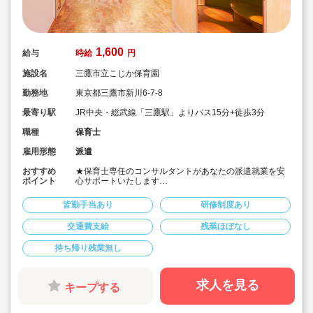
1,600
給与
時給
円
施設名
三鷹市立こじか保育園
勤務地
東京都三鷹市新川6-7-8
最寄り駅
JR中央・総武線「三鷹駅」よりバス15分+徒歩3分
職種
保育士
雇用形態
派遣
おすすめ
★保育士専任のコンサルタントがあなたの派遣就業を安
ポイント
心サポートいたします
★三鷹駅よりバス15分の認可保育園です
★時給1,600円の求人です
皆勤手当あり
研修制度あり
交通費支給
残業ほぼなし
持ち帰り残業無し
求人を見る
キープする