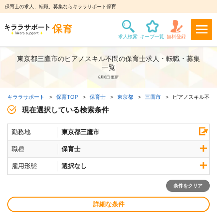
保育士の求人、転職、募集ならキララサポート保育
東京都三鷹市のピアノスキル不問の保育士求人・転職・募集
一覧
8月6日 更新
キララサポート
保育TOP
保育士
東京都
三鷹市
ピアノスキル不問
現在選択している検索条件
勤務地
東京都三鷹市
職種
保育士
雇用形態
選択なし
条件をクリア
詳細な条件