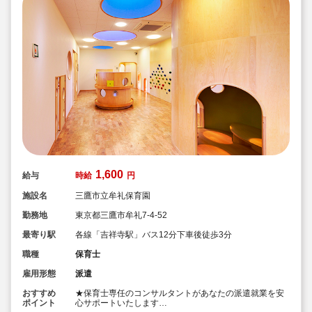
1,600
給与
時給
円
施設名
三鷹市立牟礼保育園
勤務地
東京都三鷹市牟礼7-4-52
最寄り駅
各線「吉祥寺駅」バス12分下車後徒歩3分
職種
保育士
雇用形態
派遣
おすすめ
★保育士専任のコンサルタントがあなたの派遣就業を安
ポイント
心サポートいたします