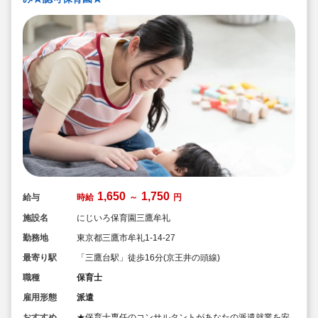
1,650
1,750
給与
時給
～
円
施設名
にじいろ保育園三鷹牟礼
勤務地
東京都三鷹市牟礼1-14-27
最寄り駅
「三鷹台駅」徒歩16分(京王井の頭線)
職種
保育士
雇用形態
派遣
おすすめ
★保育士専任のコンサルタントがあなたの派遣就業を安