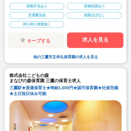
★吉祥寺駅よりバス12分の認可保育園です
★時給1,450円～1,540円の求人です
皆勤手当あり
研修制度あり
交通費支給
残業ほぼなし
持ち帰り残業無し
求人を見る
キープする
他の三鷹市立牟礼保育園の求人を見る
株式会社こどもの森
まなびの森保育園 三鷹の保育士求人
三鷹駅★派遣保育士★時給1,600円★認可保育園★社保完備
★土日祝日休み可能