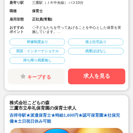
最寄り駅
三鷹駅（ＪＲ中央線） バス10分
職種
保育士
雇用形態
正社員(常勤)
おすすめ
◇子どもたちを守ってあげることを中心とした保育を実
ポイント
施しています。
◇月給25.7万～♪賞与は4ヶ月以上と業界最高水準♪
◇ICT化や、やる事の明確化により残業も全体平均5時間/
研修制度あり
借上社宅あり
月と、遅くまで残る事ありません♪（残業代の支給もあ
り）
英語・インターナショナル
残業ほぼなし
◇複数担任制のため、事務作業は勤務時間内にて実施。
基本的に「原則残業なし」「持ち帰り仕事禁止」です。
持ち帰り残業無し
◇主体的に活動できる環境を大切にしています。
家庭の延長のようなゆったりした環境と、きめ細やかな
保育を行っております。
◇リトミック活動や、モンテッソーリを保育に基盤とし
求人を見る
キープする
てます。
◇すべて自園調理で安心で切る食事を提供し、食育活動
にも取り組んでます♪
株式会社こどもの森
三鷹市立牟礼保育園の保育士求人
吉祥寺駅★派遣保育士★時給1,600円★認可保育園★社保完
備★土日祝日休み可能