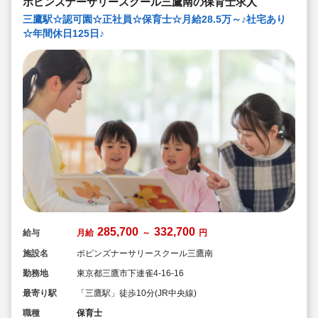
ポピンズナーサリースクール三鷹南の保育士求人
三鷹駅☆認可園☆正社員☆保育士☆月給28.5万～♪社宅あり
☆年間休日125日♪
285,700
332,700
給与
月給
～
円
施設名
ポピンズナーサリースクール三鷹南
勤務地
東京都三鷹市下連雀4-16-16
最寄り駅
「三鷹駅」徒歩10分(JR中央線)
職種
保育士