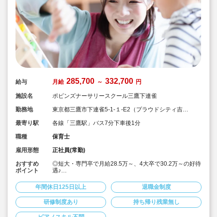
285,700
332,700
給与
月給
～
円
施設名
ポピンズナーサリースクール三鷹下連雀
勤務地
東京都三鷹市下連雀5-1‐１‐E2（プラウドシティ吉祥
寺内・共用施設2階部分）
最寄り駅
各線「三鷹駅」バス7分下車後1分
職種
保育士
雇用形態
正社員(常勤)
おすすめ
◎短大・専門卒で月給28.5万～、4大卒で30.2万～の好待
ポイント
遇♪
◎「エデュケア」を教育理念として掲げて、ひとり一人
のお子様の個性を伸ばすことを大切にされております。
年間休日125日以上
退職金制度
◎週休2日制、年間休日125日とプライベートとも両立し
やすい♪
研修制度あり
持ち帰り残業無し
◎宿舎借上げ制度利用あります。
（社宅は火災保険料と引っ越し代以外はすべて法人様が