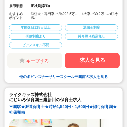
雇用形態
正社員(常勤)
おすすめ
◎短大・専門卒で月給28.5万～、4大卒で30.2万～の好待
ポイント
遇♪
◎「エデュケア」を教育理念として掲げて、ひとり一人
のお子様の個性を伸ばすことを大切にされております。
年間休日125日以上
退職金制度
◎週休2日制、年間休日125日とプライベートとも両立し
やすい♪
研修制度あり
持ち帰り残業無し
◎宿舎借上げ制度利用あります。
（社宅は火災保険料と引っ越し代以外はすべて法人様が
ピアノスキル不問
初期費用を負担）
◎連絡帳は全てタブレットで記載します
◎月の残業時間平均7時間以内。（残業代支給）持ち帰り
の仕事はございません
求人を見る
キープする
◎長期休暇も取得可能
◎福利厚生面、研修等も充実しており安心してご勤務頂
けます♪
◎アットホームな保育園♪一人ひとりと丁寧に関われま
他のポピンズナーサリースクール三鷹南の求人を見る
す！
◎産休育休も取得して復帰される先生も多い職場です♪子
育て中の方も必見！
ライクキッズ株式会社
にじいろ保育園三鷹新川の保育士求人
三鷹駅★派遣保育士★時給1,540円～1,600円★認可保育園★
社保完備