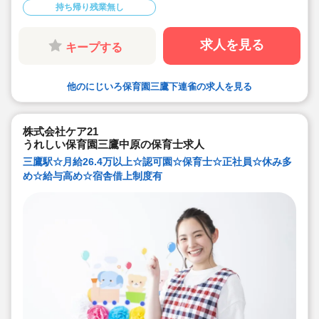
持ち帰り残業無し
求人を見る
キープする
他のにじいろ保育園三鷹下連雀の求人を見る
株式会社ケア21
うれしい保育園三鷹中原の保育士求人
三鷹駅☆月給26.4万以上☆認可園☆保育士☆正社員☆休み多
め☆給与高め☆宿舎借上制度有