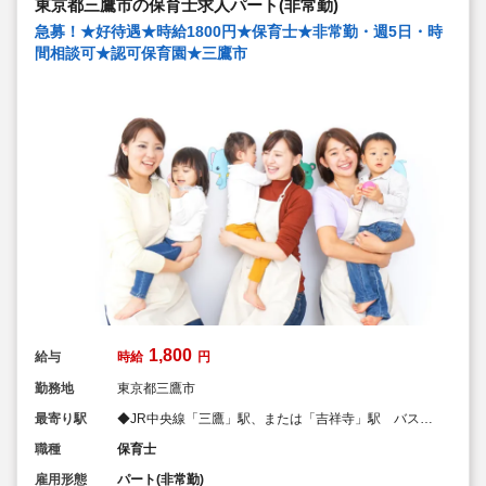
東京都三鷹市の保育士求人パート(非常勤)
◆永年勤続表彰（勤続10年を迎える正社員に、賞与とリ
フレッシュ休暇が出ます）
急募！★好待遇★時給1800円★保育士★非常勤・週5日・時
◆退職金制度あり
間相談可★認可保育園★三鷹市
◆職員同士の協力を大切にしています！保育経験がな
い、ブランクが有る方もOK（先輩スタッフがサポートし
ます！）
1,800
給与
時給
円
勤務地
東京都三鷹市
最寄り駅
◆JR中央線「三鷹」駅、または「吉祥寺」駅 バス
15分
職種
保育士
雇用形態
パート(非常勤)