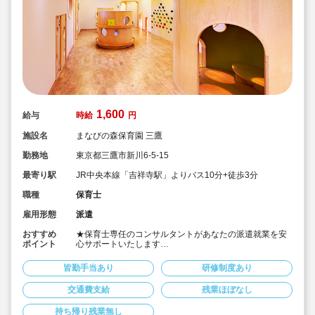
1,600
給与
時給
円
施設名
まなびの森保育園 三鷹
勤務地
東京都三鷹市新川6-5-15
最寄り駅
JR中央本線「吉祥寺駅」よりバス10分+徒歩3分
職種
保育士
雇用形態
派遣
おすすめ
★保育士専任のコンサルタントがあなたの派遣就業を安
ポイント
心サポートいたします
★三鷹駅よりバス15分の認可保育園です
★時給1,600円の求人です
皆勤手当あり
研修制度あり
交通費支給
残業ほぼなし
持ち帰り残業無し