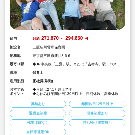
271,870
294,650
給与
月給
～
円
施設名
三鷹新川雲母保育園
勤務地
東京都三鷹市新川3-6-6
最寄り駅
◆JR中央線「三鷹」駅、または「吉祥寺」駅 バス
15分
職種
保育士
雇用形態
正社員(常勤)
おすすめ
◆月給は27.1万以上です
ポイント
◆お休みは年間休日130日以上、長期休暇（夏季休暇で9
連休）も取得可能です♪
◆雲母保育園は60名以下のコンパクトなサイズの園にな
賞与あり
年間休日125日以上
ります
◆仕事もプライベートも両立出来ます。
退職金制度
研修制度あり
◆残業少な目です（サービス残業・持ち帰り業務をしな
い仕組みになっています。平均残業 月4.7時間！）
残業ほぼなし
持ち帰り残業無し
◆行事は最低限です！行事に追われることはありませ
ん。
◆日々の保育を大切に楽しくお仕事出来ます（行事準
自転車通勤OK