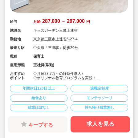
287,000
297,000
給与
月給
～
円
施設名
キッズガーデン三鷹上連雀
勤務地
東京都三鷹市上連雀6-27-4
最寄り駅
中央線「三鷹駅」徒歩20分
職種
保育士
雇用形態
正社員(常勤)
おすすめ
◇月給28.7万～の好条件求人♪
ポイント
◇オリジナル教育プログラムを実践！
◇モンテッソーリ・リトミック・体操など各園でプログ
ラムを取り入れ、園児たちの可能性を広げている他、先
年間休日120日以上
退職金制度
生のアイデアをもとに新しいプログラムを実施すること
もあるので、「得意なこと」「好きなこと」を活かすチ
給食あり
モンテッソーリ
ャンスがあります！
◇子どもが主体，保育環境による働きかけ中心の「見守
残業ほぼなし
持ち帰り残業無し
る保育」に取り組んでいます。
◇園長や本社スタッフなどへキャリアアップも可能で
す！
◇宿舎借り上げ制度利用可能です。（同居の宿舎借り上
求人を見る
キープする
げも相談出来ます！）
◇引っ越し代補助あり。
◇年間休日120日以上！土曜日の振替休日ありです。