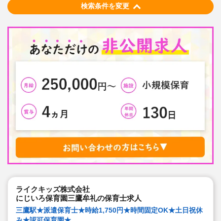
検索条件を変更
ライクキッズ株式会社
にじいろ保育園三鷹牟礼の保育士求人
三鷹駅★派遣保育士★時給1,750円★時間固定OK★土日祝休
み★認可保育園★