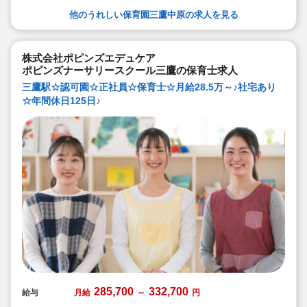
◇読み・書き・計算・音楽・体操を1日30分程度のカリ
他のうれしい保育園三鷹中原の求人を見る
キュラムがあります
◇指導に自信がなくても大丈夫です。先生方はマニュア
ルに沿って指導を行って頂きます。
◇また体操では講師が保育士にカリキュラムポイントを
レクチャーしてくれたりと職員が学べる環境もあります
株式会社ポピンズエデュケア
◇食育行事食、お弁当給食、クッキングに取り組んでい
ポピンズナーサリースクール三鷹の保育士求人
ます。
◇働きやすい環境づくりが評価され「くるみん」認定・
三鷹駅☆認可園☆正社員☆保育士☆月給28.5万～♪社宅あり
「パートタイム労働者活躍推進企業表彰、最優良賞」受
☆年間休日125日♪
賞
◇定年退職制度なし！長く勤務できます
285,700
332,700
給与
月給
～
円