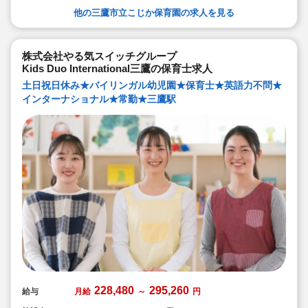
他の三鷹市立こじか保育園の求人を見る
株式会社やる気スイッチグループ
Kids Duo International三鷹の保育士求人
土日祝日休み★バイリンガル幼児園★保育士★英語力不問★
インターナショナル★常勤★三鷹駅
228,480
295,260
給与
月給
～
円