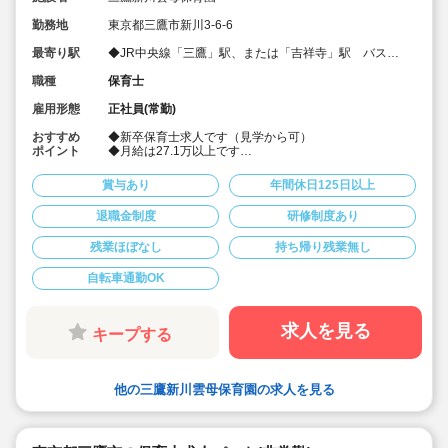
勤務地
東京都三鷹市新川3-6-6
最寄り駅
◆JR中央線「三鷹」駅、または「吉祥寺」駅 バス
15分
職種
保育士
雇用形態
正社員(常勤)
おすすめ
◆新卒保育士求人です（見学から可）
ポイント
◆月給は27.1万以上です
◆お休みは年間休日130日以上、長期休暇（夏季休暇で9
連休）も取得可能です♪
賞与あり
年間休日125日以上
◆雲母保育園は60名以下のコンパクトなサイズの園にな
ります
退職金制度
研修制度あり
◆仕事もプライベートも両立出来ます。
◆残業少な目です（サービス残業・持ち帰り業務をしな
残業ほぼなし
持ち帰り残業無し
い仕組みになっています。平均残業 月4.7時間！）
◆行事は最低限です！行事に追われることはありませ
ん。
自転車通勤OK
◆日々の保育を大切に楽しくお仕事出来ます（行事準
備・書き物類軽減されています）
◆ピアノが弾けなくてOKです。（得意分野を活かして頂
求人を見る
キープする
く方針です
◆保育以外の業務量が不安な方も安心です。（ICTシステ
ム導入で業務効率化が図れています）
◆保育経験がない、ブランクがある方も安心です。（先
輩社員が徹底サポートします）
他の三鷹新川雲母保育園の求人を見る
◆宿舎借上げ制度活用OK！5,000円の自己負担で住めま
す！
◆ベネフィットステーション（飲食店,宿泊・レジャー施
設などの割引）