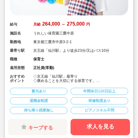
264,000
275,000
給与
月給
～
円
施設名
うれしい保育園三鷹中原
勤務地
東京都三鷹市中原3-2-1
最寄り駅
京王線「仙川駅」より徒歩23分/又はバス10分
職種
保育士
雇用形態
正社員(常勤)
おすすめ
◇京王線「仙川駅」最寄り
ポイント
◇褒めることを大切にする保育です。
◇経験浅・ブランクOK！安心のサポート♪
◇給与水準高めです。頑張った分評価賞与で還元されま
賞与あり
年間休日120日以上
す
◇評価賞与額も年々アップされています
退職金制度
研修制度あり
◇プライベートを重視して働けます！
◇子ども達各人のペースに合わせて進めていきます。
持ち帰り残業無し
ピアノスキル不問
◇きれいな園舎でご勤務いただけます！
◇介護施設を運営している会社なので、異世代間交流が
盛んです！
◇研修制度も充実しており、職員の方の成長をサポート
求人を見る
キープする
しています！
◇みらいスターズプログラムという独自の教育プログラ
ムを導入しています