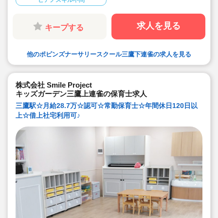
ピアノスキル不問
初期費用を負担）
◎連絡帳は全てタブレットで記載します
◎月の残業時間平均7時間以内。（残業代支給）持ち帰り
の仕事はございません
求人を見る
キープする
◎長期休暇も取得可能
◎福利厚生面、研修等も充実しており安心してご勤務頂
けます♪
◎アットホームな保育園♪一人ひとりと丁寧に関われま
他のポピンズナーサリースクール三鷹下連雀の求人を見る
す！
◎産休育休も取得して復帰される先生も多い職場です♪子
育て中の方も必見！
株式会社 Smile Project
キッズガーデン三鷹上連雀の保育士求人
三鷹駅☆月給28.7万☆認可☆常勤保育士☆年間休日120日以
上☆借上社宅利用可♪