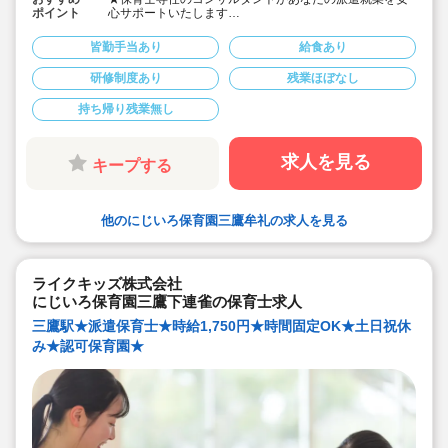
ポイント
心サポートいたします
★京王井の頭線「三鷹台駅」徒歩16分、各線「三鷹駅」
バス20分+徒歩3分の認可保育園です
皆勤手当あり
給食あり
★時給1,650円-1,750円、別途交通費支給！
★時間固定＆土日祝休み！
研修制度あり
残業ほぼなし
★ワークライフバランス重視してご勤務いただけます
★就業時期・勤務条件相談可能！
持ち帰り残業無し
求人を見る
キープする
他のにじいろ保育園三鷹牟礼の求人を見る
ライクキッズ株式会社
にじいろ保育園三鷹下連雀の保育士求人
三鷹駅★派遣保育士★時給1,750円★時間固定OK★土日祝休
み★認可保育園★