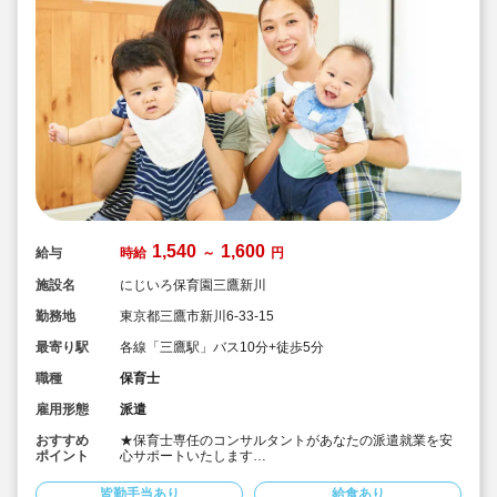
1,540
1,600
給与
時給
～
円
施設名
にじいろ保育園三鷹新川
勤務地
東京都三鷹市新川6-33-15
最寄り駅
各線「三鷹駅」バス10分+徒歩5分
職種
保育士
雇用形態
派遣
おすすめ
★保育士専任のコンサルタントがあなたの派遣就業を安
ポイント
心サポートいたします
★三鷹駅よりバス10分の認可保育園です
★時給1,540円～1,600円の求人です
皆勤手当あり
給食あり