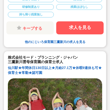
研修制度あり
残業ほぼなし
持ち帰り残業無し
求人を見る
キープする
他のにじいろ保育園三鷹新川の求人を見る
株式会社モード・プランニング・ジャパン
三鷹新川雲母保育園の保育士求人
仙川駅★年間休日130日以上★月給27.1万★休暇9連休も可★
保育士★常勤★認可園