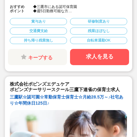
おすすめ
◆三鷹市にある認可保育園
ポイント
◆週5日勤務可能な方
◆勤務時間相談可
◆園の体制強化のため、すぐにご勤務いただける方を優
賞与あり
研修制度あり
先して【特別時給1,800円～】でご案内しております
交通費支給
残業ほぼなし
▼こんな方におすすめです
・しっかり収入を確保したい方
持ち帰り残業無し
自転車通勤OK
・高時給で効率的に働きたい方
・残業なし、持ち帰り仕事なしでプライベートも大切に
したい方
求人を見る
キープする
◆コンパクトサイズの保育園になります
◆職場の人間関係は良好です。
優しい保育士が多く協力しながら保育を行っています。
◆仕事もプライベートも両立出来ます。
◆サービス残業・持ち帰り業務なし
◆行事に追われることはありません。
株式会社ポピンズエデュケア
◆ピアノが弾けなくてOKです。（得意分野を活かして頂
く方針です）
ポピンズナーサリースクール三鷹下連雀の保育士求人
◆保育以外の業務量が不安な方も安心です。（ICTシステ
三鷹駅☆認可園☆常勤保育士保育士☆月給28.5万～♪社宅あ
ム導入で業務効率化が図れています）
◆保育経験がない、ブランクがある方も安心です。（先
り☆年間休日125日♪
輩社員が徹底サポートします）
◆ベネフィットステーション（飲食店,宿泊・レジャー施
設などの割引きなど
◆職員同士の協力を大切にしています！保育経験がな
い、ブランクが有る方もOK（先輩スタッフがサポートし
ます！）