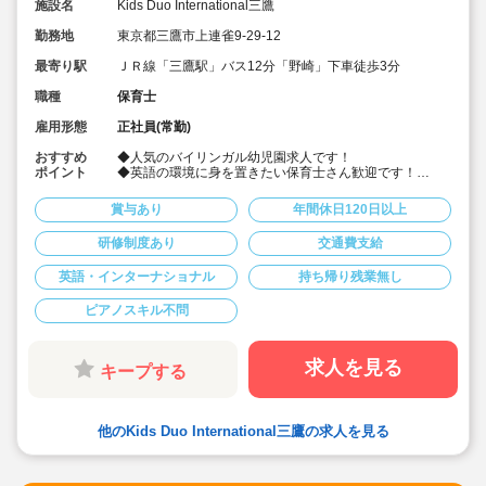
施設名
Kids Duo International三鷹
勤務地
東京都三鷹市上連雀9-29-12
最寄り駅
ＪＲ線「三鷹駅」バス12分「野崎」下車徒歩3分
職種
保育士
雇用形態
正社員(常勤)
おすすめ
◆人気のバイリンガル幼児園求人です！
ポイント
◆英語の環境に身を置きたい保育士さん歓迎です！
（英語を話せない保育士さんも沢山勤務されています。
インターナショナルな職場環境に興味がある方歓迎）
賞与あり
年間休日120日以上
◆複数担任制でバイリンガル保育士・ネイティブ講師と
の3名体制で低年齢児の担任からスタートします。徐々に
研修制度あり
交通費支給
お仕事に慣れていけます。
◆入社してすぐ、スタートアップ研修が実施され、しっ
英語・インターナショナル
持ち帰り残業無し
かりと教えてもらえるので、安心です！
◆アメリカ、イギリス、オーストラリア、カナダ出身な
ど様々な国籍の先生方が在職しています
ピアノスキル不問
◆メインの勤務時間は9:00~17:00の8時間、土日祝日は
お休みです。プライベートの時間もしっかり確保してい
ただけます。
求人を見る
キープする
◆年間休日120日以上です
◆子育てや家事と両立しながら、活躍いただいている方
もたくさんいらっしゃいます
◆頑張りが評価される職場環境です！実力をつけ評価が
他のKids Duo International三鷹の求人を見る
上がると給与アップします。※昇給年2回あります