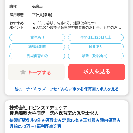
職種
保育士
雇用形態
正社員(常勤)
おすすめ
★「市ケ谷駅」徒歩2分、通勤便利です♪
ポイント
★人気の小規模企業主導型保育園のお仕事。乳児のお子
様の保育になります。
★入社時に特別休暇(3日間)付与あり♪
賞与あり
年間休日120日以上
★「おもいっきり遊ぶ。おもいっきり学ぶ。」という保
育理念に共感した多くの仲間が一緒に園を創り上げてい
退職金制度
給食あり
きます。
★お天気の良い日は近くの公園までお散歩。
乳児保育のみ
駅近（5分以内）
★20～30代が活躍中！職員の皆さんが、明るく話しやす
い雰囲気の保育園です♪風通しよくコミュニケーション良
好で楽しく働ける◎
★ブランクある方や経験関わらず、お互いに協力し合っ
求人を見る
キープする
て良い保育園を作っていこうという気持ちがある方を、
積極的に募集しています。
★皆で協力しながら楽しく保育ができる環境です。
他のニチイキッズニッセイみらい市ヶ谷保育園の求人を見る
株式会社ポピンズエデュケア
慶應義塾大学病院 院内保育室の保育士求人
信濃町駅徒歩8分★保育士★定員15名★正社員★院内保育★
月給25.3万～♪福利厚生充実