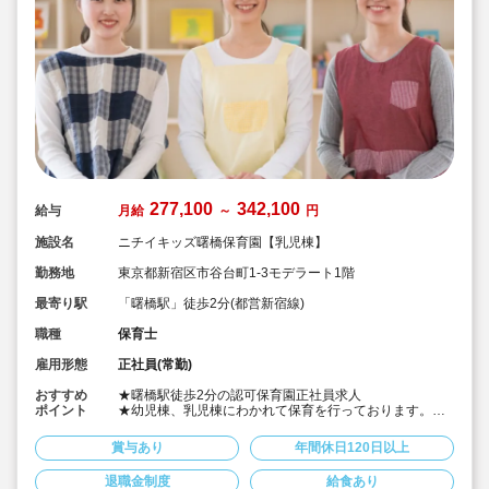
277,100
342,100
給与
月給
～
円
施設名
ニチイキッズ曙橋保育園【乳児棟】
勤務地
東京都新宿区市谷台町1-3モデラート1階
最寄り駅
「曙橋駅」徒歩2分(都営新宿線)
職種
保育士
雇用形態
正社員(常勤)
おすすめ
★曙橋駅徒歩2分の認可保育園正社員求人
ポイント
★幼児棟、乳児棟にわかれて保育を行っております。
★処遇改善一時金支給含めた賞与実績100万以上♪
★「おもいっきり遊ぶ。おもいっきり学ぶ。」という保
賞与あり
年間休日120日以上
育理念に共感した多くの仲間が一緒に園を創り上げてい
きます！
退職金制度
給食あり
★ICTシステム(コドモン)導入しており、書類作成等の業