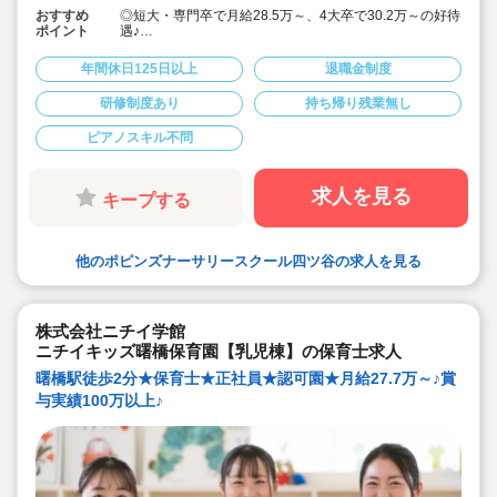
おすすめ
◎短大・専門卒で月給28.5万～、4大卒で30.2万～の好待
ポイント
遇♪
◎「エデュケア」を教育理念として掲げて、ひとり一人
のお子様の個性を伸ばすことを大切にされております。
年間休日125日以上
退職金制度
◎週休2日制、年間休日125日とプライベートとも両立し
やすい♪
研修制度あり
持ち帰り残業無し
◎宿舎借上げ制度利用あります。
（社宅は火災保険料と引っ越し代以外はすべて法人様が
ピアノスキル不問
初期費用を負担）
◎連絡帳は全てタブレットで記載します
◎月の残業時間平均7時間以内。（残業代支給）持ち帰り
の仕事はございません
求人を見る
キープする
◎長期休暇も取得可能
◎福利厚生面、研修等も充実しており安心してご勤務頂
けます♪
◎アットホームな保育園♪一人ひとりと丁寧に関われま
他のポピンズナーサリースクール四ツ谷の求人を見る
す！
◎産休育休も取得して復帰される先生も多い職場です♪子
育て中の方も必見！
株式会社ニチイ学館
ニチイキッズ曙橋保育園【乳児棟】の保育士求人
曙橋駅徒歩2分★保育士★正社員★認可園★月給27.7万～♪賞
与実績100万以上♪