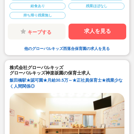
◆半日有給OKで子育て中の方も働きやすい環境です
給食あり
残業ほぼなし
◆会社独自の休暇制度がありますので、独身、既婚者問
わずノビノビと働きやすい環境です。
持ち帰り残業無し
◆宿舎借上げ制度利用可能です！
◆職員間の人間関係を大事にしています。チーム保育で
新しい仲間も皆でサポート。新卒で不安な方、中途で馴
染めるか不安な方ブランク空けの方、別業種からのキャ
求人を見る
キープする
リアチェンジの方！どんな方でもチームでサポートしあ
いながら保育をする環境です
◆キャリアアップしていきたい方も大歓迎！挑戦したい
方は管理職などキャリアアップを通して収入アップも可
他のグローバルキッズ西落合保育園の求人を見る
能です！
◆研修制度充実！未経験やブランクのある方でも安心し
て勤務いただけます。
◆幅広い年齢層の職員がいるため働きやすい就業環境で
す！
株式会社グローバルキッズ
◆充実の福利厚生、海外研修など腰を据え長く勤務でき
グローバルキッズ神楽坂園の保育士求人
成長し続けられる環境が整っています。
飯田橋駅★認可園★月給30.5万～★正社員保育士★残業少な
く人間関係◎