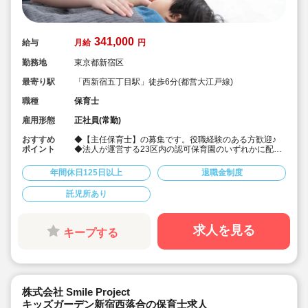
341,000
給与
月給
円
勤務地
東京都新宿区
最寄り駅
「西新宿五丁目駅」徒歩6分(都営大江戸線)
職種
保育士
雇用形態
正社員(常勤)
おすすめ
◆【主任保育士】の募集です。役職経験のある方歓迎♪
ポイント
◆法人が運営する23区内の認可保育園のいずれかに配属
されます◎園指定相談可！
◆月給341,000円～+賞与2ヶ月と好待遇☆
年間休日125日以上
退職金制度
◆借上社宅制度・住宅手当あり
◆年間休日125日以上/キャリアを積みながらしっかりお
託児所あり
休みも取れて、プライベートと両立しやすい環境です♪
◆育児短時間勤や子ども手当て、保育料の補助など、育
児サポートも多数☆
◆「チーム保育」を掲げ人間関係を大切にしています。
求人を見る
キープする
中途で馴染めるか不安な方やブランクのある方もご安心
ください！
◆「豊かな心を持った輝いた大人を魅せる」ことを保育
方針の一環としており、職員たちの労働環境やライフワ
ークバランスがしっかり考えられています。
◆発達支援やアレルギーなどの専門研修、海外研修あ
株式会社 Smile Project
り！腰を据えて長く勤務でき、キャリアアップも目指せ
キッズガーデン新宿西落合の保育士求人
る体制です♪