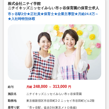
株式会社ニチイ学館
ニチイキッズニッセイみらい市ヶ谷保育園の保育士求人
市ヶ谷駅2分★正社員★保育士★企業主導型★月給24.8万～
★入社時特別休暇
248,000
313,000
給与
月給
～
円
施設名
ニチイキッズニッセイみらい市ヶ谷保育園
勤務地
東京都新宿区市谷田町2-2 ニッセイ市谷田町ビル2階
最寄り駅
「市ヶ谷駅」徒歩2分(東京メトロ各線)