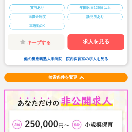
◎月給25.3万～♪賞与あり♪
◎完全週休2日制、年間休日125日とプライベートとも両
賞与あり
年間休日125日以上
立しやすい♪
◎福利厚生面、研修等も充実しており安心してご勤務頂
退職金制度
託児所あり
けます♪
◎定員15名とアットホームな保育園♪一人ひとりと丁寧に
車通勤OK
関われます！
◎産休育休も取得して復帰される先生も多い事業所です♪
子育て中の方も必見！
求人を見る
キープする
他の慶應義塾大学病院 院内保育室の求人を見る
検索条件を変更