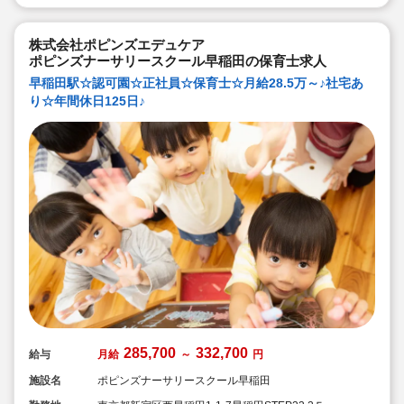
◆宿舎借上げ制度活用OK！5,000円の自己負担で住めま
す！
◆ベネフィットステーション（飲食店,宿泊・レジャー施
設などの割引）
株式会社ポピンズエデュケア
◆永年勤続表彰（勤続10年を迎える正社員に、賞与とリ
ポピンズナーサリースクール早稲田の保育士求人
フレッシュ休暇が出ます）
◆退職金制度あり
早稲田駅☆認可園☆正社員☆保育士☆月給28.5万～♪社宅あ
◆職員同士の協力を大切にしています！保育経験がな
り☆年間休日125日♪
い、ブランクが有る方もOK（先輩スタッフがサポートし
ます！）
285,700
332,700
給与
月給
～
円
施設名
ポピンズナーサリースクール早稲田