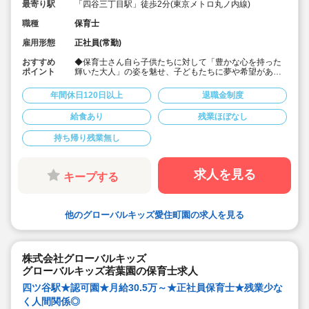
最寄り駅
「四谷三丁目駅」徒歩2分(東京メトロ丸ノ内線)
職種
保育士
雇用形態
正社員(常勤)
おすすめ
◆保育士さん自ら子供たちに対して「豊かな心を持った
ポイント
輝いた大人」の姿を魅せ、子どもたちに夢や希望がある
ことを伝えてます◎
◆年間休日125日以上！
年間休日120日以上
退職金制度
◆子育て期間中は時短勤務OK
◆半日有給OKで子育て中の方も働きやすい環境です
給食あり
残業ほぼなし
◆会社独自の休暇制度がありますので、独身、既婚者問
わずノビノビと働きやすい環境です。
持ち帰り残業無し
◆宿舎借上げ制度利用可能です！
◆職員間の人間関係を大事にしています。チーム保育で
新しい仲間も皆でサポート。新卒で不安な方、中途で馴
染めるか不安な方ブランク空けの方、別業種からのキャ
求人を見る
キープする
リアチェンジの方！どんな方でもチームでサポートしあ
いながら保育をする環境です
◆キャリアアップしていきたい方も大歓迎！挑戦したい
方は管理職などキャリアアップを通して収入アップも可
他のグローバルキッズ愛住町園の求人を見る
能です！
◆研修制度充実！未経験やブランクのある方でも安心し
て勤務いただけます。
◆幅広い年齢層の職員がいるため働きやすい就業環境で
す！
株式会社グローバルキッズ
◆充実の福利厚生、海外研修など腰を据え長く勤務でき
グローバルキッズ若葉園の保育士求人
成長し続けられる環境が整っています。
四ツ谷駅★認可園★月給30.5万～★正社員保育士★残業少な
く人間関係◎