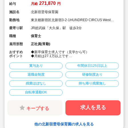
271,870
給与
月給
円
施設名
北新宿雲母保育園
勤務地
東京都新宿区北新宿3-2-1HUNDRED CIRCUS West
Tower 1F
最寄り駅
JR総武線「大久保」駅 徒歩3分
職種
保育士
雇用形態
正社員(常勤)
おすすめ
◆新卒保育士求人です（見学から可）
ポイント
◆月給は27.1万以上です
◆お休みは年間休日130日以上、長期休暇（夏季休暇で9
連休）も取得可能です♪
賞与あり
年間休日125日以上
◆雲母保育園は60名以下のコンパクトなサイズの園にな
ります
退職金制度
研修制度あり
◆仕事もプライベートも両立出来ます。
◆残業少な目です（サービス残業・持ち帰り業務をしな
残業ほぼなし
持ち帰り残業無し
い仕組みになっています。平均残業 月4.7時間！）
◆行事は最低限です！行事に追われることはありませ
ん。
自転車通勤OK
◆日々の保育を大切に楽しくお仕事出来ます（行事準
備・書き物類軽減されています）
◆ピアノが弾けなくてOKです。（得意分野を活かして頂
求人を見る
キープする
く方針です
◆保育以外の業務量が不安な方も安心です。（ICTシステ
ム導入で業務効率化が図れています）
◆保育経験がない、ブランクがある方も安心です。（先
輩社員が徹底サポートします）
他の北新宿雲母保育園の求人を見る