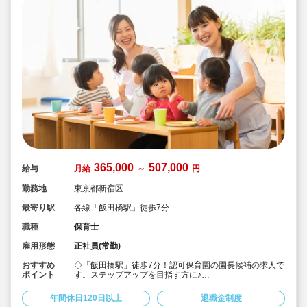
365,000
507,000
給与
月給
～
円
勤務地
東京都新宿区
最寄り駅
各線「飯田橋駅」徒歩7分
職種
保育士
雇用形態
正社員(常勤)
おすすめ
◇「飯田橋駅」徒歩7分！認可保育園の園長候補の求人で
ポイント
す。ステップアップを目指す方に♪
◇月給365,000円?507,000円★経験を考慮して加算！さ
らに賞与3か月・残業は少なめと好条件です♪
年間休日120日以上
退職金制度
◇年間休日123日！有給休暇は入社2カ月後に3日、半年