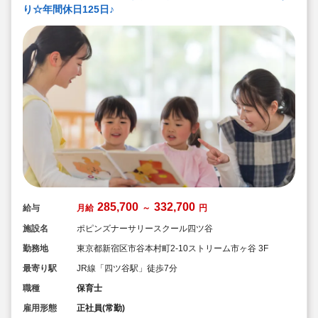
り☆年間休日125日♪
285,700
332,700
給与
月給
～
円
施設名
ポピンズナーサリースクール四ツ谷
勤務地
東京都新宿区市谷本村町2-10ストリーム市ヶ谷 3F
最寄り駅
JR線「四ツ谷駅」徒歩7分
職種
保育士
雇用形態
正社員(常勤)