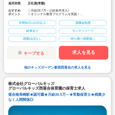
雇用形態
正社員(常勤)
おすすめ
◇月給28.7万～の好条件求人♪
ポイント
◇オリジナル教育プログラムを実践！
◇モンテッソーリ・リトミック・体操など各園でプログ
ラムを取り入れ、園児たちの可能性を広げている他、先
年間休日120日以上
退職金制度
生のアイデアをもとに新しいプログラムを実施すること
もあるので、「得意なこと」「好きなこと」を活かすチ
給食あり
モンテッソーリ
ャンスがあります！
◇子どもが主体，保育環境による働きかけ中心の「見守
残業ほぼなし
持ち帰り残業無し
る保育」に取り組んでいます。
◇園長や本社スタッフなどへキャリアアップも可能で
す！
◇宿舎借り上げ制度利用可能です。（同居の宿舎借り上
求人を見る
キープする
げも相談出来ます！）
◇引っ越し代補助あり。
◇年間休日120日以上！土曜日の振替休日ありです。
◇運動や食育に力を入れています。ピアノが苦手でも大
他のキッズガーデン新宿西落合の求人を見る
丈夫。得意な保育を活かしてください。
◇ICT化やタブレット端末を導入し職員の残業や負担を軽
減しています（持ち帰り仕事なしです）
◇若い先生中心に20～50代迄とバランス良い職員構成で
す。先生たち一人ひとりの個性を存分に発揮できる保育
株式会社グローバルキッズ
園です！
グローバルキッズ西落合保育園の保育士求人
落合南長崎駅★認可園★月給30.5万～★常勤保育士★残業少
なく人間関係◎