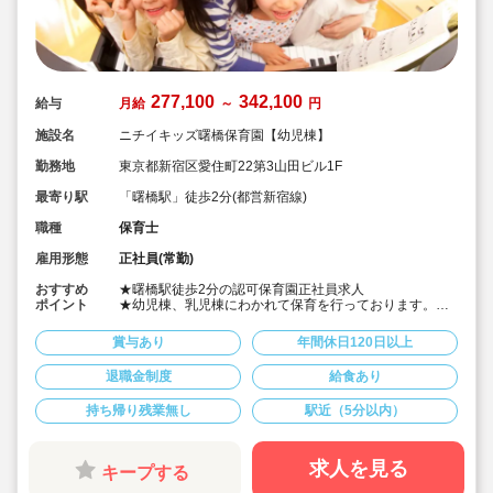
277,100
342,100
給与
月給
～
円
施設名
ニチイキッズ曙橋保育園【幼児棟】
勤務地
東京都新宿区愛住町22第3山田ビル1F
最寄り駅
「曙橋駅」徒歩2分(都営新宿線)
職種
保育士
雇用形態
正社員(常勤)
おすすめ
★曙橋駅徒歩2分の認可保育園正社員求人
ポイント
★幼児棟、乳児棟にわかれて保育を行っております。
★処遇改善一時金支給含めた賞与実績100万以上♪
★「おもいっきり遊ぶ。おもいっきり学ぶ。」という保
賞与あり
年間休日120日以上
育理念に共感した多くの仲間が一緒に園を創り上げてい
きます！
退職金制度
給食あり
★ICTシステム(コドモン)導入しており、書類作成等の業
務効率化を図ってます♪
持ち帰り残業無し
駅近（5分以内）
★年間休日120日以上♪残業も1分単位で支給♪
求人を見る
キープする