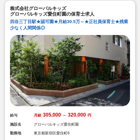
◆幅広い年齢層の職員がいるため働きやすい就業環境で
す！
株式会社グローバルキッズ
◆充実の福利厚生、海外研修など腰を据え長く勤務でき
グローバルキッズ愛住町園の保育士求人
成長し続けられる環境が整っています。
四谷三丁目駅★認可園★月給30.5万～★正社員保育士★残業
少なく人間関係◎
305,000
320,000
給与
月給
～
円
施設名
グローバルキッズ愛住町園
勤務地
東京都新宿区愛住町6