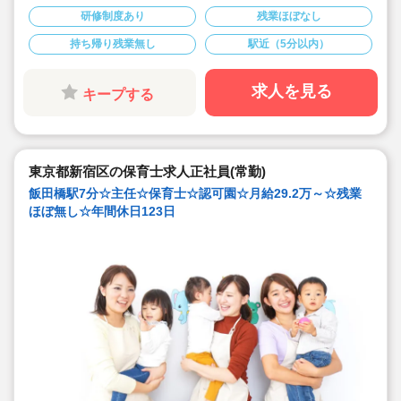
後に13日付与☆プライベートを大事にしながら働けま
研修制度あり
残業ほぼなし
す。
◇宿舎借上げ制度利用可！初期費用・引っ越し費用補助
持ち帰り残業無し
駅近（5分以内）
あり！借り上げ利用されない方にもしっかり住宅手当て
があります♪
◇残業ゼロ推進 / 持ち帰り残業禁止 / 有給消化率も94.5%
と、安心の労務環境。
求人を見る
キープする
◇各種手当てや社内割引など福利厚生が充実
◇多彩なキャリアアップ研修 / 年間100以上実施 / 万全の
フォロー体制です！
東京都新宿区の保育士求人正社員(常勤)
飯田橋駅7分☆主任☆保育士☆認可園☆月給29.2万～☆残業
ほぼ無し☆年間休日123日