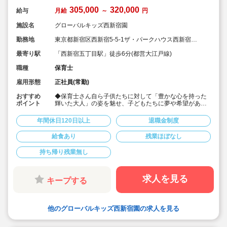
305,000
320,000
給与
月給
～
円
施設名
グローバルキッズ西新宿園
勤務地
東京都新宿区西新宿5-5-1ザ・パークハウス西新宿タ
ワー60
最寄り駅
「西新宿五丁目駅」徒歩6分(都営大江戸線)
職種
保育士
雇用形態
正社員(常勤)
おすすめ
◆保育士さん自ら子供たちに対して「豊かな心を持った
ポイント
輝いた大人」の姿を魅せ、子どもたちに夢や希望がある
ことを伝えてます◎
◆年間休日125日以上！
年間休日120日以上
退職金制度
◆子育て期間中は時短勤務OK
◆半日有給OKで子育て中の方も働きやすい環境です
給食あり
残業ほぼなし
◆会社独自の休暇制度がありますので、独身、既婚者問
わずノビノビと働きやすい環境です。
持ち帰り残業無し
◆宿舎借上げ制度利用可能です！
◆職員間の人間関係を大事にしています。チーム保育で
新しい仲間も皆でサポート。新卒で不安な方、中途で馴
染めるか不安な方ブランク空けの方、別業種からのキャ
求人を見る
キープする
リアチェンジの方！どんな方でもチームでサポートしあ
いながら保育をする環境です
◆キャリアアップしていきたい方も大歓迎！挑戦したい
方は管理職などキャリアアップを通して収入アップも可
他のグローバルキッズ西新宿園の求人を見る
能です！
◆研修制度充実！未経験やブランクのある方でも安心し
て勤務いただけます。