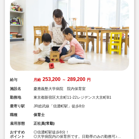
253,200
289,200
給与
月給
～
円
施設名
慶應義塾大学病院 院内保育室
勤務地
東京都新宿区大京町11-22レジデンス大京町B1
最寄り駅
JR総武線「信濃町駅」徒歩8分
職種
保育士
雇用形態
正社員(常勤)
おすすめ
◎信濃町駅徒歩8分！
ポイント
◎大学病院内の保育所です。日勤帯のみの勤務可♪