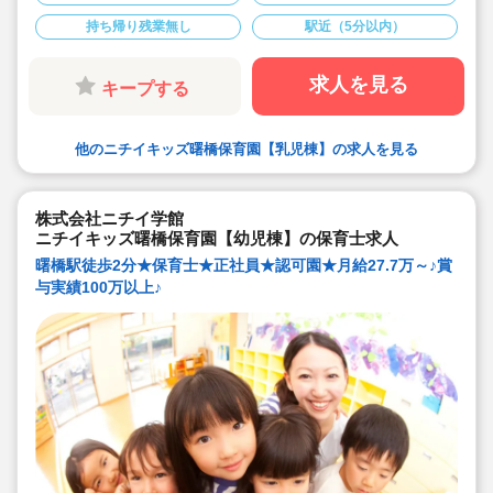
務効率化を図ってます♪
持ち帰り残業無し
駅近（5分以内）
★年間休日120日以上♪残業も1分単位で支給♪
求人を見る
キープする
他のニチイキッズ曙橋保育園【乳児棟】の求人を見る
株式会社ニチイ学館
ニチイキッズ曙橋保育園【幼児棟】の保育士求人
曙橋駅徒歩2分★保育士★正社員★認可園★月給27.7万～♪賞
与実績100万以上♪