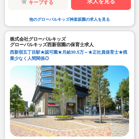
求人を見る
キープする
リアチェンジの方！どんな方でもチームでサポートしあ
いながら保育をする環境です
◆キャリアアップしていきたい方も大歓迎！挑戦したい
方は管理職などキャリアアップを通して収入アップも可
他のグローバルキッズ神楽坂園の求人を見る
能です！
◆研修制度充実！未経験やブランクのある方でも安心し
て勤務いただけます。
◆幅広い年齢層の職員がいるため働きやすい就業環境で
す！
株式会社グローバルキッズ
◆充実の福利厚生、海外研修など腰を据え長く勤務でき
グローバルキッズ西新宿園の保育士求人
成長し続けられる環境が整っています。
西新宿五丁目駅★認可園★月給30.5万～★正社員保育士★残
業少なく人間関係◎