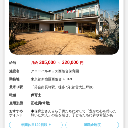
305,000
320,000
給与
月給
～
円
施設名
グローバルキッズ西落合保育園
勤務地
東京都新宿区西落合3-19-9
最寄り駅
「落合南長崎駅」徒歩7分(都営大江戸線)
職種
保育士
雇用形態
正社員(常勤)
おすすめ
◆保育士さん自ら子供たちに対して「豊かな心を持った
ポイント
輝いた大人」の姿を魅せ、子どもたちに夢や希望がある
ことを伝えてます◎
◆年間休日125日以上！
年間休日120日以上
退職金制度
◆子育て期間中は時短勤務OK