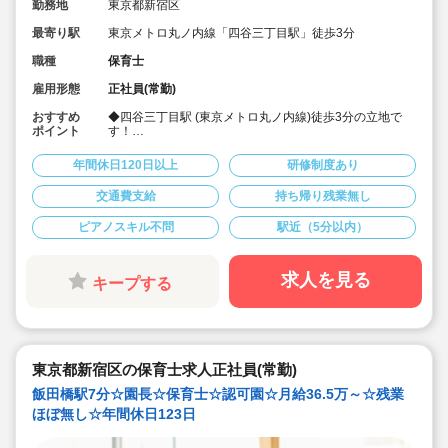
勤務地
東京都新宿区
最寄り駅
東京メトロ丸ノ内線「四谷三丁目駅」徒歩3分
職種
保育士
雇用形態
正社員(常勤)
おすすめ
◆四谷三丁目駅 (東京メトロ丸ノ内線)徒歩3分の立地で
ポイント
す！
◆バイリンガルスクールでの園長職求人
◆月給383,058円～ 年収5,269,496 円～
年間休日120日以上
研修制度あり
◆年間休日120日！
◆英語が得意な方歓迎します！
交通費支給
持ち帰り残業無し
ピアノスキル不問
駅近（5分以内）
求人を見る
キープする
東京都新宿区の保育士求人正社員(常勤)
飯田橋駅7分☆園長☆保育士☆認可園☆月給36.5万～☆残業
ほぼ無し☆年間休日123日