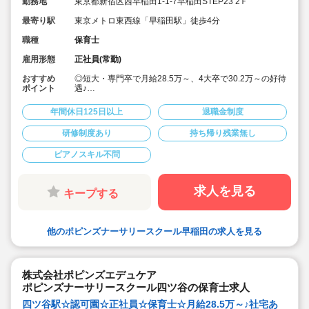
勤務地
東京都新宿区西早稲田1-1-7早稲田STEP23 2Ｆ
最寄り駅
東京メトロ東西線「早稲田駅」徒歩4分
職種
保育士
雇用形態
正社員(常勤)
おすすめ
◎短大・専門卒で月給28.5万～、4大卒で30.2万～の好待
ポイント
遇♪
◎「エデュケア」を教育理念として掲げて、ひとり一人
のお子様の個性を伸ばすことを大切にされております。
年間休日125日以上
退職金制度
◎週休2日制、年間休日125日とプライベートとも両立し
やすい♪
研修制度あり
持ち帰り残業無し
◎宿舎借上げ制度利用あります。
（社宅は火災保険料と引っ越し代以外はすべて法人様が
ピアノスキル不問
初期費用を負担）
◎連絡帳は全てタブレットで記載します
◎月の残業時間平均7時間以内。（残業代支給）持ち帰り
の仕事はございません
求人を見る
キープする
◎長期休暇も取得可能
◎福利厚生面、研修等も充実しており安心してご勤務頂
けます♪
◎アットホームな保育園♪一人ひとりと丁寧に関われま
他のポピンズナーサリースクール早稲田の求人を見る
す！
◎産休育休も取得して復帰される先生も多い職場です♪子
育て中の方も必見！
株式会社ポピンズエデュケア
ポピンズナーサリースクール四ツ谷の保育士求人
四ツ谷駅☆認可園☆正社員☆保育士☆月給28.5万～♪社宅あ