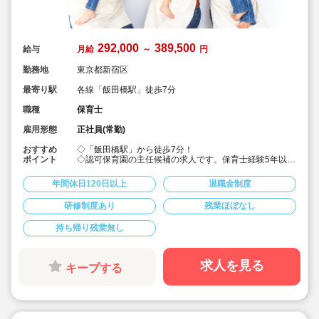
292,000
389,500
給与
月給
～
円
勤務地
東京都新宿区
最寄り駅
各線「飯田橋駅」徒歩7分
職種
保育士
雇用形態
正社員(常勤)
おすすめ
◇「飯田橋駅」から徒歩7分！
ポイント
◇認可保育園の主任候補の求人です。保育士経験5年以上
で、ステップアップを目指す方に♪
◇月給292,000円?389,500円★経験を考慮して加算！賞
年間休日120日以上
退職金制度
与3か月・残業は少なめと好条件です！
◇年間休日123日！有給休暇は入社2カ月後に3日、半年
研修制度あり
残業ほぼなし
後に13日付与☆役職についてもしっかりお休みが取れる
ので安心して働けます。
持ち帰り残業無し
◇宿舎借上げ制度あり！初期費用・引っ越し費用補助も
あります♪借り上げ利用されない方には住宅手当て付与！
◇残業ゼロ推進 / 持ち帰り残業禁止 / 有給消化率も94.5%
と、安心の労務環境。
求人を見る
キープする
◇各種手当てや社内割引など福利厚生が充実♪
◇多彩なキャリアアップ研修 / 年間100以上実施 / 万全の
フォロー体制です！