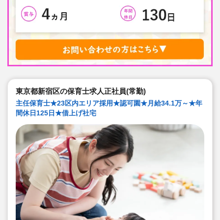
東京都新宿区の保育士求人正社員(常勤)
主任保育士★23区内エリア採用★認可園★月給34.1万～★年
間休日125日★借上げ社宅