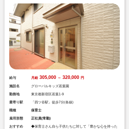
305,000
320,000
給与
月給
～
円
施設名
グローバルキッズ若葉園
勤務地
東京都新宿区若葉1-9
最寄り駅
「四ツ谷駅」徒歩7分(各線)
職種
保育士
雇用形態
正社員(常勤)
おすすめ
◆保育士さん自ら子供たちに対して「豊かな心を持った