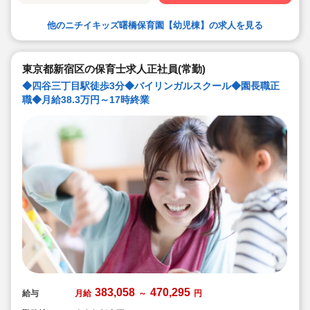
他のニチイキッズ曙橋保育園【幼児棟】の求人を見る
東京都新宿区の保育士求人正社員(常勤)
◆四谷三丁目駅徒歩3分◆バイリンガルスクール◆園長職正
職◆月給38.3万円～17時終業
383,058
470,295
給与
月給
～
円