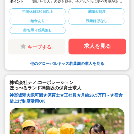
ポイント
輝いた大人」の姿を魅せ、子どもたちに夢や希望がある
ことを伝えてます◎
◆年間休日125日以上！
年間休日120日以上
退職金制度
◆子育て期間中は時短勤務OK
◆半日有給OKで子育て中の方も働きやすい環境です
給食あり
残業ほぼなし
◆会社独自の休暇制度がありますので、独身、既婚者問
わずノビノビと働きやすい環境です。
持ち帰り残業無し
◆宿舎借上げ制度利用可能です！
◆職員間の人間関係を大事にしています。チーム保育で
新しい仲間も皆でサポート。新卒で不安な方、中途で馴
染めるか不安な方ブランク空けの方、別業種からのキャ
求人を見る
キープする
リアチェンジの方！どんな方でもチームでサポートしあ
いながら保育をする環境です
◆キャリアアップしていきたい方も大歓迎！挑戦したい
方は管理職などキャリアアップを通して収入アップも可
他のグローバルキッズ若葉園の求人を見る
能です！
◆研修制度充実！未経験やブランクのある方でも安心し
て勤務いただけます。
◆幅広い年齢層の職員がいるため働きやすい就業環境で
す！
株式会社テノ.コーポレーション
◆充実の福利厚生、海外研修など腰を据え長く勤務でき
ほっぺるランド神楽坂の保育士求人
成長し続けられる環境が整っています。
神楽坂駅★認可園★保育士★正社員★月給26.5万円～★宿舎
借上げ制度活用OK