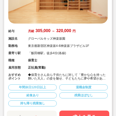
305,000
320,000
給与
月給
～
円
施設名
グローバルキッズ神楽坂園
勤務地
東京都新宿区神楽坂4-8神楽坂プラザビル1F
最寄り駅
「飯田橋駅」徒歩4分(各線)
職種
保育士
雇用形態
正社員(常勤)
おすすめ
◆保育士さん自ら子供たちに対して「豊かな心を持った
ポイント
輝いた大人」の姿を魅せ、子どもたちに夢や希望がある
ことを伝えてます◎
◆年間休日125日以上！
年間休日120日以上
退職金制度
◆子育て期間中は時短勤務OK
◆半日有給OKで子育て中の方も働きやすい環境です
給食あり
残業ほぼなし
◆会社独自の休暇制度がありますので、独身、既婚者問
わずノビノビと働きやすい環境です。
持ち帰り残業無し
◆宿舎借上げ制度利用可能です！
◆職員間の人間関係を大事にしています。チーム保育で
新しい仲間も皆でサポート。新卒で不安な方、中途で馴
染めるか不安な方ブランク空けの方、別業種からのキャ