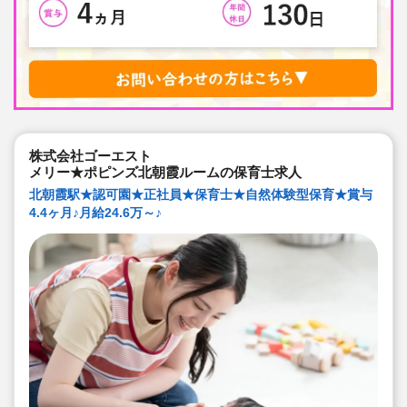
株式会社ゴーエスト
メリー★ポピンズ北朝霞ルームの保育士求人
北朝霞駅★認可園★正社員★保育士★自然体験型保育★賞与
4.4ヶ月♪月給24.6万～♪