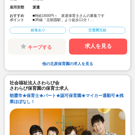
雇用形態
派遣
おすすめ
■時給1600円～ 派遣保育士さんの募集です
ポイント
■JR線「北朝霞駅」より徒歩11分！
■子供たちの主体性を大切に保育を行っています！
■アットホームな雰囲気で、相談しやすい環境がありま
給食あり
交通費支給
す！
■異年齢保育も行っているため、職員同士協力しながら保
育を行う風土があります！
求人を見る
キープする
他の北原保育園の求人を見る
社会福祉法人さわらび会
さわらび保育園の保育士求人
朝霞市★保育士★パート★認可保育園★マイカー通勤可★残
業ほぼなし！