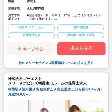
職種
保育士
雇用形態
正社員(常勤)
おすすめ
■完全週休2日制、年間休日125日以上でオンオフメリハ
ポイント
リつけて働けます。
■次代を担う子ども達の「にんげん力」を育む自然体験型
保育園です。男女の性別問わず明るく元気な保育士様ご
年間休日125日以上
退職金制度
活躍されています。
■充実した研修制度があります。経験少ない方も安心して
研修制度あり
異年齢・縦割り保育
スタートいただけます。
■住宅手当や帰省手当など福利厚生が充実しています。
■残業は少ないです。あった場合もしっかり支給されま
す。
求人を見る
キープする
■宿舎借上げ制度も利用可能です。
■入社後は出産などに合わせて産休育休取得や時短制度、
時間固定制度でライフイベントに合わせた働き方が可能
です。
他のメリー★ポピンズ朝霞南口ルームの求人を見る
株式会社ゴーエスト
メリー★ポピンズ朝霞東口ルームの保育士求人
朝霞駅★認可園★常勤保育士★完全週休二日★賞与4.4ヶ月♪
月給24.6万～♪