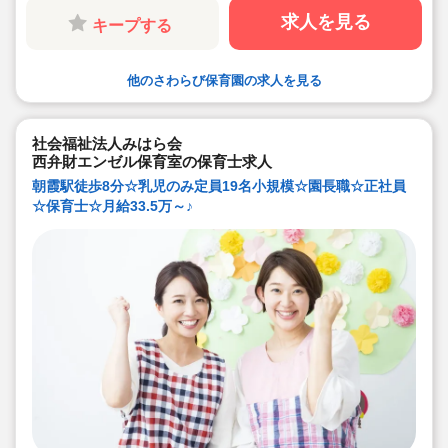
求人を見る
キープする
他のさわらび保育園の求人を見る
社会福祉法人みはら会
西弁財エンゼル保育室の保育士求人
朝霞駅徒歩8分☆乳児のみ定員19名小規模☆園長職☆正社員
☆保育士☆月給33.5万～♪