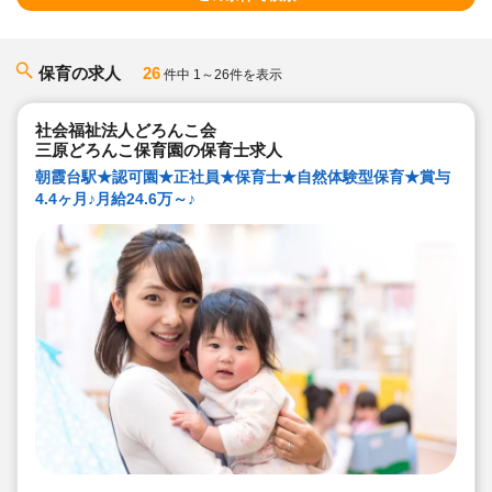
保育の求人
26
件中 1～26件を表示
社会福祉法人どろんこ会
三原どろんこ保育園の保育士求人
朝霞台駅★認可園★正社員★保育士★自然体験型保育★賞与
4.4ヶ月♪月給24.6万～♪