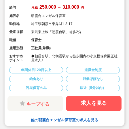
250,000
310,000
給与
月給
～
円
施設名
朝霞台エンゼル保育室
勤務地
埼玉県朝霞市東弁財1-3-17
最寄り駅
東武東上線「朝霞台駅」徒歩2分
職種
保育士
雇用形態
正社員(常勤)
おすすめ
◆朝霞台駅、北朝霞駅から徒歩圏内の小規模保育園正社
ポイント
員求人♪
◆乳児のみ、小規模の為じっくり子供達と関わる事出来
ます。
年間休日120日以上
退職金制度
◆ICTシステムの導入を行い残業軽減を図ってます♪ま
た、事務業務に専念できる時間を作る等、様々な工夫を
給食あり
残業ほぼなし
されてます♪
◆月給25万～、賞与実績4.0ヶ月
乳児保育のみ
駅近（5分以内）
求人を見る
キープする
他の朝霞台エンゼル保育室の求人を見る