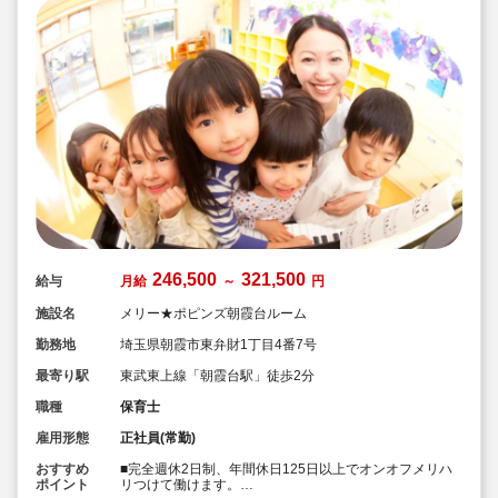
246,500
321,500
給与
月給
～
円
施設名
メリー★ポピンズ朝霞台ルーム
勤務地
埼玉県朝霞市東弁財1丁目4番7号
最寄り駅
東武東上線「朝霞台駅」徒歩2分
職種
保育士
雇用形態
正社員(常勤)
おすすめ
■完全週休2日制、年間休日125日以上でオンオフメリハ
ポイント
リつけて働けます。