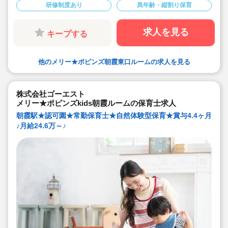
■充実した研修制度があります。経験少ない方も安心して
研修制度あり
異年齢・縦割り保育
スタートいただけます。
■住宅手当や帰省手当など福利厚生が充実しています。
■残業は少ないです。あった場合もしっかり支給されま
す。
求人を見る
キープする
■宿舎借上げ制度も利用可能です。
■入社後は出産などに合わせて産休育休取得や時短制度、
時間固定制度でライフイベントに合わせた働き方が可能
です。
他のメリー★ポピンズ朝霞東口ルームの求人を見る
株式会社ゴーエスト
メリー★ポピンズkids朝霞ルームの保育士求人
朝霞駅★認可園★常勤保育士★自然体験型保育★賞与4.4ヶ月
♪月給24.6万～♪