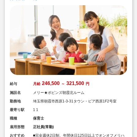
246,500
321,500
給与
月給
～
円
施設名
メリー★ポピンズ朝霞北ルーム
勤務地
埼玉県朝霞市西原1-3-31タウン・ピア西原1F2号室
最寄り駅
1 1
職種
保育士
雇用形態
正社員(常勤)
おすすめ
■完全週休2日制、年間休日125日以上でオンオフメリハ