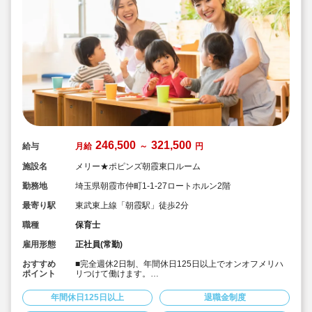
246,500
321,500
給与
月給
～
円
施設名
メリー★ポピンズ朝霞東口ルーム
勤務地
埼玉県朝霞市仲町1-1-27ロートホルン2階
最寄り駅
東武東上線「朝霞駅」徒歩2分
職種
保育士
雇用形態
正社員(常勤)
おすすめ
■完全週休2日制、年間休日125日以上でオンオフメリハ
ポイント
リつけて働けます。
■次代を担う子ども達の「にんげん力」を育む自然体験型
保育園です。男女の性別問わず明るく元気な保育士様ご
年間休日125日以上
退職金制度
活躍されています。