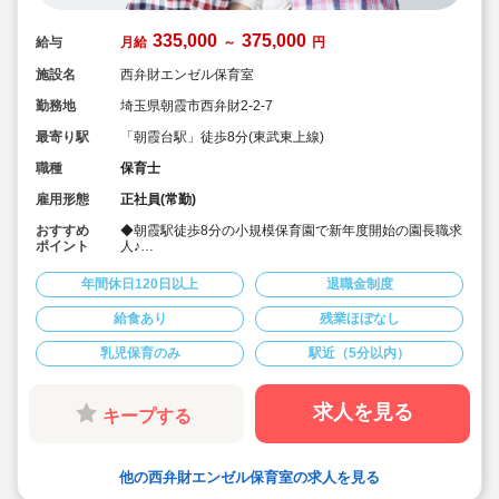
335,000
375,000
給与
月給
～
円
施設名
西弁財エンゼル保育室
勤務地
埼玉県朝霞市西弁財2-2-7
最寄り駅
「朝霞台駅」徒歩8分(東武東上線)
職種
保育士
雇用形態
正社員(常勤)
おすすめ
◆朝霞駅徒歩8分の小規模保育園で新年度開始の園長職求
ポイント
人♪
◆乳児のみ、小規模の為じっくり子供達と関わる事出来
ます。
年間休日120日以上
退職金制度
◆ICTシステムの導入を行い残業軽減を図ってます♪ま
た、事務業務に専念できる時間を作る等、様々な工夫を
給食あり
残業ほぼなし
されてます♪
◆月給33.5万～、賞与実績4.0ヶ月♪
乳児保育のみ
駅近（5分以内）
求人を見る
キープする
他の西弁財エンゼル保育室の求人を見る