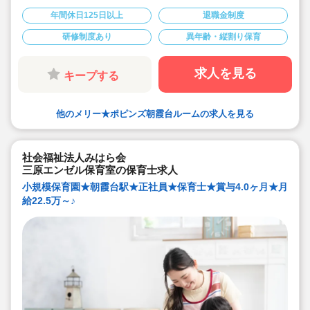
■次代を担う子ども達の「にんげん力」を育む自然体験型
保育園です。男女の性別問わず明るく元気な保育士様ご
年間休日125日以上
退職金制度
活躍されています。
■充実した研修制度があります。経験少ない方も安心して
研修制度あり
異年齢・縦割り保育
スタートいただけます。
■住宅手当や帰省手当など福利厚生が充実しています。
■残業は少ないです。あった場合もしっかり支給されま
す。
求人を見る
キープする
■宿舎借上げ制度も利用可能です。
■入社後は出産などに合わせて産休育休取得や時短制度、
時間固定制度でライフイベントに合わせた働き方が可能
です。
他のメリー★ポピンズ朝霞台ルームの求人を見る
社会福祉法人みはら会
三原エンゼル保育室の保育士求人
小規模保育園★朝霞台駅★正社員★保育士★賞与4.0ヶ月★月
給22.5万～♪