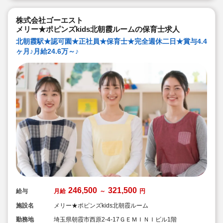
株式会社ゴーエスト
メリー★ポピンズkids北朝霞ルームの保育士求人
北朝霞駅★認可園★正社員★保育士★完全週休二日★賞与4.4
ヶ月♪月給24.6万～♪
246,500
321,500
給与
月給
～
円
施設名
メリー★ポピンズkids北朝霞ルーム
勤務地
埼玉県朝霞市西原2-4-17ＧＥＭＩＮＩビル1階