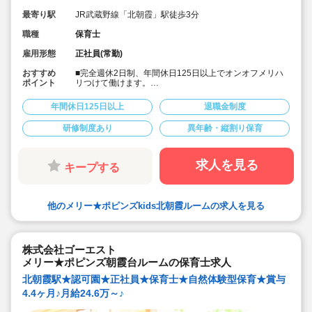
最寄り駅
JR武蔵野線「北朝霞」駅徒歩3分
職種
保育士
雇用形態
正社員(常勤)
おすすめ
■完全週休2日制、年間休日125日以上でオンオフメリハ
ポイント
リつけて働けます。
■次代を担う子ども達の「にんげん力」を育む自然体験型
保育園です。男女の性別問わず明るく元気な保育士様ご
年間休日125日以上
退職金制度
活躍されています。
■充実した研修制度があります。経験少ない方も安心して
研修制度あり
異年齢・縦割り保育
スタートいただけます。
■住宅手当や帰省手当など福利厚生が充実しています。
■残業は少ないです。あった場合もしっかり支給されま
す。
求人を見る
キープする
■宿舎借上げ制度も利用可能です。
■入社後は出産などに合わせて産休育休取得や時短制度、
時間固定制度でライフイベントに合わせた働き方が可能
です。
他のメリー★ポピンズkids北朝霞ルームの求人を見る
株式会社ゴーエスト
メリー★ポピンズ朝霞台ルームの保育士求人
北朝霞駅★認可園★正社員★保育士★自然体験型保育★賞与
4.4ヶ月♪月給24.6万～♪