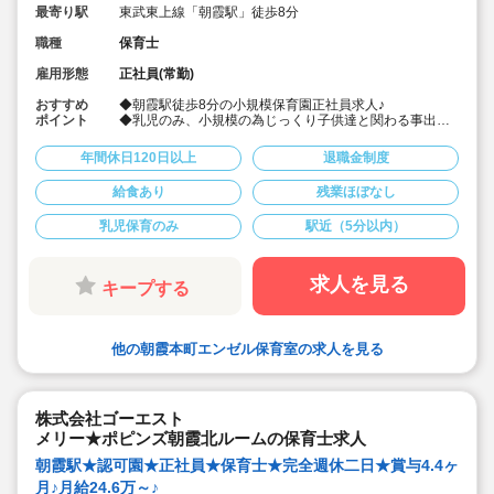
最寄り駅
東武東上線「朝霞駅」徒歩8分
職種
保育士
雇用形態
正社員(常勤)
おすすめ
◆朝霞駅徒歩8分の小規模保育園正社員求人♪
ポイント
◆乳児のみ、小規模の為じっくり子供達と関わる事出来
ます。
◆ICTシステムの導入を行い残業軽減を図ってます♪ま
年間休日120日以上
退職金制度
た、事務業務に専念できる時間を作る等、様々な工夫を
されてます♪
給食あり
残業ほぼなし
◆月給25万～、賞与実績4.0ヶ月
乳児保育のみ
駅近（5分以内）
求人を見る
キープする
他の朝霞本町エンゼル保育室の求人を見る
株式会社ゴーエスト
メリー★ポピンズ朝霞北ルームの保育士求人
朝霞駅★認可園★正社員★保育士★完全週休二日★賞与4.4ヶ
月♪月給24.6万～♪