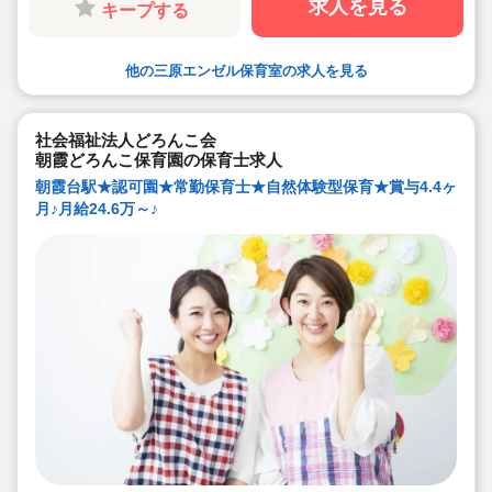
求人を見る
キープする
★WEB面接も可能♪
他の三原エンゼル保育室の求人を見る
社会福祉法人どろんこ会
朝霞どろんこ保育園の保育士求人
朝霞台駅★認可園★常勤保育士★自然体験型保育★賞与4.4ヶ
月♪月給24.6万～♪