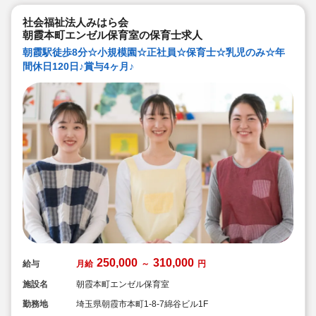
社会福祉法人みはら会
朝霞本町エンゼル保育室の保育士求人
朝霞駅徒歩8分☆小規模園☆正社員☆保育士☆乳児のみ☆年
間休日120日♪賞与4ヶ月♪
250,000
310,000
給与
月給
～
円
施設名
朝霞本町エンゼル保育室
勤務地
埼玉県朝霞市本町1-8-7綿谷ビル1F