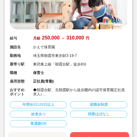
250,000
310,000
給与
月給
～
円
施設名
かえで保育園
勤務地
埼玉県朝霞市東弁財3-19-7
最寄り駅
東武東上線「朝霞台駅」徒歩8分
職種
保育士
雇用形態
正社員(常勤)
おすすめ
◆朝霞台駅、北朝霞駅から徒歩圏内の認可保育園正社員
ポイント
求人♪
◆ICTシステムの導入を行い残業軽減を図ってます♪ま
た、事務業務に専念できる時間を作る等、様々な工夫を
年間休日120日以上
退職金制度
されてます♪
◆月給25万～、賞与実績4.0ヶ月
給食あり
残業ほぼなし
◆福利厚生充実で長く勤められる環境です♪
車通勤OK