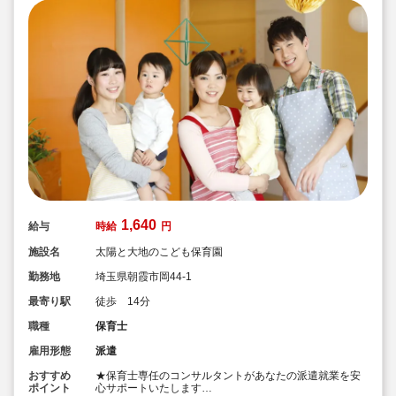
1,640
給与
時給
円
施設名
太陽と大地のこども保育園
勤務地
埼玉県朝霞市岡44-1
最寄り駅
徒歩 14分
職種
保育士
雇用形態
派遣
おすすめ
★保育士専任のコンサルタントがあなたの派遣就業を安
ポイント
心サポートいたします