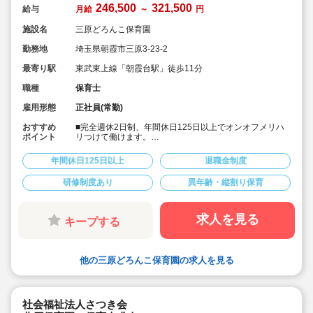
246,500
321,500
給与
月給
～
円
施設名
三原どろんこ保育園
勤務地
埼玉県朝霞市三原3-23-2
最寄り駅
東武東上線「朝霞台駅」徒歩11分
職種
保育士
雇用形態
正社員(常勤)
おすすめ
■完全週休2日制、年間休日125日以上でオンオフメリハ
ポイント
リつけて働けます。
■次代を担う子ども達の「にんげん力」を育む自然体験型
保育園です。男女の性別問わず明るく元気な保育士様ご
年間休日125日以上
退職金制度
活躍されています。
■充実した研修制度があります。経験少ない方も安心して
研修制度あり
異年齢・縦割り保育
スタートいただけます。
■住宅手当や帰省手当など福利厚生が充実しています。
■残業は少ないです。あった場合もしっかり支給されま
す。
求人を見る
キープする
■宿舎借上げ制度も利用可能です。
■入社後は出産などに合わせて産休育休取得や時短制度、
時間固定制度でライフイベントに合わせた働き方が可能
です。
他の三原どろんこ保育園の求人を見る
社会福祉法人さつき会