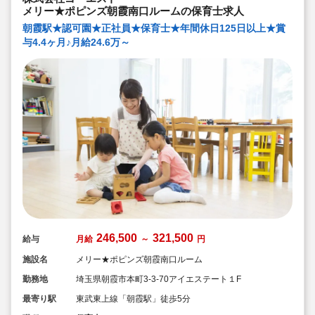
メリー★ポピンズ朝霞南口ルームの保育士求人
朝霞駅★認可園★正社員★保育士★年間休日125日以上★賞
与4.4ヶ月♪月給24.6万～
246,500
321,500
給与
月給
～
円
施設名
メリー★ポピンズ朝霞南口ルーム
勤務地
埼玉県朝霞市本町3-3-70アイエステート１F
最寄り駅
東武東上線「朝霞駅」徒歩5分