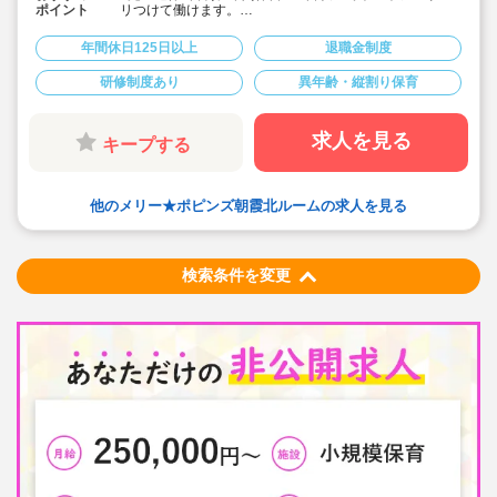
ポイント
リつけて働けます。
■次代を担う子ども達の「にんげん力」を育む自然体験型
保育園です。男女の性別問わず明るく元気な保育士様ご
年間休日125日以上
退職金制度
活躍されています。
■充実した研修制度があります。経験少ない方も安心して
研修制度あり
異年齢・縦割り保育
スタートいただけます。
■住宅手当や帰省手当など福利厚生が充実しています。
■残業は少ないです。あった場合もしっかり支給されま
す。
求人を見る
キープする
■宿舎借上げ制度も利用可能です。
■入社後は出産などに合わせて産休育休取得や時短制度、
時間固定制度でライフイベントに合わせた働き方が可能
です。
他のメリー★ポピンズ朝霞北ルームの求人を見る
検索条件を変更