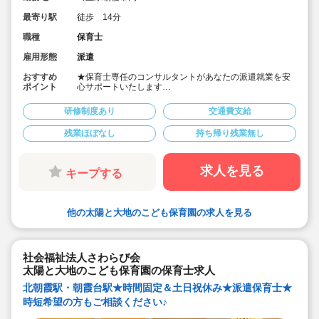
最寄り駅
徒歩 14分
職種
保育士
雇用形態
派遣
おすすめ
★保育士専任のコンサルタントがあなたの派遣就業を安
ポイント
心サポートいたします
★2路線利用可！JR武蔵野線「北朝霞駅」または東武東
上線「朝霞台駅」
研修制度あり
交通費支給
★時給1,640円、別途交通費支給！
★週3日～OK！フル勤務はちょっと荷が重い・・・とい
残業ほぼなし
持ち帰り残業無し
う方もお気軽にご相談ください♪
★時間固定＆土日祝休みなのでワークライフバランスも
取りやすいです！
★0.1歳児クラスの補助をお願いします。書類は連絡帳の
求人を見る
キープする
みでOK！
他の太陽と大地のこども保育園の求人を見る
社会福祉法人さわらび会
太陽と大地のこども保育園の保育士求人
北朝霞駅・朝霞台駅★時間固定＆土日祝休み★派遣保育士★
時短希望の方もご相談ください♪