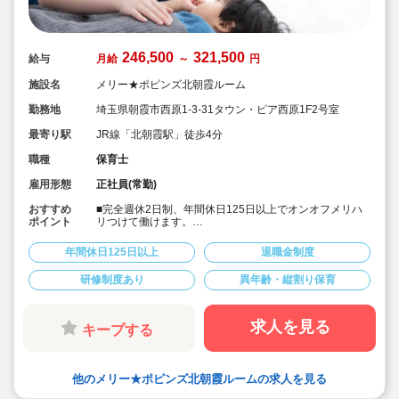
246,500
321,500
給与
月給
～
円
施設名
メリー★ポピンズ北朝霞ルーム
勤務地
埼玉県朝霞市西原1-3-31タウン・ピア西原1F2号室
最寄り駅
JR線「北朝霞駅」徒歩4分
職種
保育士
雇用形態
正社員(常勤)
おすすめ
■完全週休2日制、年間休日125日以上でオンオフメリハ
ポイント
リつけて働けます。
■次代を担う子ども達の「にんげん力」を育む自然体験型
保育園です。男女の性別問わず明るく元気な保育士様ご
年間休日125日以上
退職金制度
活躍されています。
■充実した研修制度があります。経験少ない方も安心して
研修制度あり
異年齢・縦割り保育
スタートいただけます。
■住宅手当や帰省手当など福利厚生が充実しています。
■残業は少ないです。あった場合もしっかり支給されま
す。
求人を見る
キープする
■宿舎借上げ制度も利用可能です。
■入社後は出産などに合わせて産休育休取得や時短制度、
時間固定制度でライフイベントに合わせた働き方が可能
です。
他のメリー★ポピンズ北朝霞ルームの求人を見る