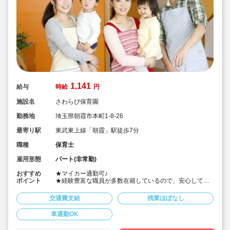
1,141
給与
時給
円
施設名
さわらび保育園
勤務地
埼玉県朝霞市本町1-8-26
最寄り駅
東武東上線「朝霞」駅徒歩7分
職種
保育士
雇用形態
パート(非常勤)
おすすめ
★マイカー通勤可♪
ポイント
★経験豊富な職員が多数在籍しているので、安心して働
けます♪
★残業はほとんどなし。プライベートも充実できます。
交通費支給
残業ほぼなし
★一人ひとりの姿をよく見つめ、子どもからの発信を大
切に保育をしています♪
車通勤OK