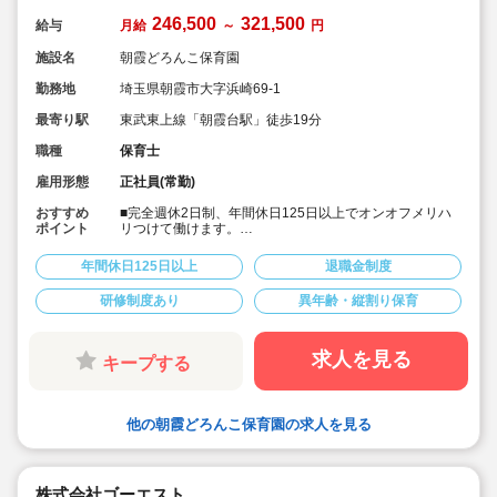
246,500
321,500
給与
月給
～
円
施設名
朝霞どろんこ保育園
勤務地
埼玉県朝霞市大字浜崎69-1
最寄り駅
東武東上線「朝霞台駅」徒歩19分
職種
保育士
雇用形態
正社員(常勤)
おすすめ
■完全週休2日制、年間休日125日以上でオンオフメリハ
ポイント
リつけて働けます。
■次代を担う子ども達の「にんげん力」を育む自然体験型
保育園です。男女の性別問わず明るく元気な保育士様ご
年間休日125日以上
退職金制度
活躍されています。
■充実した研修制度があります。経験少ない方も安心して
研修制度あり
異年齢・縦割り保育
スタートいただけます。
■住宅手当や帰省手当など福利厚生が充実しています。
■残業は少ないです。あった場合もしっかり支給されま
す。
求人を見る
キープする
■宿舎借上げ制度も利用可能です。
■入社後は出産などに合わせて産休育休取得や時短制度、
時間固定制度でライフイベントに合わせた働き方が可能
です。
他の朝霞どろんこ保育園の求人を見る
株式会社ゴーエスト