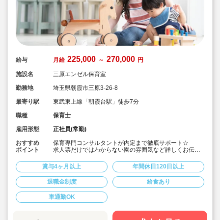
225,000
270,000
給与
月給
～
円
施設名
三原エンゼル保育室
勤務地
埼玉県朝霞市三原3-26-8
最寄り駅
東武東上線「朝霞台駅」徒歩7分
職種
保育士
雇用形態
正社員(常勤)
おすすめ
保育専門コンサルタントが内定まで徹底サポート☆
ポイント
求人票だけではわからない園の雰囲気など詳しくお伝え
します！
賞与4ヶ月以上
年間休日120日以上
★朝霞台駅/北朝霞駅より徒歩7分！
★人気の小規模保育園の求人です。
退職金制度
給食あり
★賞与は嬉しい実績4ヶ月♪
★一人一人の個性を伸ばす保育を行っています。
車通勤OK
★法人は埼玉県内に複数の保育園を運営しています。福
利厚生も充実！
★アットホームな雰囲気の保育園で一緒に働きません
か？