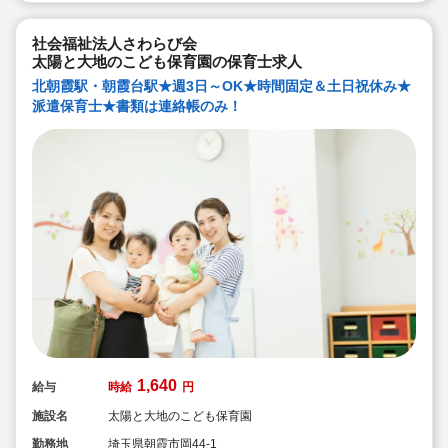
社会福祉法人さわらび会
太陽と大地のこども保育園の保育士求人
北朝霞駅・朝霞台駅★週3日～OK★時間固定＆土日祝休み★
派遣保育士★書類は連絡帳のみ！
1,640
給与
時給
円
施設名
太陽と大地のこども保育園
勤務地
埼玉県朝霞市岡44-1