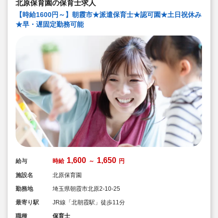
北原保育園の保育士求人
【時給1600円～】朝霞市★派遣保育士★認可園★土日祝休み
★早・遅固定勤務可能
1,600
1,650
給与
時給
～
円
施設名
北原保育園
勤務地
埼玉県朝霞市北原2-10-25
最寄り駅
JR線「北朝霞駅」徒歩11分
職種
保育士