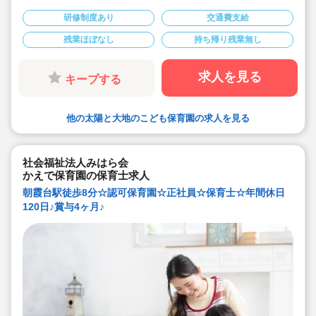
★2路線利用可！JR武蔵野線「北朝霞駅」または東武東
上線「朝霞台駅」
研修制度あり
交通費支給
★時給1,640円、別途交通費支給！
★時間固定＆土日祝休みなのでワークライフバランスも
残業ほぼなし
持ち帰り残業無し
取りやすいです！
★0.1歳児クラスの補助をお願いします。書類は連絡帳の
みでOK！
求人を見る
キープする
他の太陽と大地のこども保育園の求人を見る
社会福祉法人みはら会
かえで保育園の保育士求人
朝霞台駅徒歩8分☆認可保育園☆正社員☆保育士☆年間休日
120日♪賞与4ヶ月♪