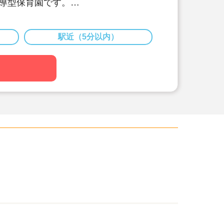
導型保育園です。
で障害・介護・保育・医療などさまざ
している大手の法人です。
30万円～の好待遇求人です。
駅近（5分以内）
！安心して長く、楽しく働ける制度が
て急拡大を続けているので、ポストも
います。主任、園長、エリアマネージ
キャリアを描くことができます。
任される風土です。社員の平均年齢も
代の役職者もいます！
様を預けながらの就業も可能です！子
たい方も是非一度ご相談ください。