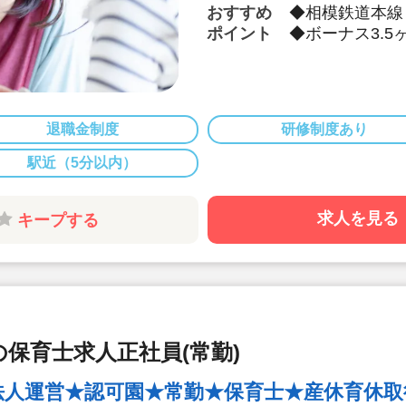
おすすめ
◆相模鉄道本線
ポイント
◆ボーナス3.
◆月給201,6
◆産休育休実績
す。
◆保育所の経営
退職金制度
研修制度あり
育成事業など多
います。
駅近（5分以内）
◆子ども達一人
傾けることを大
求人を見る
キープする
◆宿舎借り上げ
◆産休育休実績
す
保育士求人正社員(常勤)
人運営★認可園★常勤★保育士★産休育休取得