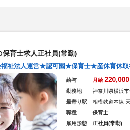
保育士求人正社員(常勤)
福祉法人運営★認可園★保育士★産休育休取得
220,000
給与
月給
勤務地
神奈川県横浜市
最寄り駅
相模鉄道本線 
職種
保育士
雇用形態
正社員(常勤)