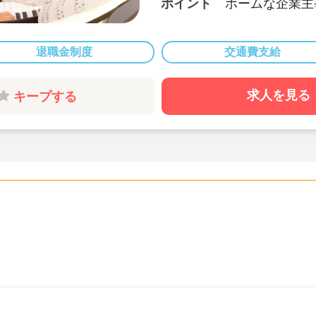
ポイント
ホームな企業主
★神奈川県密着
まな事業を展開
★高給与！月給
退職金制度
交通費支給
★福利厚生充実
整っています。
求人を見る
キープする
★グループとし
続々と誕生して
ャーなど様々な
★意欲と人柄で
30歳で、20
★ご自身のお子
育てと両立され