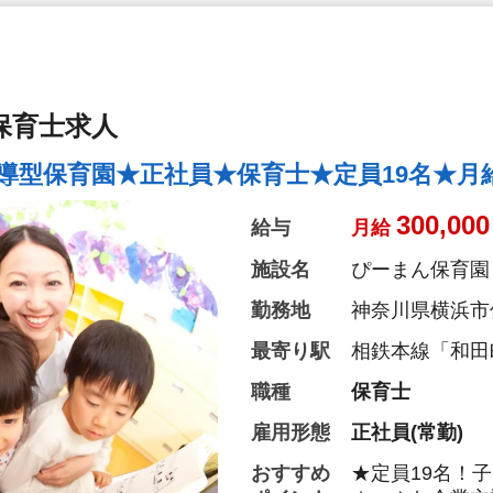
保育士求人
導型保育園★正社員★保育士★定員19名★月給
300,000
給与
月給
施設名
ぴーまん保育園
勤務地
神奈川県横浜市保
最寄り駅
相鉄本線「和田
職種
保育士
雇用形態
正社員(常勤)
おすすめ
★定員19名！