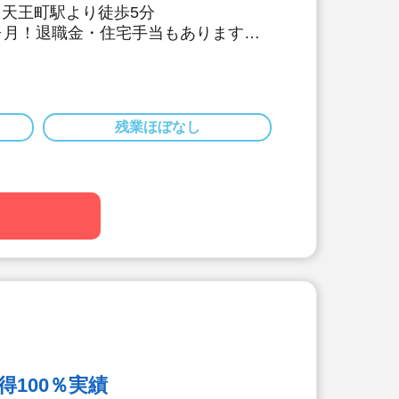
 天王町駅より徒歩5分
5ヶ月！退職金・住宅手当もあります！
00円以上！経験値加算あり
があり、長く働ける環境が整っていま
や介護老人保健施設、放課後児童健全
残業ほぼなし
数展開するなど運営の母体が安定して
ひとりとしっかり向き合い、話に耳を
切に保育を行っています
制度利用可能です
があり、長く働ける環境が整っていま
100％実績