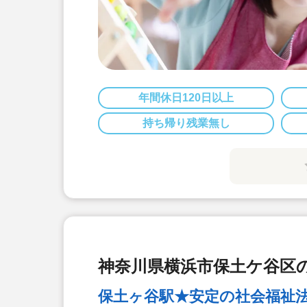
年間休日120日以上
持ち帰り残業無し
神奈川県横浜市保土ケ谷区の
保土ヶ谷駅★安定の社会福祉法