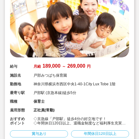
189,000
269,000
給与
月給
～
円
施設名
戸部みつばち保育園
勤務地
神奈川県横浜市西区中央1-40-1City Lux Tobe 1階
最寄り駅
戸部駅 (京急本線)徒歩5分
職種
保育士
雇用形態
正社員(常勤)
おすすめ
◇京急線「戸部駅」徒歩4分の好立地です！
ポイント
◇年間休日120日以上、退職金制度など福利厚生充実◎
◇自主活動を行う方針ではなく、保育指針に基づいた基
本に忠実な保育をモットーとしています！
賞与あり
年間休日120日以上
◇子どもと職員の笑顔があふれる保育所を目指し運営し