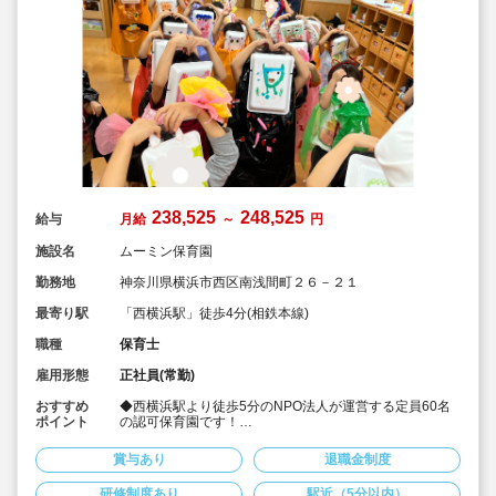
238,525
248,525
給与
月給
～
円
施設名
ムーミン保育園
勤務地
神奈川県横浜市西区南浅間町２６－２１
最寄り駅
「西横浜駅」徒歩4分(相鉄本線)
職種
保育士
雇用形態
正社員(常勤)
おすすめ
◆西横浜駅より徒歩5分のNPO法人が運営する定員60名
ポイント
の認可保育園です！
◆月給238,525円〜248,525円（調整手当など各種手当を
含む）☆
賞与あり
退職金制度
◆賞与は年2回支給（実績2.0ヶ月）☆
◆宿舎借り上げ制度使用可！
研修制度あり
駅近（5分以内）