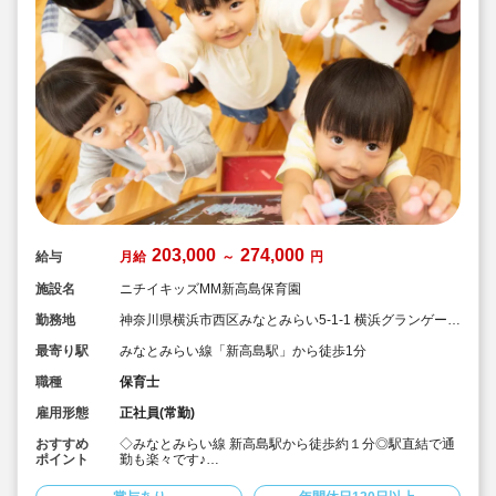
203,000
274,000
給与
月給
～
円
施設名
ニチイキッズMM新高島保育園
勤務地
神奈川県横浜市西区みなとみらい5-1-1 横浜グランゲート
1F
最寄り駅
みなとみらい線「新高島駅」から徒歩1分
職種
保育士
雇用形態
正社員(常勤)
おすすめ
◇みなとみらい線 新高島駅から徒歩約１分◎駅直結で通
ポイント
勤も楽々です♪
◇定員24名のアットホームな企業主導型保育園です。
◇広くて明るいところがポイントです。保育室から園児