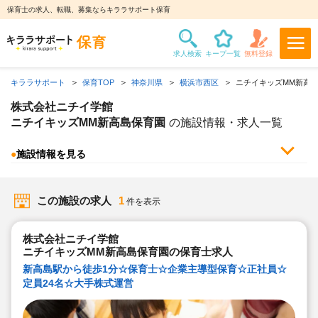
保育士の求人、転職、募集ならキララサポート保育
キララサポート
保育TOP
神奈川県
横浜市西区
ニチイキッズMM新高
株式会社ニチイ学館
ニチイキッズMM新高島保育園
の施設情報・求人一覧
●
施設情報を見る
この施設の求人
1
件を表示
株式会社ニチイ学館
ニチイキッズMM新高島保育園の保育士求人
新高島駅から徒歩1分☆保育士☆企業主導型保育☆正社員☆
定員24名☆大手株式運営