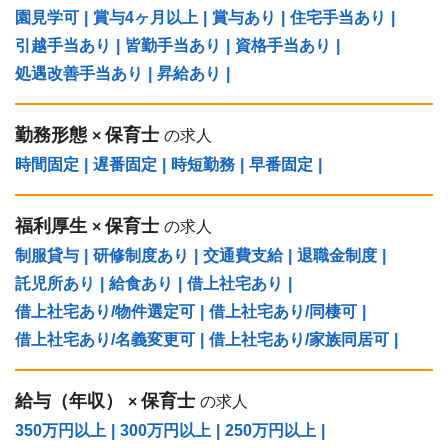
園見学可
|
賞与4ヶ月以上
|
賞与あり
|
住宅手当あり
|
引越手当あり
|
皆勤手当あり
|
資格手当あり
|
処遇改善手当あり
|
昇給あり
|
勤務形態
保育士
×
の求人
時間固定
|
遅番固定
|
時短勤務
|
早番固定
|
福利厚生
保育士
×
の求人
制服貸与
|
研修制度あり
|
交通費支給
|
退職金制度
|
託児所あり
|
給食あり
|
借上社宅あり
|
借上社宅あり/物件選定可
|
借上社宅あり/同棲可
|
借上社宅あり/名義変更可
|
借上社宅あり/家族同居可
|
給与（年収）
保育士
×
の求人
350万円以上
|
300万円以上
|
250万円以上
|