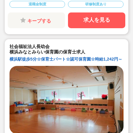
ます！
退職金制度
研修制度あり
◇職員の質の向上のために、自治体主催等の外部研修に
は積極的に参加しています。
◇借り上げ社宅制度あり！相談ください
求人を見る
キープする
社会福祉法人長幼会
横浜みなとみらい保育園の保育士求人
横浜駅徒歩5分☆保育士パート☆認可保育園☆時給1,242円～