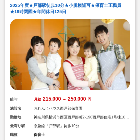
2025年度★戸部駅徒歩10分★小規模認可★保育士正職員
★19時閉園★年間休日125日
215,000
250,000
給与
月給
～
円
施設名
おれんじハウス西戸部保育園
勤務地
神奈川県横浜市西区西戸部町2-190西戸部住宅1号棟101
号室
最寄り駅
京急線「戸部駅」徒歩10分
職種
保育士