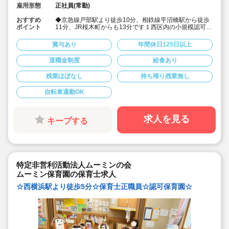
雇用形態
正社員(常勤)
おすすめ
◆京急線戸部駅より徒歩10分、相鉄線平沼橋駅から徒歩
ポイント
11分、JR桜木町からも13分です１西区内の小規模認可保
育園のお仕事です！
◆開園時間7:30ー19:00、0～2歳児の異年齢保育を行っ
賞与あり
年間休日125日以上
ています。定員11名でアットホームな環境です。
◆ひとりひとりの子どもに手厚く、きめ細やかな保育を
退職金制度
給食あり
したい方にお勧め！「すべてのこどもに"その子らし
さ"を」モットーに、毎日楽しく働いています。
残業ほぼなし
持ち帰り残業無し
◆産休や育休からの復帰率が高い職場です！ライフステ
ージが変わっても安心して働ける環境が整っています。
◆年間休日125日！土曜勤務の振休あります！賞与や退
自転車通勤OK
職金など手厚い待遇です。
求人を見る
キープする
特定非営利活動法人ムーミンの会
ムーミン保育園の保育士求人
☆西横浜駅より徒歩5分☆保育士正職員☆認可保育園☆