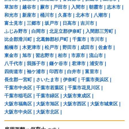
草加市
|
越谷市
|
蕨市
|
戸田市
|
入間市
|
朝霞市
|
志木市
|
和光市
|
新座市
|
桶川市
|
久喜市
|
北本市
|
八潮市
|
富士見市
|
三郷市
|
坂戸市
|
日高市
|
吉川市
|
ふじみ野市
|
白岡市
|
北足立郡伊奈町
|
入間郡三芳町
|
比企郡滑川町
|
北葛飾郡杉戸町
|
千葉市
|
市川市
|
船橋市
|
木更津市
|
松戸市
|
野田市
|
成田市
|
佐倉市
|
東金市
|
旭市
|
習志野市
|
柏市
|
市原市
|
流山市
|
八千代市
|
我孫子市
|
鎌ケ谷市
|
君津市
|
浦安市
|
四街道市
|
袖ケ浦市
|
印西市
|
白井市
|
富里市
|
長生郡一宮町
|
さいたま市
|
伊奈町
|
千葉市美浜区
|
千葉市中央区
|
千葉市若葉区
|
千葉市花見川区
|
千葉市稲毛区
|
千葉市緑区
|
大阪市東成区
|
大阪市福島区
|
大阪市旭区
|
大阪市西区
|
大阪市城東区
|
大阪市中央区
|
大阪市北区
|