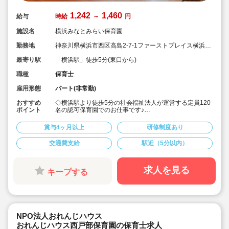
1,242
1,460
給与
時給
～
円
施設名
横浜みなとみらい保育園
勤務地
神奈川県横浜市西区高島2-7-1ファーストプレイス横浜
302
最寄り駅
「横浜駅」徒歩5分(東口から)
職種
保育士
雇用形態
パート(非常勤)
おすすめ
◇横浜駅より徒歩5分の社会福祉法人が運営する定員120
ポイント
名の認可保育園でのお仕事です♪
◇自転車通勤もOK（有料の駐輪場の費用は交通費で充当
されます）！
賞与4ヶ月以上
研修制度あり
◇時給1,242円（各種手当を含む。交通費は別途支給）〜
早番手当の加算などもあります☆
交通費支給
駅近（5分以内）
◇早番か遅番に対応できる方をお待ちしています！開園
時間は7:00～21:00ですが、お子さんが帰り次第で最長で
も20:30にならないくらい、平均は19:00くらいで終業が
多いです！
求人を見る
キープする
◇1日4時間～5時間くらいからご相談可能（8時間以上も
もちろん歓迎）。土曜も月に1回程度勤務できると望まし
いですが、月曜～金曜の間で週3日以上の勤務もご相談可
能でプライベートとのバランスも取りやすい♪。
NPO法人おれんじハウス
おれんじハウス西戸部保育園の保育士求人