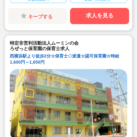
◆産休育休・慶弔休暇・介護休暇取得OK！働きやすさを
大切にしています♪
求人を見る
キープする
特定非営利活動法人ムーミンの会
ろぜっと保育園の保育士求人
西横浜駅より徒歩2分☆保育士◇派遣☆認可保育園☆時給
1,600円～1,650円