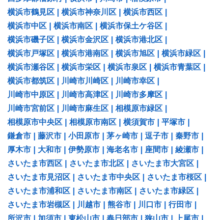
横浜市鶴見区
|
横浜市神奈川区
|
横浜市西区
|
横浜市中区
|
横浜市南区
|
横浜市保土ケ谷区
|
横浜市磯子区
|
横浜市金沢区
|
横浜市港北区
|
横浜市戸塚区
|
横浜市港南区
|
横浜市旭区
|
横浜市緑区
|
横浜市瀬谷区
|
横浜市栄区
|
横浜市泉区
|
横浜市青葉区
|
横浜市都筑区
|
川崎市川崎区
|
川崎市幸区
|
川崎市中原区
|
川崎市高津区
|
川崎市多摩区
|
川崎市宮前区
|
川崎市麻生区
|
相模原市緑区
|
相模原市中央区
|
相模原市南区
|
横須賀市
|
平塚市
|
鎌倉市
|
藤沢市
|
小田原市
|
茅ヶ崎市
|
逗子市
|
秦野市
|
厚木市
|
大和市
|
伊勢原市
|
海老名市
|
座間市
|
綾瀬市
|
さいたま市西区
|
さいたま市北区
|
さいたま市大宮区
|
さいたま市見沼区
|
さいたま市中央区
|
さいたま市桜区
|
さいたま市浦和区
|
さいたま市南区
|
さいたま市緑区
|
さいたま市岩槻区
|
川越市
|
熊谷市
|
川口市
|
行田市
|
所沢市
|
加須市
|
東松山市
|
春日部市
|
狭山市
|
上尾市
|