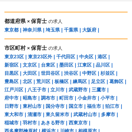
都道府県
保育士
×
の求人
東京都
|
神奈川県
|
埼玉県
|
千葉県
|
大阪府
|
市区町村
保育士
×
の求人
東京23区
|
東京23区外
|
千代田区
|
中央区
|
港区
|
新宿区
|
文京区
|
台東区
|
墨田区
|
江東区
|
品川区
|
目黒区
|
大田区
|
世田谷区
|
渋谷区
|
中野区
|
杉並区
|
豊島区
|
北区
|
荒川区
|
板橋区
|
練馬区
|
足立区
|
葛飾区
|
江戸川区
|
八王子市
|
立川市
|
武蔵野市
|
三鷹市
|
府中市
|
昭島市
|
調布市
|
町田市
|
小金井市
|
小平市
|
日野市
|
東村山市
|
国分寺市
|
国立市
|
福生市
|
狛江市
|
東大和市
|
清瀬市
|
東久留米市
|
武蔵村山市
|
多摩市
|
稲城市
|
羽村市
|
あきる野市
|
西東京市
|
西多摩郡檜原村
|
横浜市
|
川崎市
|
相模原市
|