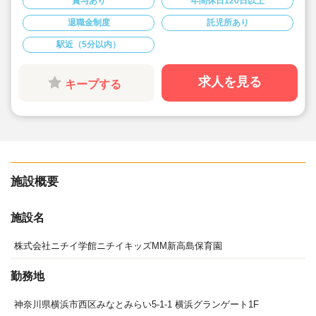
賞与あり
年間休日120日以上
用トイレ、厨房等との動線も良く、働きやすい環境で
す。
退職金制度
託児所あり
◇年間休日121日、退職金制度あり！充実の福利厚生で
す♪持ち帰り残業は一切ありません。
駅近（5分以内）
◇お散歩や外遊びはもちろん、地域との交流、リトミッ
ク、英語講師を招いてのコミュニケーション、クッキン
グ保育など多彩な保育を実践しています！
求人を見る
キープする
施設概要
施設名
株式会社ニチイ学館ニチイキッズMM新高島保育園
勤務地
神奈川県横浜市西区みなとみらい5-1-1 横浜グランゲート1F