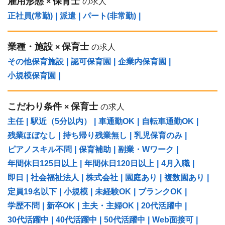
雇用形態
保育士
×
の求人
正社員(常勤)
|
派遣
|
パート(非常勤)
|
業種・施設
保育士
×
の求人
その他保育施設
|
認可保育園
|
企業内保育園
|
小規模保育園
|
こだわり条件
保育士
×
の求人
主任
|
駅近（5分以内）
|
車通勤OK
|
自転車通勤OK
|
残業ほぼなし
|
持ち帰り残業無し
|
乳児保育のみ
|
ピアノスキル不問
|
保育補助
|
副業・Wワーク
|
年間休日125日以上
|
年間休日120日以上
|
4月入職
|
即日
|
社会福祉法人
|
株式会社
|
園庭あり
|
複数園あり
|
定員19名以下
|
小規模
|
未経験OK
|
ブランクOK
|
学歴不問
|
新卒OK
|
主夫・主婦OK
|
20代活躍中
|
30代活躍中
|
40代活躍中
|
50代活躍中
|
Web面接可
|