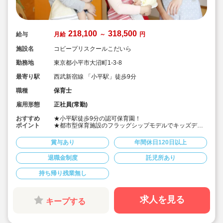
218,100
318,500
給与
月給
～
円
施設名
コビープリスクールこだいら
勤務地
東京都小平市大沼町1-3-8
最寄り駅
西武新宿線 「小平駅」徒歩9分
職種
保育士
雇用形態
正社員(常勤)
おすすめ
★小平駅徒歩9分の認可保育園！
ポイント
★都市型保育施設のフラッグシップモデルでキッズデザ
イン賞を受賞した園舎です！
★子どもたちに感動を与え、皆で感動を共有する「高品
賞与あり
年間休日120日以上
質な保育」！
★見る、聞く、味わう、触れるなど豊かな感性と互換が
退職金制度
託児所あり
育つように本物にこだわっています！
★コビープリスクールズ独自の「マトリクス保育」を行
持ち帰り残業無し
っています！
求人を見る
キープする