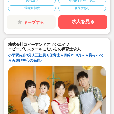
賞与あり
年間休日120日以上
育つように本物にこだわっています！
★コビープリスクールズ独自の「マトリクス保育」を行
退職金制度
託児所あり
っています！
求人を見る
キープする
株式会社コビーアンドアソシエイツ
コビープリスクールこだいらの保育士求人
小平駅徒歩9分★正社員★保育士★月給21.8万～★賞与2.7ヶ
月★遊び中心の保育♪