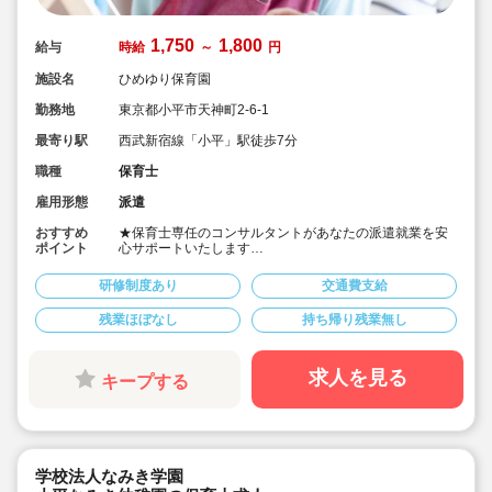
1,750
1,800
給与
時給
～
円
施設名
ひめゆり保育園
勤務地
東京都小平市天神町2-6-1
最寄り駅
西武新宿線「小平」駅徒歩7分
職種
保育士
雇用形態
派遣
おすすめ
★保育士専任のコンサルタントがあなたの派遣就業を安
ポイント
心サポートいたします
★西武新宿線「小平駅」徒歩7分の認可保育園です
★時給1,750円、別途交通費支給！
研修制度あり
交通費支給
★フリー保育士としてご勤務いただく予定です
残業ほぼなし
持ち帰り残業無し
求人を見る
キープする
学校法人なみき学園