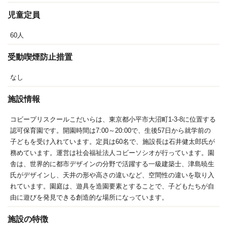
児童定員
60人
受動喫煙防止措置
なし
施設情報
コビープリスクールこだいらは、東京都小平市大沼町1-3-8に位置する
認可保育園です。開園時間は7:00～20:00で、生後57日から就学前の
子どもを受け入れています。定員は60名で、施設長は石井健太郎氏が
務めています。運営は社会福祉法人コビーソシオが行っています。園
舎は、世界的に都市デザインの分野で活躍する一級建築士、津島暁生
氏がデザインし、天井の形や高さの違いなど、空間性の違いを取り入
れています。園庭は、遊具を造園要素とすることで、子どもたちが自
由に遊びを発見できる創造的な場所になっています。
施設の特徴