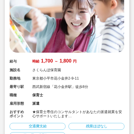
1,700
1,800
給与
時給
～
円
施設名
さくらんぼ保育園
勤務地
東京都小平市花小金井2-9-11
最寄り駅
西武新宿線「花小金井駅」徒歩8分
職種
保育士
雇用形態
派遣
おすすめ
★保育士専任のコンサルタントがあなたの派遣就業を安
ポイント
心サポートいたします
★花小金井駅より徒歩8分の認可保育園です
★時給1,700円～1,800円の求人です
交通費支給
残業ほぼなし