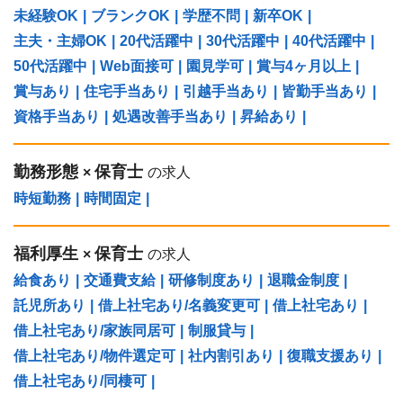
未経験OK
|
ブランクOK
|
学歴不問
|
新卒OK
|
主夫・主婦OK
|
20代活躍中
|
30代活躍中
|
40代活躍中
|
50代活躍中
|
Web面接可
|
園見学可
|
賞与4ヶ月以上
|
賞与あり
|
住宅手当あり
|
引越手当あり
|
皆勤手当あり
|
資格手当あり
|
処遇改善手当あり
|
昇給あり
|
勤務形態
保育士
×
の求人
時短勤務
|
時間固定
|
福利厚生
保育士
×
の求人
給食あり
|
交通費支給
|
研修制度あり
|
退職金制度
|
託児所あり
|
借上社宅あり/名義変更可
|
借上社宅あり
|
借上社宅あり/家族同居可
|
制服貸与
|
借上社宅あり/物件選定可
|
社内割引あり
|
復職支援あり
|
借上社宅あり/同棲可
|