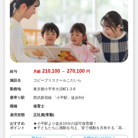
210,100
270,100
給与
月給
～
円
施設名
コビープリスクールこだいら
勤務地
東京都小平市大沼町1-3-8
最寄り駅
西武新宿線 「小平駅」徒歩9分
職種
保育士
雇用形態
正社員(常勤)
おすすめ
★小平駅より徒歩10分の認可保育園！
ポイント
★子どもたちに感動を与え、皆で感動を共有する「高品
質な保育」！
★見る、聞く、味わう、触れるなど豊かな感性と互換が