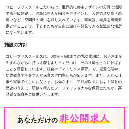
コビープリスクールこだいらは、世界的に都市デザインの分野で活躍
する一級建築士、津島暁生氏が園舎をデザインし、天井の形や高さの
違いなど、空間性の違いを取り入れています。園庭は、遊具を造園要
素とすることで、子どもたちが自由に遊びを発見できる創造的な場所
になっています。
施設の方針
コビープリスクールズは、0歳から6歳までの乳幼児期に、お子さまが
生まれながらに持つ才能をより早く見つけ、その才能をさらに伸ばす
ことを目指しています。独自の『マトリクス保育』で、児童心理学、
幼児教育学等を学んだ保育の専門家たちが応えます。また、ふだん仕
事や家事で忙しいお父さま、お母さまに、半世紀以上におよぶ保育の
歴史のうえに、研修を積んだプロフェッショナルな保育士たちが、高
品質な保育をご提供いたします。