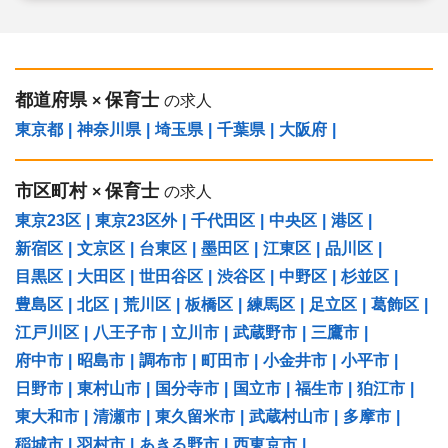
◆宿舎借上げ制度活用OK！5,000円の自己負担で住めま
す！
◆ベネフィットステーション（飲食店,宿泊・レジャー施
設などの割引）
◆永年勤続表彰（勤続10年を迎える正社員に、賞与とリ
フレッシュ休暇が出ます）
◆退職金制度あり
都道府県
保育士
×
の求人
◆職員同士の協力を大切にしています！保育経験がな
い、ブランクが有る方もOK（先輩スタッフがサポートし
東京都
|
神奈川県
|
埼玉県
|
千葉県
|
大阪府
|
ます！）
市区町村
保育士
×
の求人
東京23区
|
東京23区外
|
千代田区
|
中央区
|
港区
|
新宿区
|
文京区
|
台東区
|
墨田区
|
江東区
|
品川区
|
目黒区
|
大田区
|
世田谷区
|
渋谷区
|
中野区
|
杉並区
|
豊島区
|
北区
|
荒川区
|
板橋区
|
練馬区
|
足立区
|
葛飾区
|
江戸川区
|
八王子市
|
立川市
|
武蔵野市
|
三鷹市
|
府中市
|
昭島市
|
調布市
|
町田市
|
小金井市
|
小平市
|
日野市
|
東村山市
|
国分寺市
|
国立市
|
福生市
|
狛江市
|
東大和市
|
清瀬市
|
東久留米市
|
武蔵村山市
|
多摩市
|
稲城市
|
羽村市
|
あきる野市
|
西東京市
|