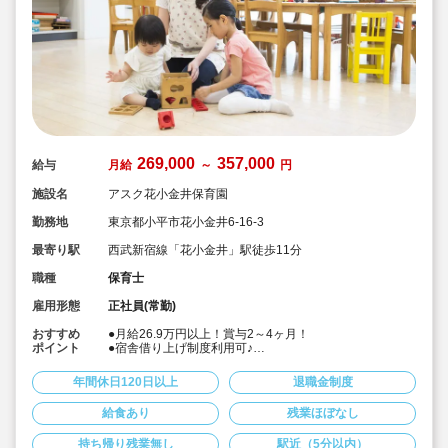
269,000
357,000
給与
月給
～
円
施設名
アスク花小金井保育園
勤務地
東京都小平市花小金井6-16-3
最寄り駅
西武新宿線「花小金井」駅徒歩11分
職種
保育士
雇用形態
正社員(常勤)
おすすめ
●月給26.9万円以上！賞与2～4ヶ月！
ポイント
●宿舎借り上げ制度利用可♪
●年間休日125日。有給は入社時10日間付与。お休み取り
やすいです♪
年間休日120日以上
退職金制度
●持ち帰り仕事NG、残業代は1分単位で別途全額支給なの
でオン／オフをしっかり切り替えられます。
給食あり
残業ほぼなし
●「プラチナくるみん」認定を取得しており、積極的な子
育てサポートを行っております☆
持ち帰り残業無し
駅近（5分以内）