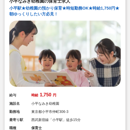
小平なみき幼稚園の保育士求人
小平駅★幼稚園の預かり保育★時短勤務OK★時給1,750円★
朝ゆっくりしたい方必見！
1,750
給与
時給
円
施設名
小平なみき幼稚園
勤務地
東京都小平市仲町306-3
最寄り駅
西武新宿線「小平駅」徒歩15分
職種
保育士