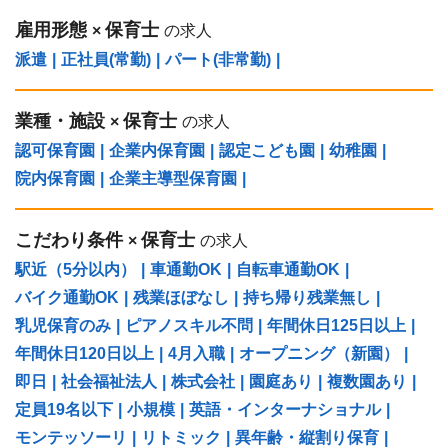
雇用形態
保育士
×
の求人
派遣
|
正社員(常勤)
|
パート(非常勤)
|
業種・施設
保育士
×
の求人
認可保育園
|
企業内保育園
|
認定こども園
|
幼稚園
|
院内保育園
|
企業主導型保育園
|
こだわり条件
保育士
×
の求人
駅近（5分以内）
|
車通勤OK
|
自転車通勤OK
|
バイク通勤OK
|
残業ほぼなし
|
持ち帰り残業無し
|
乳児保育のみ
|
ピアノスキル不問
|
年間休日125日以上
|
年間休日120日以上
|
4月入職
|
オープニング（新園）
|
即日
|
社会福祉法人
|
株式会社
|
園庭あり
|
複数園あり
|
定員19名以下
|
小規模
|
英語・インターナショナル
|
モンテッソーリ
|
リトミック
|
異年齢・縦割り保育
|