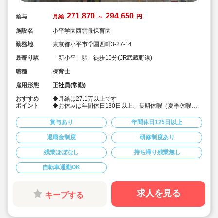
271,870
294,650
給与
月給
～
円
施設名
小平学園西雲母保育園
勤務地
東京都小平市学園西町3-27-14
最寄り駅
「新小平」駅 徒歩10分(JR武蔵野線)
職種
保育士
雇用形態
正社員(常勤)
おすすめ
◆月給は27.1万以上です
ポイント
◆お休みは年間休日130日以上、長期休暇（夏季休暇で9
連休）も取得可能です♪
◆雲母保育園は60名以下のコンパクトなサイズの園にな
賞与あり
年間休日125日以上
ります
◆仕事もプライベートも両立出来ます。
退職金制度
研修制度あり
◆残業少な目です（サービス残業・持ち帰り業務をしな
い仕組みになっています。平均残業 月4.7時間！）
残業ほぼなし
持ち帰り残業無し
◆行事は最低限です！行事に追われることはありませ
ん。
◆日々の保育を大切に楽しくお仕事出来ます（行事準
自転車通勤OK
備・書き物類軽減されています）
◆ピアノが弾けなくてOKです。（得意分野を活かして頂
く方針です
求人を見る
キープする
◆保育以外の業務量が不安な方も安心です。（ICTシステ
ム導入で業務効率化が図れています）
◆保育経験がない、ブランクがある方も安心です。（先
輩社員が徹底サポートします）