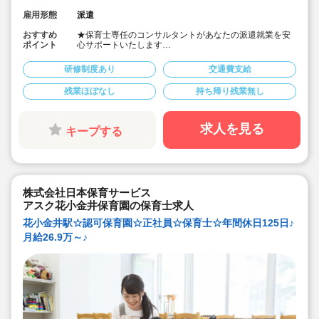
雇用形態
派遣
おすすめ
★保育士専任のコンサルタントがあなたの派遣就業を安
ポイント
心サポートいたします
★西武新宿線「小平駅」徒歩15分の幼稚園
★預かり保育の担当をお願いします
研修制度あり
交通費支給
★時給1,750円、別途交通費支給！
★18時半まで勤務できる方、大歓迎♪
残業ほぼなし
持ち帰り残業無し
★土日祝休みなのでワークライフバランスも取りやすい
です！
求人を見る
キープする
株式会社日本保育サービス
アスク花小金井保育園の保育士求人
花小金井駅☆認可保育園☆正社員☆保育士☆年間休日125日♪
月給26.9万～♪