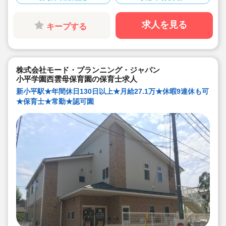
求人を見る
キープする
株式会社モード・プランニング・ジャパン
小平学園西雲母保育園の保育士求人
新小平駅★年間休日130日以上★月給27.1万★休暇9連休も可
★保育士★常勤★認可園