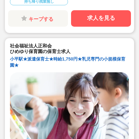
持ち帰り残業無し
求人を見る
キープする
社会福祉法人正和会
ひめゆり保育園の保育士求人
小平駅★派遣保育士★時給1,750円★乳児専門の小規模保育
園★