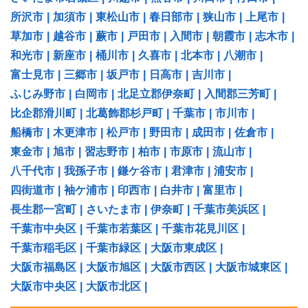
所沢市
|
加須市
|
東松山市
|
春日部市
|
狭山市
|
上尾市
|
草加市
|
越谷市
|
蕨市
|
戸田市
|
入間市
|
朝霞市
|
志木市
|
和光市
|
新座市
|
桶川市
|
久喜市
|
北本市
|
八潮市
|
富士見市
|
三郷市
|
坂戸市
|
日高市
|
吉川市
|
ふじみ野市
|
白岡市
|
北足立郡伊奈町
|
入間郡三芳町
|
比企郡滑川町
|
北葛飾郡杉戸町
|
千葉市
|
市川市
|
船橋市
|
木更津市
|
松戸市
|
野田市
|
成田市
|
佐倉市
|
東金市
|
旭市
|
習志野市
|
柏市
|
市原市
|
流山市
|
八千代市
|
我孫子市
|
鎌ケ谷市
|
君津市
|
浦安市
|
四街道市
|
袖ケ浦市
|
印西市
|
白井市
|
富里市
|
長生郡一宮町
|
さいたま市
|
伊奈町
|
千葉市美浜区
|
千葉市中央区
|
千葉市若葉区
|
千葉市花見川区
|
千葉市稲毛区
|
千葉市緑区
|
大阪市東成区
|
大阪市福島区
|
大阪市旭区
|
大阪市西区
|
大阪市城東区
|
大阪市中央区
|
大阪市北区
|