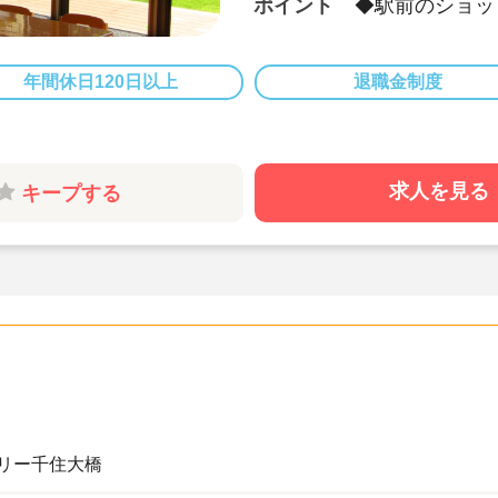
ポイント
◆駅前のショッ
屋上菜園で野菜
◆駅から徒歩2
◆お子さま、保
年間休日120日以上
退職金制度
切にしています
◆研修制度も充
もご安心くださ
◆借上げ社宅制
求人を見る
キープする
ポートします！
◆引っ越し手当
求人です♪
◆子供たち一人
各年齢10～1
◆子供たちとし
士さんにオスス
◆キララサポー
までしっかりサ
リー千住大橋