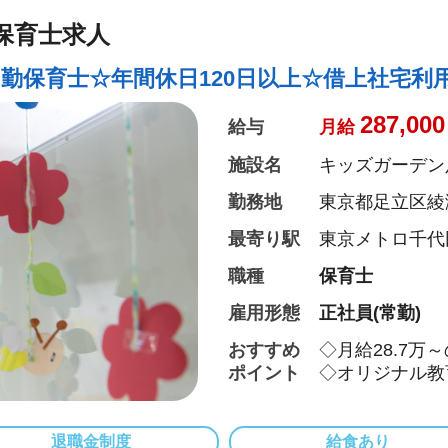
保育士求人
常勤保育士☆年間休日120日以上☆借上社宅利
287,000
給与
月給
施設名
キッズガーデン
勤務地
東京都足立区綾瀬4
最寄り駅
東京メトロ千代
職種
保育士
雇用形態
正社員(常勤)
おすすめ
◇月給28.7万
ポイント
◇オリジナル教
◇モンテッソー
グラムを取り入
他、先生のアイ
退職金制度
給食あり