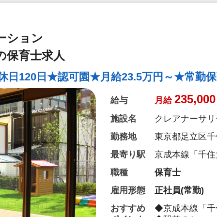
ーション
の保育士求人
日120日★認可園★月給23.5万円～★常勤
235,000
給与
月給
施設名
クレアナーサリ
勤務地
東京都足立区千
最寄り駅
京成本線「千住
職種
保育士
雇用形態
正社員(常勤)
おすすめ
◆京成本線「千