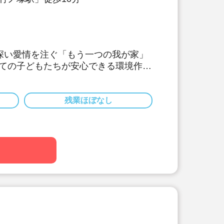
深い愛情を注ぐ「もう一つの我が家」
ての子どもたちが安心できる環境作り
の好待遇♪
年度分の有給休暇10日を付与します！
残業ほぼなし
5日以上でプライベート充実！
単なタブレット入力♪
♪福利厚生も充実♪
代まで幅広い年齢層でどのライフイベント
環境です