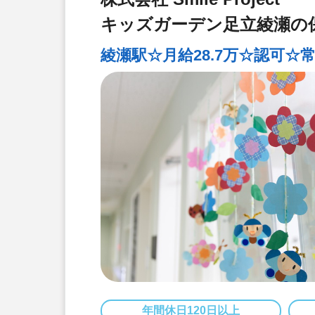
キッズガーデン足立綾瀬の
綾瀬駅☆月給28.7万☆認可☆
年間休日120日以上