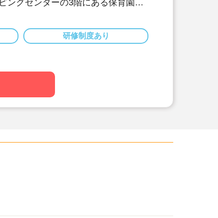
ピングセンターの3階にある保育園！
を育てて食育にも力を入れています！
分と駅近！通勤に便利な立地です！
護者様、働く職員、みんなの笑顔を大
研修制度あり
♪
実！経験が浅い方やブランクがある方
い！
度あり。安心・安全の一人暮らしをサ
もあるので、遠方の方にもオススメの
一人の個性を大切に保育を行うため、
5名程度の少人数保育を行っています。
っかり向き合った保育を行いたい保育
メの保育園です。
トはお仕事探しから入職後のフォロー
ポートいたします♪