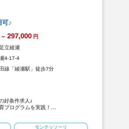
用可♪
297,000
～
円
足立綾瀬
-17-4
田線「綾瀬駅」徒歩7分
～の好条件求人♪
育プログラムを実践！
リ・リトミック・体操など各園でプロ
れ、園児たちの可能性を広げている
デアをもとに新しいプログラムを実施
モンテッソーリ