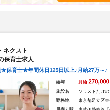
・ネクスト
の保育士求人
保育士★年間休日125日以上♪月給27万～♪
270,000
給与
月給
施設名
ソラストたけの
勤務地
東京都足立区東伊興
最寄り駅
東武伊勢崎線「