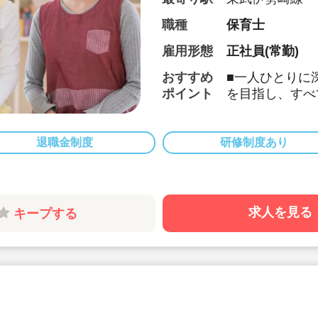
職種
保育士
雇用形態
正社員(常勤)
おすすめ
■一人ひとりに
ポイント
を目指し、すべ
を行ってます。
■月給27万以上
■入社月より初
退職金制度
研修制度あり
■年間休日12
■書類業務は簡
■大手安定企業
■20代～70
求人を見る
キープする
にも対応できる