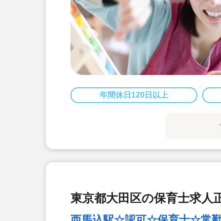
年間休日120日以上
東京都大田区の保育士求人正
西馬込駅☆認可☆保育士☆常勤☆