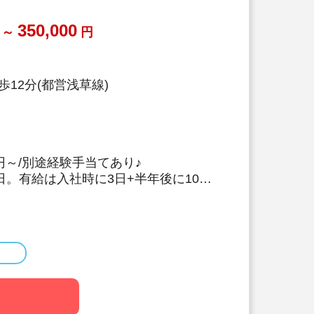
350,000
～
円
12分(都営浅草線)
00円～/別途経験手当てあり♪
日。有給は入社時に3日+半年後に10日
も年5日でプライベート充実☆
制度あり！(敷金礼金なし)
前産後休暇・育児休暇の取得率
83％♪
数多く活躍中の法人です！
くむコーナー保育などを取り入れた、
ひとりに寄り添う保育を行っていま