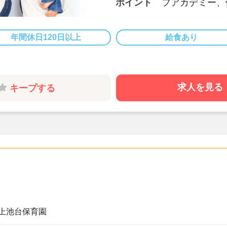
ポイント
フアカデミー、
める保育を実践
★年間休日12
しています！
年間休日120日以上
給食あり
★明るく開放的
★保育園を子ど
ょう！
求人を見る
キープする
上池台保育園