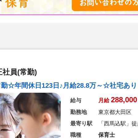
社員(常勤)
☆年間休日123日♪月給28.8万～☆社宅あり
288,000
給与
月給
勤務地
東京都大田区
最寄り駅
「西馬込駅」徒歩
職種
保育士