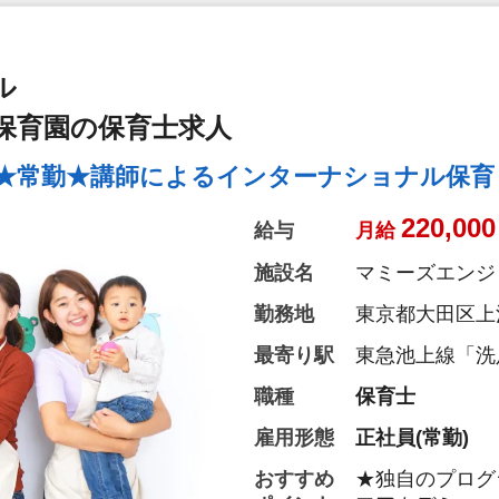
ル
保育園の保育士求人
園★常勤★講師によるインターナショナル保育
220,000
給与
月給
施設名
マミーズエンジ
勤務地
東京都大田区上池台
最寄り駅
東急池上線「洗
職種
保育士
雇用形態
正社員(常勤)
おすすめ
★独自のプログ