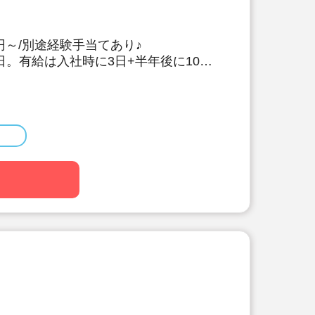
00円～/別途経験手当てあり♪
日。有給は入社時に3日+半年後に10日
も年5日でプライベート充実☆
制度あり！(敷金礼金なし)
前産後休暇・育児休暇の取得率
83％♪
数多く活躍中の法人です！
くむコーナー保育などを取り入れた、
ひとりに寄り添う保育を行っていま
理なく実施しているので、ブランクあ
方も安心。主任や園長を目指す方のサ
す♪