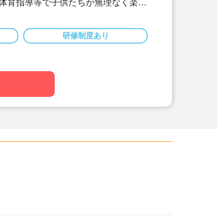
体育指導等で子供たちが無理なく楽し
しています！
3日と多め、昇給制度などもしっかりと
研修制度あり
な園内！
も達の笑顔あふれる園にしていきまし