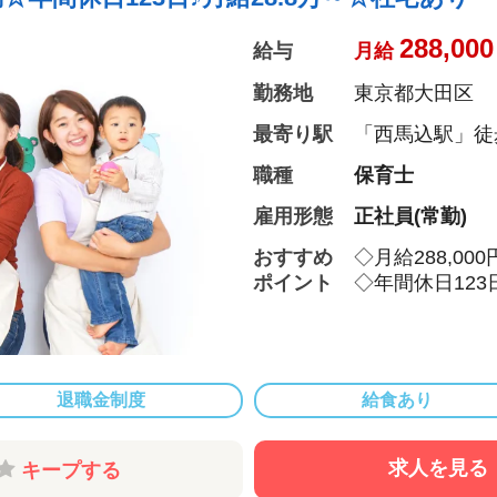
288,000
給与
月給
勤務地
東京都大田区
最寄り駅
「西馬込駅」徒歩
職種
保育士
雇用形態
正社員(常勤)
おすすめ
◇月給288,0
ポイント
◇年間休日123
付与！特別休暇
◇借り上げ社宅
◇介護休暇・産
100％！復帰率も
退職金制度
給食あり
◇男性保育士も
◇主体性をはぐ
こどもたち一人
求人を見る
キープする
す。