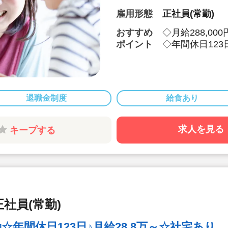
雇用形態
正社員(常勤)
おすすめ
◇月給288,0
ポイント
◇年間休日123
付与！特別休暇
◇借り上げ社宅
◇介護休暇・産
100％！復帰率も
退職金制度
給食あり
◇男性保育士も
◇主体性をはぐ
こどもたち一人
求人を見る
キープする
す。
◇各種研修を無
る方や未経験の
ポートも万全で
社員(常勤)
年間休日123日♪月給28.8万～☆社宅あり