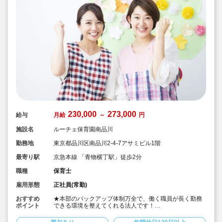
230,000
273,000
給与
月給
～
円
施設名
ルーチェ保育園南品川
勤務地
東京都品川区南品川2-4-7アサミビル1階
最寄り駅
京急本線 「青物横丁駅」徒歩2分
職種
保育士
雇用形態
正社員(常勤)
おすすめ
★本部のバックアップ体制万全で、働く職員が長く勤務
ポイント
できる環境を整えてくれる法人です！
★各園に事務の先生もいるので、行政への申請作業等も
なく保育に集中できます！