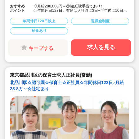
おすすめ
◇月給288,000円～/別途経験手当てあり♪
ポイント
◇年間休日123日。有給は入社時に3日+半年後に10日付
与！特別休暇も年5日でプライベート充実☆
◇借り上げ社宅制度あり！(敷金礼金なし)
年間休日120日以上
退職金制度
◇介護休暇・産前産後休暇・育児休暇の取得率100％！
復帰率も83％♪
給食あり
◇男性保育士も数多く活躍中の法人です！
◇主体性をはぐくむコーナー保育などを取り入れた、こ
どもたち一人ひとりに寄り添う保育を行っています。
◇各種研修を無理なく実施しているので、ブランクある
求人を見る
キープする
方や未経験の方も安心。主任や園長を目指す方のサポー
トも万全です♪
東京都品川区の保育士求人正社員(常勤)
北品川駅☆認可園☆保育士☆正社員☆年間休日123日♪月給
28.8万～☆社宅あり