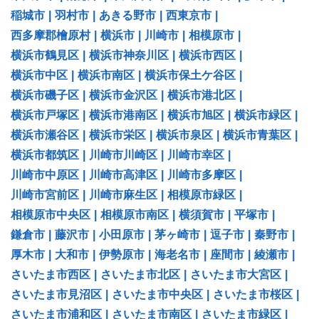
稲城市
|
羽村市
|
あきる野市
|
西東京市
|
西多摩郡檜原村
|
横浜市
|
川崎市
|
相模原市
|
横浜市鶴見区
|
横浜市神奈川区
|
横浜市西区
|
横浜市中区
|
横浜市南区
|
横浜市保土ケ谷区
|
横浜市磯子区
|
横浜市金沢区
|
横浜市港北区
|
横浜市戸塚区
|
横浜市港南区
|
横浜市旭区
|
横浜市緑区
|
横浜市瀬谷区
|
横浜市栄区
|
横浜市泉区
|
横浜市青葉区
|
横浜市都筑区
|
川崎市川崎区
|
川崎市幸区
|
川崎市中原区
|
川崎市高津区
|
川崎市多摩区
|
川崎市宮前区
|
川崎市麻生区
|
相模原市緑区
|
相模原市中央区
|
相模原市南区
|
横須賀市
|
平塚市
|
鎌倉市
|
藤沢市
|
小田原市
|
茅ヶ崎市
|
逗子市
|
秦野市
|
厚木市
|
大和市
|
伊勢原市
|
海老名市
|
座間市
|
綾瀬市
|
さいたま市西区
|
さいたま市北区
|
さいたま市大宮区
|
さいたま市見沼区
|
さいたま市中央区
|
さいたま市桜区
|
さいたま市浦和区
|
さいたま市南区
|
さいたま市緑区
|