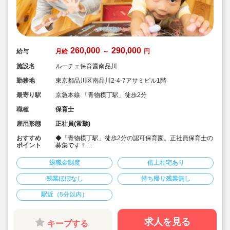
260,000
290,000
給与
月給
～
円
施設名
ルーチェ保育園南品川
勤務地
東京都品川区南品川2-4-7アサミビル1階
最寄り駅
京急本線 「青物横丁駅」徒歩2分
職種
保育士
雇用形態
正社員(常勤)
おすすめ
◆「青物横丁駅」徒歩2分の認可保育園。正社員保育士の
ポイント
募集です！
◆月給26万円以上☆経験を考慮して加算！/賞与実績3.0
ヶ月♪
退職金制度
借上社宅あり
◆年間休日123日。残業や持ち帰り仕事も無く、プライ
ベートの時間も充実♪
残業ほぼなし
持ち帰り残業無し
◆勤務地や姉妹園の異動なし！ご希望通りの園で長くは
たらくことができます。
駅近（5分以内）
◆借上げ社宅制度・各種祝い金・退職金制度など、職員
のための制度が充実しています♪
◆園舎や設備は綺麗で新しく、ガラス張りの玄関にあし
らわれた、かわいいらしい動物のデザインが魅力です。
求人を見る
キープする
◆外部講師によるカリキュラムや、国内外のプロの演奏