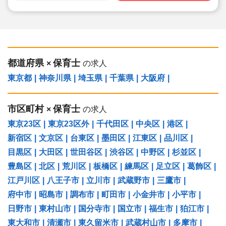
都道府県
保育士
×
の求人
東京都
|
神奈川県
|
埼玉県
|
千葉県
|
大阪府
|
市区町村
保育士
×
の求人
東京23区
|
東京23区外
|
千代田区
|
中央区
|
港区
|
新宿区
|
文京区
|
台東区
|
墨田区
|
江東区
|
品川区
|
目黒区
|
大田区
|
世田谷区
|
渋谷区
|
中野区
|
杉並区
|
豊島区
|
北区
|
荒川区
|
板橋区
|
練馬区
|
足立区
|
葛飾区
|
江戸川区
|
八王子市
|
立川市
|
武蔵野市
|
三鷹市
|
府中市
|
昭島市
|
調布市
|
町田市
|
小金井市
|
小平市
|
日野市
|
東村山市
|
国分寺市
|
国立市
|
福生市
|
狛江市
|
東大和市
|
清瀬市
|
東久留米市
|
武蔵村山市
|
多摩市
|