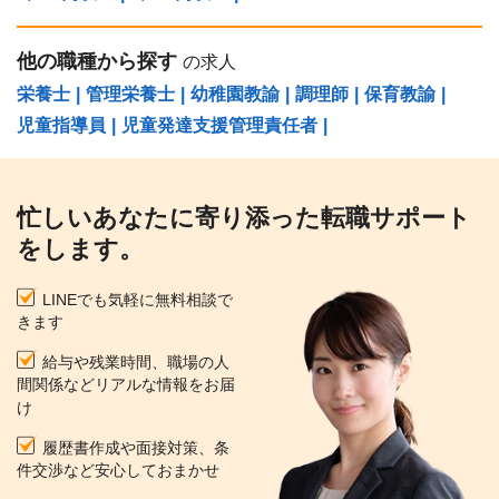
他の職種から探す
の求人
栄養士
|
管理栄養士
|
幼稚園教諭
|
調理師
|
保育教諭
|
児童指導員
|
児童発達支援管理責任者
|
忙しいあなたに寄り添った転職サポート
をします。
LINEでも気軽に無料相談で
きます
給与や残業時間、職場の人
間関係などリアルな情報をお届
け
履歴書作成や面接対策、条
件交渉など安心しておまかせ