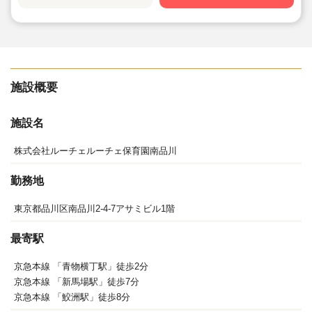
家を招いての生演奏など、当園ならではの機会も設けて
います。
施設概要
施設名
株式会社ルーチェルーチェ保育園南品川
勤務地
東京都品川区南品川2-4-7アサミビル1階
最寄駅
京急本線 「青物横丁駅」徒歩2分
京急本線 「新馬場駅」徒歩7分
京急本線 「鮫洲駅」徒歩8分