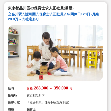
東京都品川区の保育士求人正社員(常勤)
立会川駅☆認可園☆保育士☆正社員☆年間休日123日♪月給
28.8万～☆社宅あり
288,000
350,000
給与
月給
～
円
勤務地
東京都品川区
最寄り駅
「立会川駅」徒歩8分(京急本線)
職種
保育士