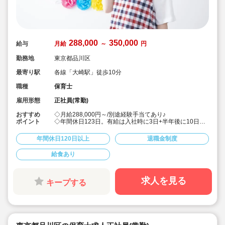
288,000
350,000
給与
月給
～
円
勤務地
東京都品川区
最寄り駅
各線「大崎駅」徒歩10分
職種
保育士
雇用形態
正社員(常勤)
おすすめ
◇月給288,000円～/別途経験手当てあり♪
ポイント
◇年間休日123日。有給は入社時に3日+半年後に10日付
与！特別休暇も年5日でプライベート充実☆
◇借り上げ社宅制度あり！(敷金礼金なし)
年間休日120日以上
退職金制度
◇介護休暇・産前産後休暇・育児休暇の取得率100％！
復帰率も83％♪
給食あり
◇男性保育士も数多く活躍中の法人です！
◇主体性をはぐくむコーナー保育などを取り入れた、こ
どもたち一人ひとりに寄り添う保育を行っています。
◇各種研修を無理なく実施しているので、ブランクある
求人を見る
キープする
方や未経験の方も安心。主任や園長を目指す方のサポー
トも万全です♪