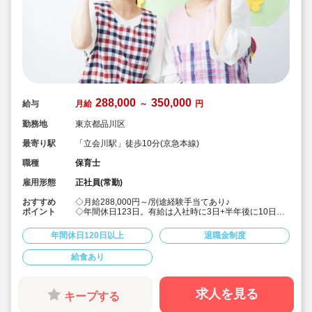
288,000
350,000
給与
月給
～
円
勤務地
東京都品川区
最寄り駅
「立会川駅」徒歩10分(京急本線)
職種
保育士
雇用形態
正社員(常勤)
おすすめ
◇月給288,000円～/別途経験手当てあり♪
ポイント
◇年間休日123日。有給は入社時に3日+半年後に10日付
与！特別休暇も年5日でプライベート充実☆
◇借り上げ社宅制度あり！(敷金礼金なし)
年間休日120日以上
退職金制度
◇介護休暇・産前産後休暇・育児休暇の取得率100％！
復帰率も83％♪
給食あり
◇男性保育士も数多く活躍中の法人です！
◇主体性をはぐくむコーナー保育などを取り入れた、こ
どもたち一人ひとりに寄り添う保育を行っています。
◇各種研修を無理なく実施しているので、ブランクある
求人を見る
キープする
方や未経験の方も安心。主任や園長を目指す方のサポー
トも万全です♪