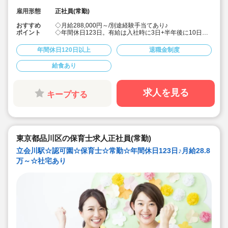
雇用形態
正社員(常勤)
おすすめ
◇月給288,000円～/別途経験手当てあり♪
ポイント
◇年間休日123日。有給は入社時に3日+半年後に10日付
与！特別休暇も年5日でプライベート充実☆
◇借り上げ社宅制度あり！(敷金礼金なし)
年間休日120日以上
退職金制度
◇介護休暇・産前産後休暇・育児休暇の取得率100％！
復帰率も83％♪
給食あり
◇男性保育士も数多く活躍中の法人です！
◇主体性をはぐくむコーナー保育などを取り入れた、こ
どもたち一人ひとりに寄り添う保育を行っています。
◇各種研修を無理なく実施しているので、ブランクある
求人を見る
キープする
方や未経験の方も安心。主任や園長を目指す方のサポー
トも万全です♪
東京都品川区の保育士求人正社員(常勤)
立会川駅☆認可園☆保育士☆常勤☆年間休日123日♪月給28.8
万～☆社宅あり