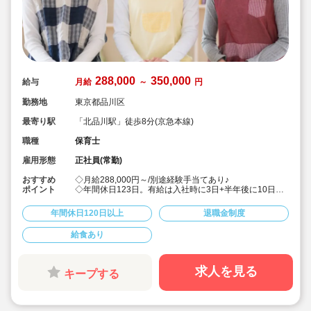
288,000
350,000
給与
月給
～
円
勤務地
東京都品川区
最寄り駅
「北品川駅」徒歩8分(京急本線)
職種
保育士
雇用形態
正社員(常勤)
おすすめ
◇月給288,000円～/別途経験手当てあり♪
ポイント
◇年間休日123日。有給は入社時に3日+半年後に10日付
与！特別休暇も年5日でプライベート充実☆
◇借り上げ社宅制度あり！(敷金礼金なし)
年間休日120日以上
退職金制度
◇介護休暇・産前産後休暇・育児休暇の取得率100％！
復帰率も83％♪
給食あり
◇男性保育士も数多く活躍中の法人です！
◇主体性をはぐくむコーナー保育などを取り入れた、こ
どもたち一人ひとりに寄り添う保育を行っています。
◇各種研修を無理なく実施しているので、ブランクある
求人を見る
キープする
方や未経験の方も安心。主任や園長を目指す方のサポー
トも万全です♪