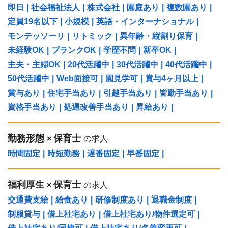
即日
|
社会福祉法人
|
株式会社
|
園庭あり
|
複数園あり
|
定員19名以下
|
小規模
|
英語・インターナショナル
|
モンテッソーリ
|
リトミック
|
異年齢・縦割り保育
|
未経験OK
|
ブランクOK
|
学歴不問
|
新卒OK
|
主夫・主婦OK
|
20代活躍中
|
30代活躍中
|
40代活躍中
|
50代活躍中
|
Web面接可
|
園見学可
|
賞与4ヶ月以上
|
賞与あり
|
住宅手当あり
|
引越手当あり
|
皆勤手当あり
|
資格手当あり
|
処遇改善手当あり
|
昇給あり
|
勤務形態
保育士
×
の求人
時間固定
|
時短勤務
|
遅番固定
|
早番固定
|
福利厚生
保育士
×
の求人
交通費支給
|
給食あり
|
研修制度あり
|
退職金制度
|
制服貸与
|
借上社宅あり
|
借上社宅あり/物件選定可
|