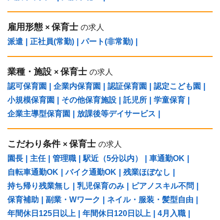
雇用形態
保育士
×
の求人
派遣
|
正社員(常勤)
|
パート(非常勤)
|
業種・施設
保育士
×
の求人
認可保育園
|
企業内保育園
|
認証保育園
|
認定こども園
|
小規模保育園
|
その他保育施設
|
託児所
|
学童保育
|
企業主導型保育園
|
放課後等デイサービス
|
こだわり条件
保育士
×
の求人
園長
|
主任
|
管理職
|
駅近（5分以内）
|
車通勤OK
|
自転車通勤OK
|
バイク通勤OK
|
残業ほぼなし
|
持ち帰り残業無し
|
乳児保育のみ
|
ピアノスキル不問
|
保育補助
|
副業・Wワーク
|
ネイル・服装・髪型自由
|
年間休日125日以上
|
年間休日120日以上
|
4月入職
|