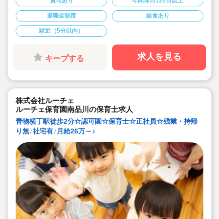
賞与あり
年間休日120日以上
★本物に触れることを大事にしながら、音楽・造形・食
育にも力を入れています！
退職金制度
給食あり
★可愛らしい園舎でクラスごとにゆったりと保育ができ
ます！
駅近（5分以内）
★即日応募可能です！
求人を見る
キープする
株式会社ルーチェ
ルーチェ保育園南品川の保育士求人
青物横丁駅徒歩2分☆認可園☆保育士☆正社員☆残業・持帰
り無♪社宅有♪月給26万～♪