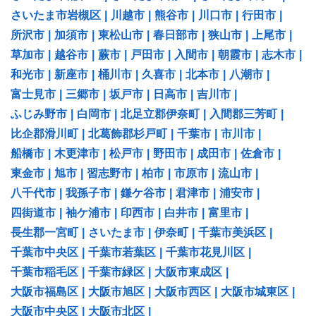
さいたま市岩槻区
|
川越市
|
熊谷市
|
川口市
|
行田市
|
所沢市
|
加須市
|
東松山市
|
春日部市
|
狭山市
|
上尾市
|
草加市
|
越谷市
|
蕨市
|
戸田市
|
入間市
|
朝霞市
|
志木市
|
和光市
|
新座市
|
桶川市
|
久喜市
|
北本市
|
八潮市
|
富士見市
|
三郷市
|
坂戸市
|
日高市
|
吉川市
|
ふじみ野市
|
白岡市
|
北足立郡伊奈町
|
入間郡三芳町
|
比企郡滑川町
|
北葛飾郡杉戸町
|
千葉市
|
市川市
|
船橋市
|
木更津市
|
松戸市
|
野田市
|
成田市
|
佐倉市
|
東金市
|
旭市
|
習志野市
|
柏市
|
市原市
|
流山市
|
八千代市
|
我孫子市
|
鎌ケ谷市
|
君津市
|
浦安市
|
四街道市
|
袖ケ浦市
|
印西市
|
白井市
|
富里市
|
長生郡一宮町
|
さいたま市
|
伊奈町
|
千葉市美浜区
|
千葉市中央区
|
千葉市若葉区
|
千葉市花見川区
|
千葉市稲毛区
|
千葉市緑区
|
大阪市東成区
|
大阪市福島区
|
大阪市旭区
|
大阪市西区
|
大阪市城東区
|
大阪市中央区
|
大阪市北区
|