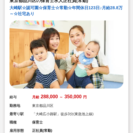
東京都品川区の保育士求人正社員(常勤)
大崎駅☆認可園☆保育士☆常勤☆年間休日123日♪月給28.8万
～☆社宅あり
288,000
350,000
給与
月給
～
円
勤務地
東京都品川区
最寄り駅
「大崎広小路駅」徒歩3分(東急池上線)
職種
保育士
雇用形態
正社員(常勤)