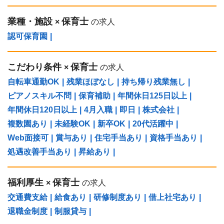
業種・施設
保育士
×
の求人
認可保育園
|
こだわり条件
保育士
×
の求人
自転車通勤OK
|
残業ほぼなし
|
持ち帰り残業無し
|
ピアノスキル不問
|
保育補助
|
年間休日125日以上
|
年間休日120日以上
|
4月入職
|
即日
|
株式会社
|
複数園あり
|
未経験OK
|
新卒OK
|
20代活躍中
|
Web面接可
|
賞与あり
|
住宅手当あり
|
資格手当あり
|
処遇改善手当あり
|
昇給あり
|
福利厚生
保育士
×
の求人
交通費支給
|
給食あり
|
研修制度あり
|
借上社宅あり
|
退職金制度
|
制服貸与
|