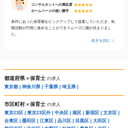
★
★
★
★
☆
コンサルタントへの満足度
★
★
★
★
☆
ホームページの使い勝手
条件にあった保育園をピックアップして提案していただき、転
職活動が円滑に進めることができスムーズに園が決まりまし
た。
続きを読む
都道府県
保育士
×
の求人
東京都
|
神奈川県
|
千葉県
|
埼玉県
|
市区町村
保育士
×
の求人
東京23区
|
東京23区外
|
中央区
|
港区
|
新宿区
|
文京区
|
台東区
|
墨田区
|
江東区
|
品川区
|
目黒区
|
大田区
|