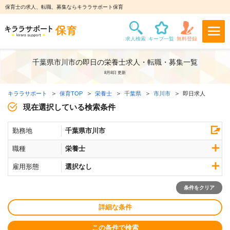
保育士の求人、転職、募集ならキララサポート保育
千葉県市川市の即日の栄養士求人・転職・募集一覧
8月8日 更新
キララサポート
保育TOP
栄養士
千葉県
市川市
即日求人
現在選択している検索条件
勤務地
千葉県市川市
職種
栄養士
雇用形態
選択なし
条件をクリア
詳細な条件
この条件で検索