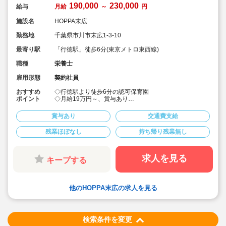
190,000
230,000
給与
月給
～
円
施設名
HOPPA末広
勤務地
千葉県市川市末広1-3-10
最寄り駅
「行徳駅」徒歩6分(東京メトロ東西線)
職種
栄養士
雇用形態
契約社員
おすすめ
◇行徳駅より徒歩6分の認可保育園
ポイント
◇月給19万円～、賞与あり
◇正社員登用制度あり
◇8:00～17:00の固定勤務でプライベート充実
賞与あり
交通費支給
◇調理業務全般に従事して頂きます
残業ほぼなし
持ち帰り残業無し
求人を見る
キープする
他のHOPPA末広の求人を見る
検索条件を変更