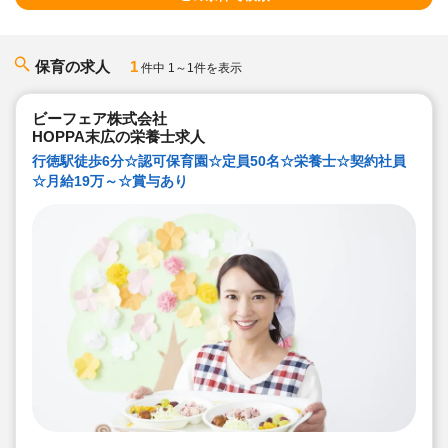
保育の求人
1
件中 1～1件を表示
ビーフェア株式会社
HOPPA末広の栄養士求人
行徳駅徒歩6分☆認可保育園☆定員50名☆栄養士☆契約社員
☆月給19万～☆賞与あり