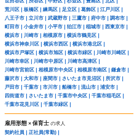
世田谷区
|
渋谷区
|
中野区
|
杉並区
|
豊島区
|
北区
|
荒川区
|
板橋区
|
練馬区
|
足立区
|
葛飾区
|
江戸川区
|
八王子市
|
立川市
|
武蔵野市
|
三鷹市
|
府中市
|
調布市
|
町田市
|
小金井市
|
小平市
|
狛江市
|
稲城市
|
西東京市
|
横浜市
|
川崎市
|
相模原市
|
横浜市鶴見区
|
横浜市神奈川区
|
横浜市西区
|
横浜市港北区
|
横浜市戸塚区
|
横浜市旭区
|
横浜市緑区
|
川崎市川崎区
|
川崎市幸区
|
川崎市中原区
|
川崎市高津区
|
川崎市宮前区
|
相模原市中央区
|
相模原市南区
|
鎌倉市
|
藤沢市
|
大和市
|
座間市
|
さいたま市見沼区
|
所沢市
|
戸田市
|
千葉市
|
市川市
|
船橋市
|
流山市
|
浦安市
|
四街道市
|
さいたま市
|
千葉市中央区
|
千葉市稲毛区
|
千葉市花見川区
|
千葉市緑区
|
雇用形態
保育士
×
の求人
契約社員
|
正社員(常勤)
|