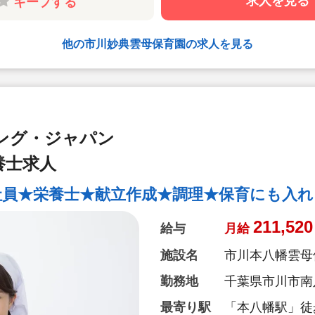
求人を見る
キープする
【オリジナルの
各園、毎月自由
(例)「世界の
他の市川妙典雲母保育園の求人を見る
土料理献立」な
り入れています
【クッキング保
月に1回程度、
ング・ジャパン
ちの食への興味
に食材の買い出
養士求人
【管理栄養士・
社員★栄養士★献立作成★調理★保育にも入れ
管理栄養士・栄
どもたちの様子
211,520
給与
月給
た食の面から成
施設名
市川本八幡雲母
３．保護者との
勤務地
千葉県市川市南八幡
毎日、お迎えの
の方との何気な
最寄り駅
「本八幡駅」徒