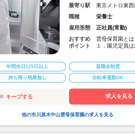
最寄り駅
東京メトロ東西
職種
栄養士
雇用形態
正社員(常勤)
おすすめ
雲母保育園とは
ポイント
１．園児定員は
アットホームな
成長を見守るこ
年間休日125日以上
退職金制度
２．食育へのこ
持ち帰り残業無し
自転車通勤OK
各園、管理栄養
独自の食育への
求人を見る
キープする
【オリジナルの
各園、毎月自由
(例)「世界の
他の市川原木中山雲母保育園の求人を見る
土料理献立」な
り入れています