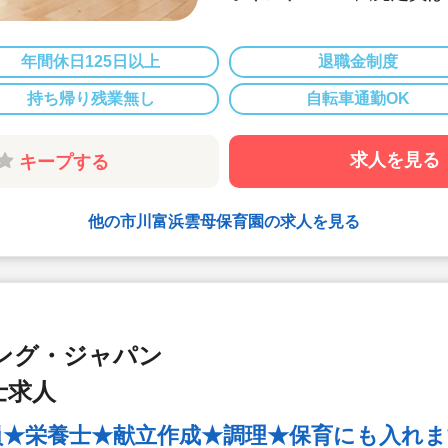
アットホームな
成長を見守るこ
年間休日125日以上
退職金制度
２．食育へのこ
持ち帰り残業無し
自転車通勤OK
各園、管理栄養
独自の食育への
求人を見る
キープする
【オリジナルの
各園、毎月自由
(例)「世界の
他の市川富浜雲母保育園の求人を見る
土料理献立」な
り入れています
【クッキング保
月に1回程度、
ング・ジャパン
ちの食への興味
に食材の買い出
士求人
【管理栄養士・
員★栄養士★献立作成★調理★保育にも入れま