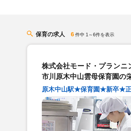
保育の求人
6
件中 1～6件を表示
株式会社モード・プランニ
市川原木中山雲母保育園の
原木中山駅★保育園★新卒★