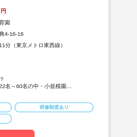
養士も交代で保育に入っています。子
を間近で見ることで、1人1人に合っ
円
長を支えています。
育園
『5分間対話』
-16-16
際に保護者の方とお話します。保護者
い会話、管理栄養士・栄養士としての
11分（東京メトロ東西線）
のプロとして、保育面や栄養面でのア
、信頼関係を培っていきます。
育園の売りは何と言っても
員みなさん』です！
？
22名～60名の中・小規模園
雰囲気の中で、子どもたちに寄り添い
とができます。
研修制度あり
だわりがすごい！
士・栄養士を複数名配置しています。
取り組みは以下です。