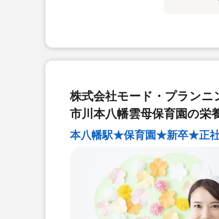
株式会社モード・プランニ
市川本八幡雲母保育園の栄
本八幡駅★保育園★新卒★正