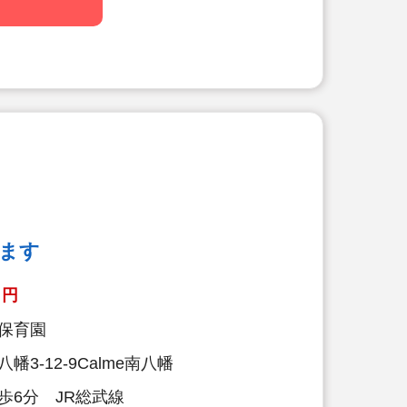
献立作成】
にテーマを決めて献立を作成。
料理を和風アレンジ給食」・「日本の郷
ど、地域の特性や子ども達の好みを取
。
育】
クッキング保育を取り入れ、子どもた
を引き出しています。子ども達と一緒
しに行くこともあります！
栄養士の日常的保育】
ます
養士も交代で保育に入っています。子
を間近で見ることで、1人1人に合っ
円
長を支えています。
保育園
『5分間対話』
3-12-9Calme南八幡
際に保護者の方とお話します。保護者
い会話、管理栄養士・栄養士としての
歩6分 JR総武線