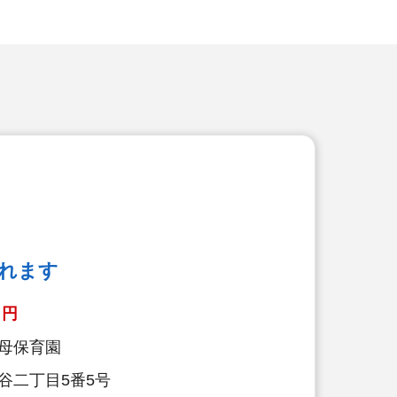
れます
円
母保育園
谷二丁目5番5号