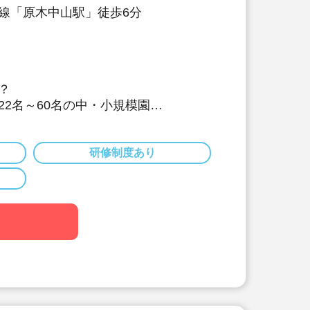
線「原木中山駅」徒歩6分
？
22名～60名の中・小規模園
雰囲気の中で、子どもたちに寄り添い
とができます。
研修制度あり
だわりがすごい！
士・栄養士を複数名配置しています。
取り組みは以下です。
献立作成】
にテーマを決めて献立を作成。
料理を和風アレンジ給食」・「日本の郷
ど、地域の特性や子ども達の好みを取
。