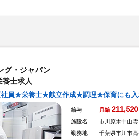
ング・ジャパン
栄養士求人
正社員★栄養士★献立作成★調理★保育にも入
211,520
給与
月給
施設名
市川原木中山雲
勤務地
千葉県市川市高