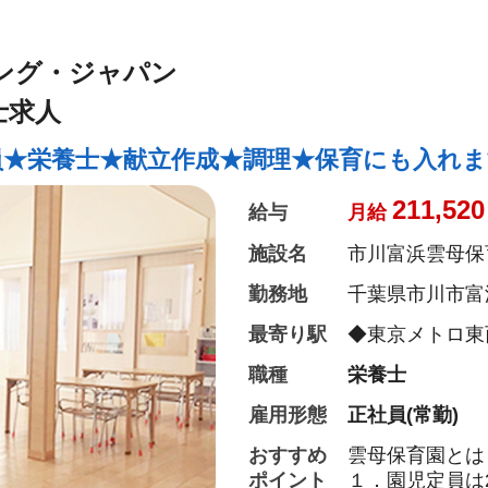
【クッキング保
月に1回程度、
ング・ジャパン
ちの食への興味
に食材の買い出
士求人
【管理栄養士・
員★栄養士★献立作成★調理★保育にも入れま
管理栄養士・栄
どもたちの様子
211,520
給与
月給
た食の面から成
施設名
市川富浜雲母保
３．保護者との
勤務地
千葉県市川市富浜
毎日、お迎えの
の方との何気な
最寄り駅
◆東京メトロ東
みならず、保育
職種
栄養士
ドバイスを行い
雇用形態
正社員(常勤)
そして、雲母保
『働いている職
おすすめ
雲母保育園とは
ポイント
１．園児定員は