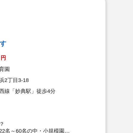
育】
クッキング保育を取り入れ、子どもた
を引き出しています。子ども達と一緒
しに行くこともあります！
栄養士の日常的保育】
す
養士も交代で保育に入っています。子
を間近で見ることで、1人1人に合っ
円
長を支えています。
育園
『5分間対話』
2丁目3-18
際に保護者の方とお話します。保護者
い会話、管理栄養士・栄養士としての
西線「妙典駅」徒歩4分
のプロとして、保育面や栄養面でのア
、信頼関係を培っていきます。
育園の売りは何と言っても
員みなさん』です！
？
22名～60名の中・小規模園