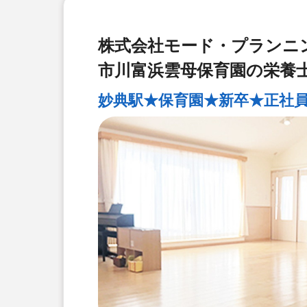
株式会社モード・プランニ
市川富浜雲母保育園の栄養
妙典駅★保育園★新卒★正社