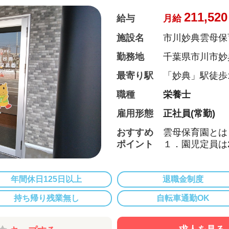
管理栄養士・栄
どもたちの様子
211,520
給与
月給
た食の面から成
施設名
市川妙典雲母保
３．保護者との
勤務地
千葉県市川市妙典4
毎日、お迎えの
の方との何気な
最寄り駅
「妙典」駅徒歩
みならず、保育
職種
栄養士
ドバイスを行い
雇用形態
正社員(常勤)
そして、雲母保
『働いている職
おすすめ
雲母保育園とは
ポイント
１．園児定員は
アットホームな
成長を見守るこ
年間休日125日以上
退職金制度
２．食育へのこ
持ち帰り残業無し
自転車通勤OK
各園、管理栄養
独自の食育への