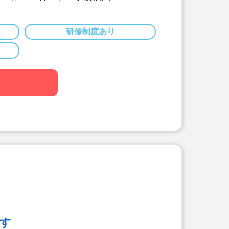
雰囲気の中で、子どもたちに寄り添い
とができます。
研修制度あり
だわりがすごい！
士・栄養士を複数名配置しています。
取り組みは以下です。
献立作成】
にテーマを決めて献立を作成。
料理を和風アレンジ給食」・「日本の郷
ど、地域の特性や子ども達の好みを取
。
育】
クッキング保育を取り入れ、子どもた
を引き出しています。子ども達と一緒
しに行くこともあります！
栄養士の日常的保育】
す