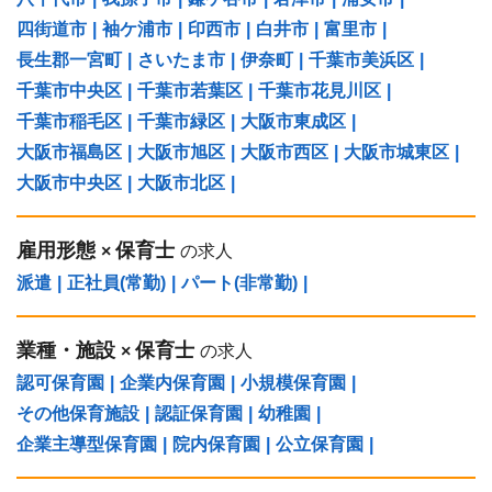
四街道市
|
袖ケ浦市
|
印西市
|
白井市
|
富里市
|
長生郡一宮町
|
さいたま市
|
伊奈町
|
千葉市美浜区
|
千葉市中央区
|
千葉市若葉区
|
千葉市花見川区
|
千葉市稲毛区
|
千葉市緑区
|
大阪市東成区
|
大阪市福島区
|
大阪市旭区
|
大阪市西区
|
大阪市城東区
|
大阪市中央区
|
大阪市北区
|
雇用形態
保育士
×
の求人
派遣
|
正社員(常勤)
|
パート(非常勤)
|
業種・施設
保育士
×
の求人
認可保育園
|
企業内保育園
|
小規模保育園
|
その他保育施設
|
認証保育園
|
幼稚園
|
企業主導型保育園
|
院内保育園
|
公立保育園
|