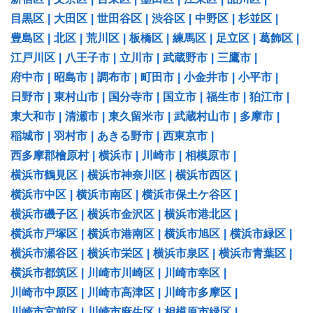
目黒区
|
大田区
|
世田谷区
|
渋谷区
|
中野区
|
杉並区
|
豊島区
|
北区
|
荒川区
|
板橋区
|
練馬区
|
足立区
|
葛飾区
|
江戸川区
|
八王子市
|
立川市
|
武蔵野市
|
三鷹市
|
府中市
|
昭島市
|
調布市
|
町田市
|
小金井市
|
小平市
|
日野市
|
東村山市
|
国分寺市
|
国立市
|
福生市
|
狛江市
|
東大和市
|
清瀬市
|
東久留米市
|
武蔵村山市
|
多摩市
|
稲城市
|
羽村市
|
あきる野市
|
西東京市
|
西多摩郡檜原村
|
横浜市
|
川崎市
|
相模原市
|
横浜市鶴見区
|
横浜市神奈川区
|
横浜市西区
|
横浜市中区
|
横浜市南区
|
横浜市保土ケ谷区
|
横浜市磯子区
|
横浜市金沢区
|
横浜市港北区
|
横浜市戸塚区
|
横浜市港南区
|
横浜市旭区
|
横浜市緑区
|
横浜市瀬谷区
|
横浜市栄区
|
横浜市泉区
|
横浜市青葉区
|
横浜市都筑区
|
川崎市川崎区
|
川崎市幸区
|
川崎市中原区
|
川崎市高津区
|
川崎市多摩区
|
川崎市宮前区
|
川崎市麻生区
|
相模原市緑区
|