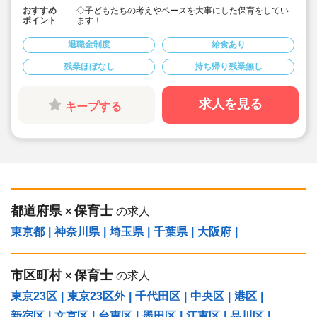
おすすめ
◇子どもたちの考えやペースを大事にした保育をしてい
ポイント
ます！
◇保育園を家庭・地域にもひらけた第ニの「home」とし
て考えています
退職金制度
給食あり
◇月給25.4万円以上！賞与3.5ヶ月！年度末一時金支給あ
り♪
残業ほぼなし
持ち帰り残業無し
◇安定した大手社会福祉法人のお仕事です♪
◇持ち帰りなし。残業もほとんどありませんが、残業し
た場合は別途残業代支給あります
◇職員配置も多く、お休みが取りやすいです
求人を見る
キープする
◇産休育休は100％取得できます。介護休暇も取得可
能。
◇宿舎借り上げ制度利用可能です（家族同居可能）
◇退職金制度も勤続1年以上で支給されるなど安心して勤
務頂けます
◇積立金・退職共済など、生活を大切に過ごすことがで
きる労働環境です
◇スタッフが自然とお互いに助け合える風土の当法人。
研修で教えるだけでなく、先輩スタッフが丁寧にフォロ
ーします
都道府県
保育士
◇風通し良く業務に不安を感じるという方もご安心くだ
×
の求人
さい”
東京都
|
神奈川県
|
埼玉県
|
千葉県
|
大阪府
|
市区町村
保育士
×
の求人
東京23区
|
東京23区外
|
千代田区
|
中央区
|
港区
|
新宿区
|
文京区
|
台東区
|
墨田区
|
江東区
|
品川区
|