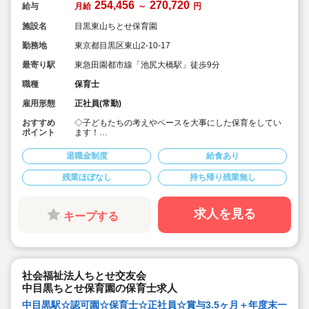
254,456
270,720
給与
月給
～
円
施設名
目黒東山ちとせ保育園
勤務地
東京都目黒区東山2-10-17
最寄り駅
東急田園都市線「池尻大橋駅」徒歩9分
職種
保育士
雇用形態
正社員(常勤)
おすすめ
◇子どもたちの考えやペースを大事にした保育をしてい
ポイント
ます！
◇保育園を家庭・地域にもひらけた第ニの「home」とし
て考えています
退職金制度
給食あり
◇月給25.4万円以上！賞与3.5ヶ月！年度末一時金支給あ
り♪
残業ほぼなし
持ち帰り残業無し
◇安定した大手社会福祉法人のお仕事です♪
◇持ち帰りなし。残業もほとんどありませんが、残業し
た場合は別途残業代支給あります
◇職員配置も多く、お休みが取りやすいです
求人を見る
キープする
◇産休育休は100％取得できます。介護休暇も取得可
能。
◇宿舎借り上げ制度利用可能です（家族同居可能）
◇退職金制度も勤続1年以上で支給されるなど安心して勤
務頂けます
◇積立金・退職共済など、生活を大切に過ごすことがで
社会福祉法人ちとせ交友会
きる労働環境です
中目黒ちとせ保育園の保育士求人
◇スタッフが自然とお互いに助け合える風土の当法人。
研修で教えるだけでなく、先輩スタッフが丁寧にフォロ
中目黒駅☆認可園☆保育士☆正社員☆賞与3.5ヶ月＋年度末一
ーします