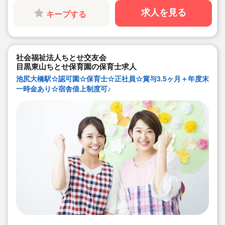
た場合は別途残業代支給あります
◇職員配置も多く、お休みが取りやすいです
求人を見る
キープする
◇産休育休は100％取得できます。介護休暇も取得可
能。
◇宿舎借り上げ制度利用可能です（家族同居可能）
◇退職金制度も勤続1年以上で支給されるなど安心して勤
務頂けます
◇積立金・退職共済など、生活を大切に過ごすことがで
社会福祉法人ちとせ交友会
きる労働環境です
目黒東山ちとせ保育園の保育士求人
◇スタッフが自然とお互いに助け合える風土の当法人。
研修で教えるだけでなく、先輩スタッフが丁寧にフォロ
池尻大橋駅☆認可園☆保育士☆正社員☆賞与3.5ヶ月＋年度末
ーします
◇風通し良く業務に不安を感じるという方もご安心くだ
一時金あり☆宿舎借上制度可♪
さい”