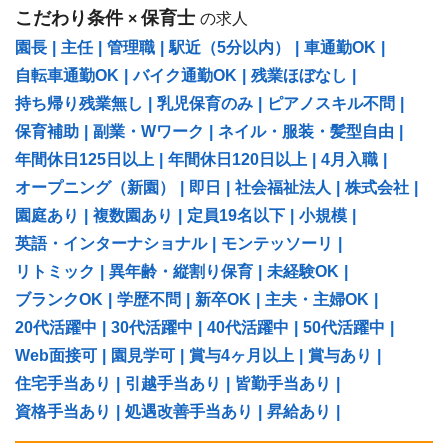
こだわり条件
保育士
×
の求人
園長
|
主任
|
管理職
|
駅近（5分以内）
|
車通勤OK
|
自転車通勤OK
|
バイク通勤OK
|
残業ほぼなし
|
持ち帰り残業無し
|
乳児保育のみ
|
ピアノスキル不問
|
保育補助
|
副業・Wワーク
|
ネイル・服装・髪型自由
|
年間休日125日以上
|
年間休日120日以上
|
4月入職
|
オープニング（新園）
|
即日
|
社会福祉法人
|
株式会社
|
園庭あり
|
複数園あり
|
定員19名以下
|
小規模
|
英語・インターナショナル
|
モンテッソーリ
|
リトミック
|
異年齢・縦割り保育
|
未経験OK
|
ブランクOK
|
学歴不問
|
新卒OK
|
主夫・主婦OK
|
20代活躍中
|
30代活躍中
|
40代活躍中
|
50代活躍中
|
Web面接可
|
園見学可
|
賞与4ヶ月以上
|
賞与あり
|
住宅手当あり
|
引越手当あり
|
皆勤手当あり
|
資格手当あり
|
処遇改善手当あり
|
昇給あり
|