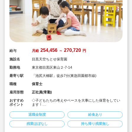
254,456
270,720
給与
月給
～
円
施設名
目黒天空ちとせ保育園
勤務地
東京都目黒区東山２-7-14
最寄り駅
「池尻大橋駅」徒歩7分(東急田園都市線)
職種
保育士
雇用形態
正社員(常勤)
おすすめ
◇子どもたちの考えやペースを大事にした保育をしてい
ポイント
ます！
◇保育園を家庭・地域にもひらけた第ニの「home」とし
て考えています
退職金制度
給食あり
◇月給25.4万円以上！賞与3.5ヶ月！年度末一時金支給あ
り♪
残業ほぼなし
持ち帰り残業無し
◇安定した大手社会福祉法人のお仕事です♪
◇持ち帰りなし。残業もほとんどありませんが、残業し