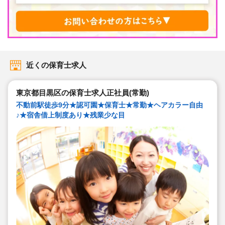
近くの保育士求人
東京都目黒区の保育士求人正社員(常勤)
不動前駅徒歩9分★認可園★保育士★常勤★ヘアカラー自由
♪★宿舎借上制度あり★残業少な目