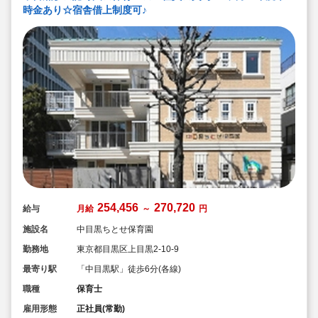
◇風通し良く業務に不安を感じるという方もご安心くだ
時金あり☆宿舎借上制度可♪
さい”
254,456
270,720
給与
月給
～
円
施設名
中目黒ちとせ保育園
勤務地
東京都目黒区上目黒2-10-9
最寄り駅
「中目黒駅」徒歩6分(各線)
職種
保育士
雇用形態
正社員(常勤)