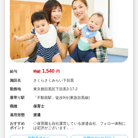
1,540
給与
時給
円
施設名
さくらさくみらい下目黒
勤務地
東京都目黒区下目黒3-17-2
最寄り駅
「不動前駅」徒歩9分(東急目黒線)
職種
保育士
雇用形態
派遣
おすすめ
◇保育園も自社運営している派遣会社、フォロー体制に
ポイント
は定評がございます。
◇時給1,540円♪皆勤手当あり♪
◇不動前駅より徒歩9分！