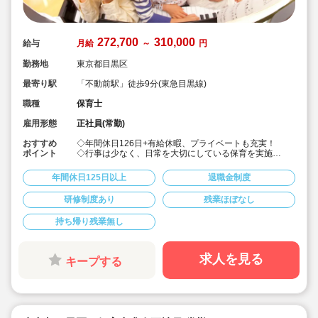
272,700
310,000
給与
月給
～
円
勤務地
東京都目黒区
最寄り駅
「不動前駅」徒歩9分(東急目黒線)
職種
保育士
雇用形態
正社員(常勤)
おすすめ
◇年間休日126日+有給休暇、プライベートも充実！
ポイント
◇行事は少なく、日常を大切にしている保育を実施
◇「子ども主体」「あわてず個性を伸ばす」保育を大切
にしています。
年間休日125日以上
退職金制度
◇産休・育休からの復帰（男性の育休実績あり）、時短
勤務実績多数で働きやすい職場です
研修制度あり
残業ほぼなし
◇ヘアカラーは自由。髪色の制限なし。
◇20代で経験少ない方もノビノビ働きやすい環境
持ち帰り残業無し
◇書き物のICT化も進めており持ち帰り業務/残業ほぼな
し。
◇残業した場合の代は1分単位で支給されます
◇子どもが自分の意志や感情を尊重され、自分で選択し
求人を見る
キープする
ていくことをあたたかく見守り、子どもが主体の保育を
実践
◇無垢の木を使った園舎。優しくぬくもりのあるおうち
のような保育園
◇職員も大切という法人の想いがある。質の高い保育に
は、職員にゆとりが必要という考えから行事は無理なく