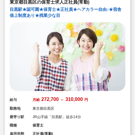
東京都目黒区の保育士求人正社員(常勤)
できる範囲で実施
◇在籍年数や保育経験に合わせた段階的な研修を年間総
目黒駅★認可園★保育士★正社員★ヘアカラー自由♪★宿舎
計110回以上実施。研修も参加しやすい職場環境です
借上制度あり★残業少な目
272,700
310,000
給与
月給
～
円
勤務地
東京都目黒区
最寄り駅
JR山手線「目黒駅」徒歩14分
職種
保育士
雇用形態
正社員(常勤)