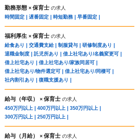
勤務形態
保育士
×
の求人
時間固定
|
遅番固定
|
時短勤務
|
早番固定
|
福利厚生
保育士
×
の求人
給食あり
|
交通費支給
|
制服貸与
|
研修制度あり
|
退職金制度
|
託児所あり
|
借上社宅あり/名義変更可
|
借上社宅あり
|
借上社宅あり/家族同居可
|
借上社宅あり/物件選定可
|
借上社宅あり/同棲可
|
社内割引あり
|
復職支援あり
|
給与（年収）
保育士
×
の求人
450万円以上
|
400万円以上
|
350万円以上
|
300万円以上
|
250万円以上
|
給与（⽉給）
保育士
×
の求人