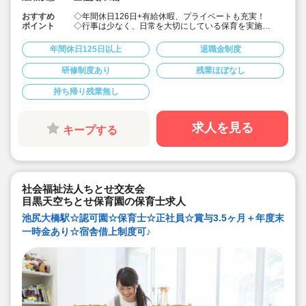
おすすめ
◇年間休日126日+有給休暇、プライベートも充実！
ポイント
◇行事は少なく、日常を大切にしている保育を実施
◇「子ども主体」「あわてず個性を伸ばす」保育を大切
にしています。
年間休日125日以上
退職金制度
◇産休・育休からの復帰（男性の育休実績あり）、時短
勤務実績多数で働きやすい職場です
研修制度あり
残業ほぼなし
◇ヘアカラーは自由。髪色の制限なし。
◇20代で経験少ない方もノビノビ働きやすい環境
持ち帰り残業無し
◇書き物のICT化も進めており持ち帰り業務/残業ほぼな
し。
◇残業した場合の代は1分単位で支給されます
◇子どもが自分の意志や感情を尊重され、自分で選択し
求人を見る
キープする
ていくことをあたたかく見守り、子どもが主体の保育を
実践
◇無垢の木を使った園舎。優しくぬくもりのあるおうち
のような保育園
◇職員も大切という法人の想いがある。質の高い保育に
は、職員にゆとりが必要という考えから行事は無理なく
社会福祉法人ちとせ交友会
できる範囲で実施
◇在籍年数や保育経験に合わせた段階的な研修を年間総
目黒天空ちとせ保育園の保育士求人
計110回以上実施。研修も参加しやすい職場環境です
池尻大橋駅☆認可園☆保育士☆正社員☆賞与3.5ヶ月＋年度末
一時金あり☆宿舎借上制度可♪