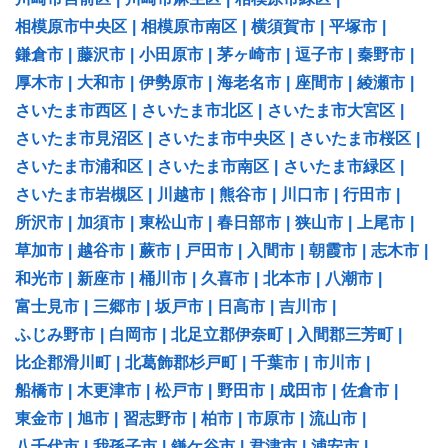
相模原市中央区
|
相模原市南区
|
横須賀市
|
平塚市
|
鎌倉市
|
藤沢市
|
小田原市
|
茅ヶ崎市
|
逗子市
|
秦野市
|
厚木市
|
大和市
|
伊勢原市
|
海老名市
|
座間市
|
綾瀬市
|
さいたま市西区
|
さいたま市北区
|
さいたま市大宮区
|
さいたま市見沼区
|
さいたま市中央区
|
さいたま市桜区
|
さいたま市浦和区
|
さいたま市南区
|
さいたま市緑区
|
さいたま市岩槻区
|
川越市
|
熊谷市
|
川口市
|
行田市
|
所沢市
|
加須市
|
東松山市
|
春日部市
|
狭山市
|
上尾市
|
草加市
|
越谷市
|
蕨市
|
戸田市
|
入間市
|
朝霞市
|
志木市
|
和光市
|
新座市
|
桶川市
|
久喜市
|
北本市
|
八潮市
|
富士見市
|
三郷市
|
坂戸市
|
日高市
|
吉川市
|
ふじみ野市
|
白岡市
|
北足立郡伊奈町
|
入間郡三芳町
|
比企郡滑川町
|
北葛飾郡杉戸町
|
千葉市
|
市川市
|
船橋市
|
木更津市
|
松戸市
|
野田市
|
成田市
|
佐倉市
|
東金市
|
旭市
|
習志野市
|
柏市
|
市原市
|
流山市
|
八千代市
|
我孫子市
|
鎌ケ谷市
|
君津市
|
浦安市
|