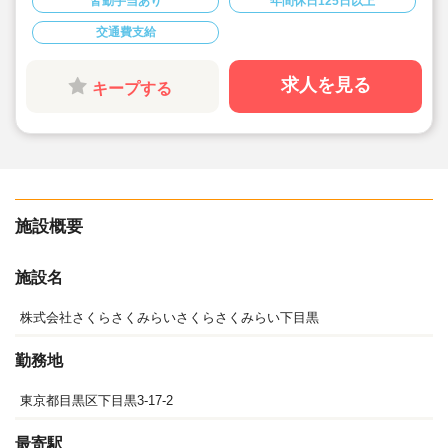
皆勤手当あり
年間休日125日以上
◇「子ども主体」「あわてず個性を伸ばす」保育を大切
にしています！
交通費支給
◇無垢の木をふんだんに使った温もりのある園です。
◇大人の指示で子どもたちを動かすのではなく、おうち
のようにのびのびと過ごせる場所で優しく見守り、気持
ちを受けとめながら心を育んでいく保育です！
求人を見る
キープする
◇子供一人ひとりと向き合った保育を行いたい方にオス
スメ！
施設概要
施設名
株式会社さくらさくみらいさくらさくみらい下目黒
勤務地
東京都目黒区下目黒3-17-2
最寄駅