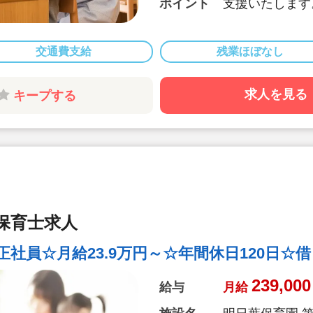
ポイント
支援いたします
■時給1,650
■時間固定勤務
■土日祝日休み
交通費支給
残業ほぼなし
■気になる保育
いただき、担当
求人を見る
キープする
保育士求人
社員☆月給23.9万円～☆年間休日120日☆
239,000
給与
月給