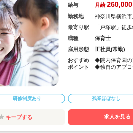
260,000
給与
月給
勤務地
神奈川県横浜市
最寄り駅
「戸塚駅」徒歩
職種
保育士
雇用形態
正社員(常勤)
おすすめ
◆院内保育園の
ポイント
◆独自のアプロ
心を最大限尊重
む保育を行って
能力を育んでお
◆現在お預かり
研修制度あり
残業ほぼなし
事が可能です♪
◆福利厚生も充
求人を見る
キープする