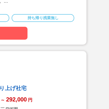
。
円のお仕事です。
で就業可能な職場です。
で大丈夫な職場です。
持ち帰り残業無し
園の求人でしたらまずはお問い合わせ
営業に条件ご相談ください。
借り上げ社宅
292,000
～
円