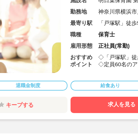
施設名
明日葉保育園 
勤務地
神奈川県横浜市
最寄り駅
「戸塚駅」徒歩
職種
保育士
雇用形態
正社員(常勤)
おすすめ
◇「戸塚駅」徒
ポイント
◇定員60名の
◇月給239,00
◇週休2日制・
ス良好
退職金制度
給食あり
◇借り上げ社宅
敷金・礼金・仲
求人を見る
キープする
です！(上限あり
◇上京の場合は
◇産休・育休後
ートと両立して
◇誕生日お祝い