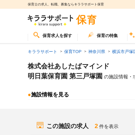
保育士の求人、転職、募集ならキララサポート保育
保育求人を探す
保育の特集
キララサポート
保育TOP
神奈川県
横浜市戸塚
株式会社あしたばマインド
明日葉保育園 第三戸塚園
の施設情報・
●
施設情報を見る
この施設の求人
2
件を表示