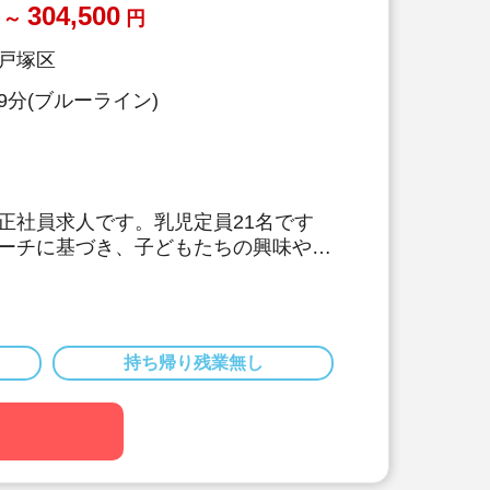
304,500
～
円
戸塚区
9分(ブルーライン)
正社員求人です。乳児定員21名です
ーチに基づき、子どもたちの興味や関
し、自ら学び・考え・行動する力を育
おり、遊びや生活の中で自然に非認知
ります。
は1桁台で、じっくり子供達と関わる
持ち帰り残業無し
実しております♪