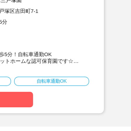
第三戸塚園
戸塚区吉田町7-1
5分
歩5分！自転車通勤OK
アットホームな認可保育園です☆
0～292,000円/賞与年2回！昇給もあり♪
年間休日120日でワークライフバラン
自転車通勤OK
制度あり。自己負担1万円で利用可！
介手数料・更新料まで法人負担と厚遇
)
引っ越し手当てとして10万円補助☆
の復帰率がほぼ100%♪家庭やプライベ
働きやすい環境です。育児支援あり！
品・勤続お祝い品など福利厚生充実！