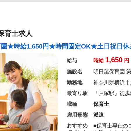
保育士求人
★時給1,650円★時間固定OK★土日祝日休
1,650
給与
時給
円
施設名
明日葉保育園 
勤務地
神奈川県横浜市
最寄り駅
「戸塚駅」徒歩
職種
保育士
雇用形態
派遣
おすすめ
■保育士専任の