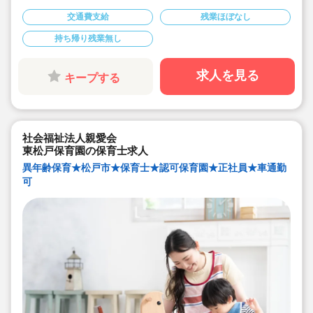
◆毎週1〜２回外国人保育補助者によるイングリッシュタ
イムを設けております。
交通費支給
残業ほぼなし
◆土日祝休み♪
◆月～金のフルタイム可能な方歓迎！
持ち帰り残業無し
求人を見る
キープする
社会福祉法人親愛会
東松戸保育園の保育士求人
異年齢保育★松戸市★保育士★認可保育園★正社員★車通勤
可