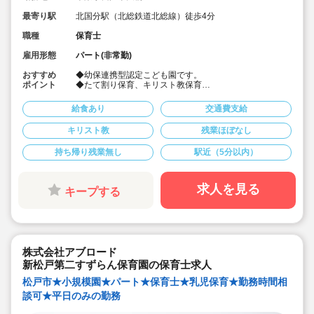
最寄り駅
北国分駅（北総鉄道北総線）徒歩4分
職種
保育士
雇用形態
パート(非常勤)
おすすめ
◆幼保連携型認定こども園です。
ポイント
◆たて割り保育、キリスト教保育
◆木のぬくもりに囲まれた園舎
◆パート募集
給食あり
交通費支給
◆時給1,200円～
◆週3日～相談
キリスト教
残業ほぼなし
◆幅広い年齢の方が楽しく働いています。
持ち帰り残業無し
駅近（5分以内）
求人を見る
キープする
株式会社アブロード
新松戸第二すずらん保育園の保育士求人
松戸市★小規模園★パート★保育士★乳児保育★勤務時間相
談可★平日のみの勤務