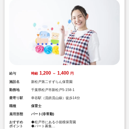
1,200
1,400
給与
時給
～
円
施設名
新松戸第二すずらん保育園
勤務地
千葉県松戸市新松戸5-158-1
最寄り駅
幸谷駅（流鉄流山線）徒歩14分
職種
保育士
雇用形態
パート(非常勤)
おすすめ
◆松戸市にある小規模保育園
ポイント
◆パート募集