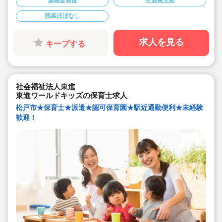
退職金制度
交通費支給
★未経験でも先輩たちが優しく指導してくれるので安心
して働けます♪
残業ほぼなし
★2025年新卒向け♪
求人を見る
キープする
社会福祉法人東進
東進ワールドキッズの保育士求人
松戸市★保育士★派遣★認可保育園★駅近通勤便利★未経験
歓迎！