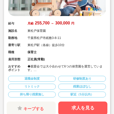
255,700
300,000
給与
月給
～
円
施設名
東松戸保育園
勤務地
千葉県松戸市紙敷3-8-11
最寄り駅
東松戸駅（各線）徒歩10分
職種
保育士
雇用形態
正社員(常勤)
おすすめ
◆親愛会では大小合わせて6つの保育園を運営していま
ポイント
す。
◆親愛会の保育園では「ひとりひとりを大切に」の保育
理念のもと、0、1、2歳児では担当制保育を取り入れて
退職金制度
研修制度あり
います。
◆3、4、5歳児は異年齢を行っています。
リトミック
残業ほぼなし
◆ノンコンタクトタイム導入
◆車通勤可
持ち帰り残業無し
駅近（5分以内）
◆行政の借上社宅制度（最長5年）に加え、終了後も法人
独自の住宅支援制度を継続
求人を見る
キープする