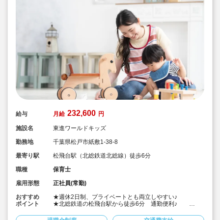
232,600
給与
月給
円
施設名
東進ワールドキッズ
勤務地
千葉県松戸市紙敷1-38-8
最寄り駅
松飛台駅（北総鉄道北総線）徒歩6分
職種
保育士
雇用形態
正社員(常勤)
おすすめ
★週休2日制、プライベートとも両立しやすい♪
ポイント
★北総鉄道の松飛台駅から徒歩6分 通勤便利♪
★さまざまな体験を通して主体性を育てる保育を心がけ
ています♪