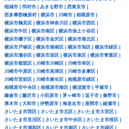
稲城市
|
羽村市
|
あきる野市
|
西東京市
|
西多摩郡檜原村
|
横浜市
|
川崎市
|
相模原市
|
横浜市鶴見区
|
横浜市神奈川区
|
横浜市西区
|
横浜市中区
|
横浜市南区
|
横浜市保土ケ谷区
|
横浜市磯子区
|
横浜市金沢区
|
横浜市港北区
|
横浜市戸塚区
|
横浜市港南区
|
横浜市旭区
|
横浜市緑区
|
横浜市瀬谷区
|
横浜市栄区
|
横浜市泉区
|
横浜市青葉区
|
横浜市都筑区
|
川崎市川崎区
|
川崎市幸区
|
川崎市中原区
|
川崎市高津区
|
川崎市多摩区
|
川崎市宮前区
|
川崎市麻生区
|
相模原市緑区
|
相模原市中央区
|
相模原市南区
|
横須賀市
|
平塚市
|
鎌倉市
|
藤沢市
|
小田原市
|
茅ヶ崎市
|
逗子市
|
秦野市
|
厚木市
|
大和市
|
伊勢原市
|
海老名市
|
座間市
|
綾瀬市
|
さいたま市西区
|
さいたま市北区
|
さいたま市大宮区
|
さいたま市見沼区
|
さいたま市中央区
|
さいたま市桜区
|
さいたま市浦和区
|
さいたま市南区
|
さいたま市緑区
|