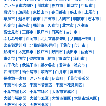
さいたま市岩槻区
|
川越市
|
熊谷市
|
川口市
|
行田市
|
所沢市
|
加須市
|
東松山市
|
春日部市
|
狭山市
|
上尾市
|
草加市
|
越谷市
|
蕨市
|
戸田市
|
入間市
|
朝霞市
|
志木市
|
和光市
|
新座市
|
桶川市
|
久喜市
|
北本市
|
八潮市
|
富士見市
|
三郷市
|
坂戸市
|
日高市
|
吉川市
|
ふじみ野市
|
白岡市
|
北足立郡伊奈町
|
入間郡三芳町
|
比企郡滑川町
|
北葛飾郡杉戸町
|
千葉市
|
市川市
|
船橋市
|
木更津市
|
松戸市
|
野田市
|
成田市
|
佐倉市
|
東金市
|
旭市
|
習志野市
|
柏市
|
市原市
|
流山市
|
八千代市
|
我孫子市
|
鎌ケ谷市
|
君津市
|
浦安市
|
四街道市
|
袖ケ浦市
|
印西市
|
白井市
|
富里市
|
長生郡一宮町
|
さいたま市
|
伊奈町
|
千葉市美浜区
|
千葉市中央区
|
千葉市若葉区
|
千葉市花見川区
|
千葉市稲毛区
|
千葉市緑区
|
大阪市東成区
|
大阪市福島区
|
大阪市旭区
|
大阪市西区
|
大阪市城東区
|
大阪市中央区
|
大阪市北区
|