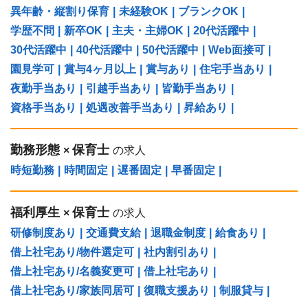
異年齢・縦割り保育
|
未経験OK
|
ブランクOK
|
学歴不問
|
新卒OK
|
主夫・主婦OK
|
20代活躍中
|
30代活躍中
|
40代活躍中
|
50代活躍中
|
Web面接可
|
園見学可
|
賞与4ヶ月以上
|
賞与あり
|
住宅手当あり
|
夜勤手当あり
|
引越手当あり
|
皆勤手当あり
|
資格手当あり
|
処遇改善手当あり
|
昇給あり
|
勤務形態
保育士
×
の求人
時短勤務
|
時間固定
|
遅番固定
|
早番固定
|
福利厚生
保育士
×
の求人
研修制度あり
|
交通費支給
|
退職金制度
|
給食あり
|
借上社宅あり/物件選定可
|
社内割引あり
|
借上社宅あり/名義変更可
|
借上社宅あり
|
借上社宅あり/家族同居可
|
復職支援あり
|
制服貸与
|