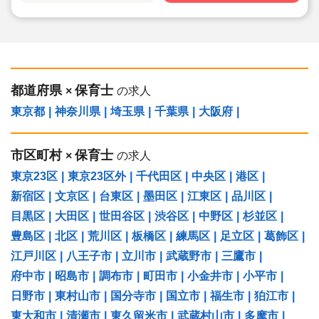
都道府県
保育士
×
の求人
東京都
|
神奈川県
|
埼玉県
|
千葉県
|
大阪府
|
市区町村
保育士
×
の求人
東京23区
|
東京23区外
|
千代田区
|
中央区
|
港区
|
新宿区
|
文京区
|
台東区
|
墨田区
|
江東区
|
品川区
|
目黒区
|
大田区
|
世田谷区
|
渋谷区
|
中野区
|
杉並区
|
豊島区
|
北区
|
荒川区
|
板橋区
|
練馬区
|
足立区
|
葛飾区
|
江戸川区
|
八王子市
|
立川市
|
武蔵野市
|
三鷹市
|
府中市
|
昭島市
|
調布市
|
町田市
|
小金井市
|
小平市
|
日野市
|
東村山市
|
国分寺市
|
国立市
|
福生市
|
狛江市
|
東大和市
|
清瀬市
|
東久留米市
|
武蔵村山市
|
多摩市
|