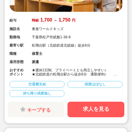
1,700
1,750
給与
時給
～
円
施設名
東進ワールドキッズ
勤務地
千葉県松戸市紙敷1-38-8
最寄り駅
松飛台駅（北総鉄道北総線）徒歩6分
職種
保育士
雇用形態
派遣
おすすめ
★週休2日制、プライベートとも両立しやすい♪
ポイント
★北総鉄道の松飛台駅から徒歩6分 通勤便利♪
★さまざまな体験を通して主体性を育てる保育を心がけ
ています♪
交通費支給
残業ほぼなし
★未経験でも先輩たちが優しく指導してくれるので安心
して働けます♪
持ち帰り残業無し
求人を見る
キープする