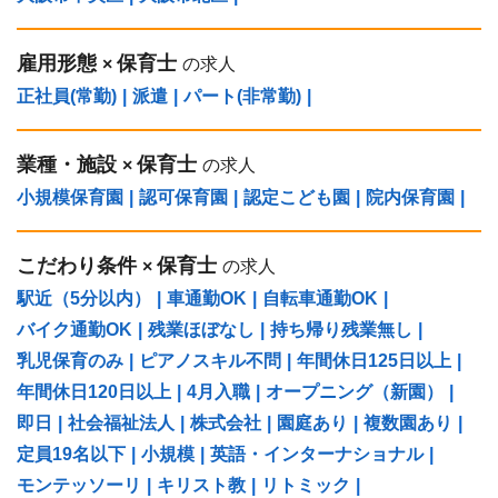
雇用形態
保育士
×
の求人
正社員(常勤)
|
派遣
|
パート(非常勤)
|
業種・施設
保育士
×
の求人
小規模保育園
|
認可保育園
|
認定こども園
|
院内保育園
|
こだわり条件
保育士
×
の求人
駅近（5分以内）
|
車通勤OK
|
自転車通勤OK
|
バイク通勤OK
|
残業ほぼなし
|
持ち帰り残業無し
|
乳児保育のみ
|
ピアノスキル不問
|
年間休日125日以上
|
年間休日120日以上
|
4月入職
|
オープニング（新園）
|
即日
|
社会福祉法人
|
株式会社
|
園庭あり
|
複数園あり
|
定員19名以下
|
小規模
|
英語・インターナショナル
|
モンテッソーリ
|
キリスト教
|
リトミック
|