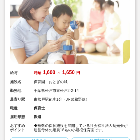
1,600
1,650
給与
時給
～
円
施設名
保育園 おとぎの城
勤務地
千葉県松戸市東松戸2-2-14
最寄り駅
東松戸駅徒歩1分（JR武蔵野線）
職種
保育士
雇用形態
派遣
おすすめ
◆複数の保育施設を展開している社会福祉法人菊光会が
ポイント
運営母体の定員18名の小規模保育園です。
◆時給1,600円～1,650円
◆多彩な年間行事を取り入れながら保育を展開していま