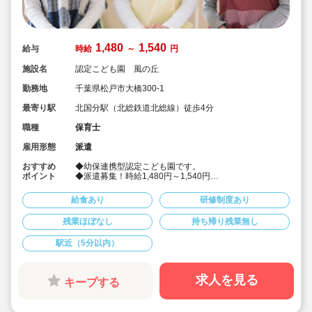
1,480
1,540
給与
時給
～
円
施設名
認定こども園 風の丘
勤務地
千葉県松戸市大橋300-1
最寄り駅
北国分駅（北総鉄道北総線）徒歩4分
職種
保育士
雇用形態
派遣
おすすめ
◆幼保連携型認定こども園です。
ポイント
◆派遣募集！時給1,480円～1,540円
◆たて割り保育、キリスト教保育
◆社会保険完備！
給食あり
研修制度あり
◆皆勤手当あり♪
◆保育教諭
残業ほぼなし
持ち帰り残業無し
駅近（5分以内）
求人を見る
キープする