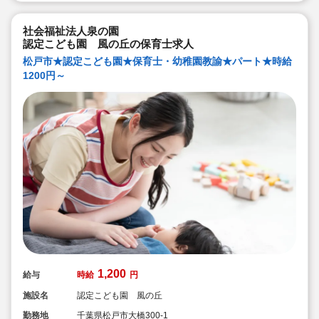
社会福祉法人泉の園
認定こども園 風の丘の保育士求人
松戸市★認定こども園★保育士・幼稚園教諭★パート★時給
1200円～
1,200
給与
時給
円
施設名
認定こども園 風の丘
勤務地
千葉県松戸市大橋300-1