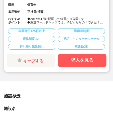
職種
保育士
雇用形態
正社員(常勤)
おすすめ
◆2016年4月に開園した綺麗な保育園です。
ポイント
◆東進ワールドキッズでは、子どもたちの「できた！」
という輝く瞬間を一緒に創り出す保育士を募集していま
す。
年間休日125日以上
退職金制度
◆週一回程度、英語(1歳児以上）と中国語（2歳児以上）
を外部のネイティブな先生と遊びを入れながら学びま
研修制度あり
英語・インターナショナル
す。
◆仕事を楽しく充実させるため、オン・オフに充実がで
持ち帰り残業無し
車通勤OK
きるような環境づくりに努めています。
◆ワークライフバランスを重視。計画的に休暇取得。職
員同士コミュニケーションを取りながらお互いをサポー
トしています。
求人を見る
キープする
◆一人ひとりの個性を大切にし、子ども達の主体性を大
切にしています（運動が好きな子、絵本が好きな子な
ど）
◆職員も一緒に成長できるようにサポート。働きやすさ
抜群です。
◆育休・産休の取得実績もありワークライフバランスを
大切にしています
◆複数保育施設を運営する法人で安定して長くご勤務い
ただけます
◆未経験でも先輩たちが優しく指導してくれるので安心
施設概要
して働けます
施設名