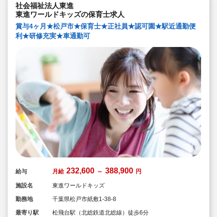
社会福祉法人東進
東進ワールドキッズの保育士求人
賞与4ヶ月★松戸市★保育士★正社員★認可園★駅近通勤便
利★研修充実★車通勤可
232,600
388,900
給与
月給
～
円
施設名
東進ワールドキッズ
勤務地
千葉県松戸市紙敷1-38-8
最寄り駅
松飛台駅（北総鉄道北総線）徒歩6分