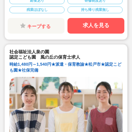
給食あり
研修制度あり
す。
◆三角の屋根が特徴的なかわいらしい建物♪
残業ほぼなし
持ち帰り残業無し
◆社会保険完備！
◆皆勤手当あり♪
求人を見る
キープする
社会福祉法人泉の園
認定こども園 風の丘の保育士求人
時給1,480円～1,540円★派遣・保育教諭★松戸市★認定こど
も園★社保完備