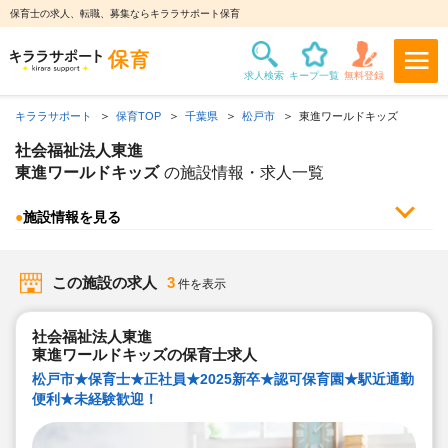
保育士の求人、転職、募集ならキララサポート保育
キララサポート
保育TOP
千葉県
松戸市
東進ワールドキッズ
社会福祉法人東進
東進ワールドキッズ
の施設情報・求人一覧
●
施設情報を見る
この施設の求人
3
件を表示
社会福祉法人東進
東進ワールドキッズの保育士求人
松戸市★保育士★正社員★2025新卒★認可保育園★駅近通勤
便利★未経験歓迎！