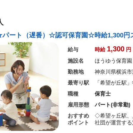
人
パート（遅番）☆認可保育園☆時給1,300円
1,300
給与
時給
円
施設名
ほうゆう保育園
勤務地
神奈川県横浜市瀬
最寄り駅
「希望が丘駅」
職種
保育士
雇用形態
パート(非常勤)
おすすめ
◇希望ヶ丘駅、
ポイント
社団が運営する
す！