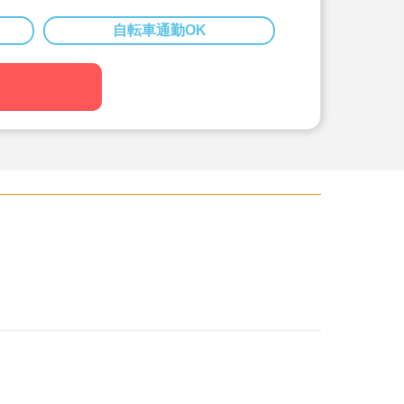
クでの通勤もOK！
の遅番対応が必須ですが、1日の実働は4
自転車通勤OK
時間勤務となります！
の土曜出勤が必須となりますが、週3
可能！選択肢があり、プライベートと
りやすい♪
環境です♪