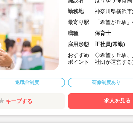
施設名
ほうゆう保育園
勤務地
神奈川県横浜市瀬
最寄り駅
「希望が丘駅」
職種
保育士
雇用形態
正社員(常勤)
おすすめ
◇希望ヶ丘駅、
ポイント
社団が運営する
す！
◇自転車、バイ
◇賞与実績4.0
退職金制度
研修制度あり
◇処遇改善手当
り）☆
求人を見る
キープする
◇年間休日12
取りやすい♪
◇緑に囲まれた