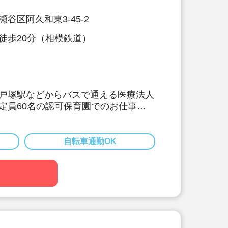
谷区阿久和東3-45-2
徒歩20分（相模鉄道）
戸塚駅などからバスで通える医療法人
定員60名の認可保育園でのお仕事で
クでの通勤もOK！
ヶ月☆
自転車通勤OK
などの各種手当の支給あり（規定あ
0日以上、プライベートとのバランスも
環境です♪