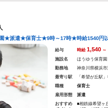
人
★派遣★保育士★9時～17時★時給1540円
1,540
給与
時給
～
施設名
ほうゆう保育園
勤務地
神奈川県横浜市瀬
最寄り駅
「希望が丘駅」
職種
保育士
雇用形態
派遣
おすすめ
■相鉄線希望ヶ