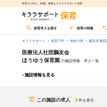
保育士の求人、転職、募集ならキララサポート保育
保育求人を探す
保育の特集
キララサポート
保育TOP
神奈川県
横浜市瀬谷
医療法人社団鵬友会
ほうゆう保育園
の施設情報・求人一覧
●
施設情報を見る
この施設の求人
3
件を表示