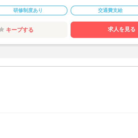
◇自転車、バイ
◇19:00まで
研修制度あり
交通費支給
時間程度の固定
◇月に1回程度
求人を見る
キープする
日程度でご相談
のバランスも取
◇緑に囲まれた