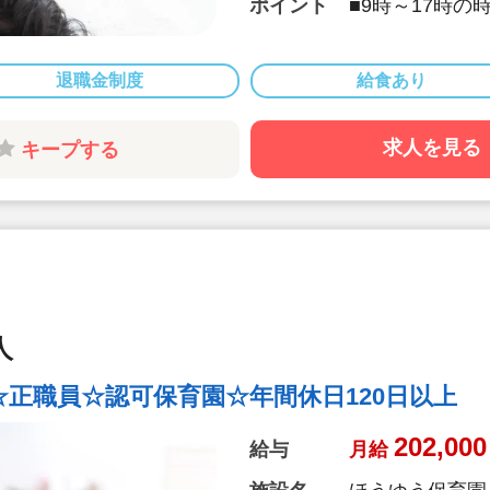
ポイント
■9時～17時の
■ライフワーク
■食育にも力を
■緑や畑に囲ま
退職金制度
給食あり
求人を見る
キープする
人
正職員☆認可保育園☆年間休日120日以上
202,000
給与
月給