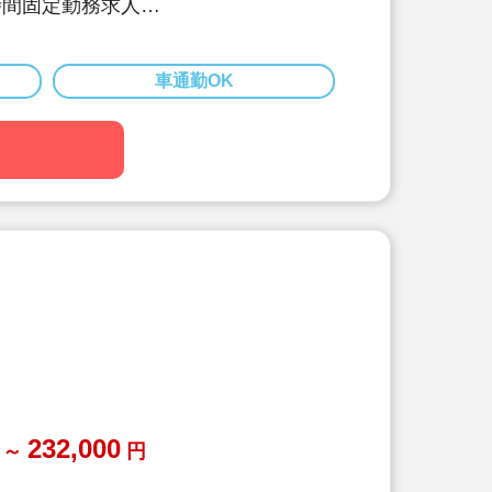
時間固定勤務求人
バランスの取りやすい職場♪
入れています！美味しい給食あり！
れた過ごしやすい環境♪
車通勤OK
232,000
～
円