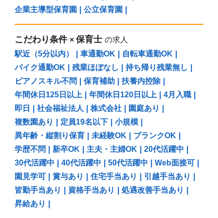
企業主導型保育園
|
公立保育園
|
こだわり条件
保育士
×
の求人
駅近（5分以内）
|
車通勤OK
|
自転車通勤OK
|
バイク通勤OK
|
残業ほぼなし
|
持ち帰り残業無し
|
ピアノスキル不問
|
保育補助
|
扶養内控除
|
年間休日125日以上
|
年間休日120日以上
|
4月入職
|
即日
|
社会福祉法人
|
株式会社
|
園庭あり
|
複数園あり
|
定員19名以下
|
小規模
|
異年齢・縦割り保育
|
未経験OK
|
ブランクOK
|
学歴不問
|
新卒OK
|
主夫・主婦OK
|
20代活躍中
|
30代活躍中
|
40代活躍中
|
50代活躍中
|
Web面接可
|
園見学可
|
賞与あり
|
住宅手当あり
|
引越手当あり
|
皆勤手当あり
|
資格手当あり
|
処遇改善手当あり
|
昇給あり
|