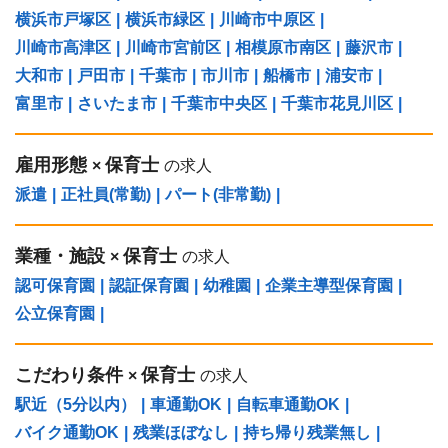
横浜市戸塚区
|
横浜市緑区
|
川崎市中原区
|
川崎市高津区
|
川崎市宮前区
|
相模原市南区
|
藤沢市
|
大和市
|
戸田市
|
千葉市
|
市川市
|
船橋市
|
浦安市
|
富里市
|
さいたま市
|
千葉市中央区
|
千葉市花見川区
|
雇用形態
保育士
×
の求人
派遣
|
正社員(常勤)
|
パート(非常勤)
|
業種・施設
保育士
×
の求人
認可保育園
|
認証保育園
|
幼稚園
|
企業主導型保育園
|
公立保育園
|
こだわり条件
保育士
×
の求人
駅近（5分以内）
|
車通勤OK
|
自転車通勤OK
|
バイク通勤OK
|
残業ほぼなし
|
持ち帰り残業無し
|