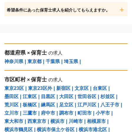
希望条件にあった保育士求人を紹介してもらえますか。
都道府県
保育士
×
の求人
神奈川県
|
東京都
|
千葉県
|
埼玉県
|
市区町村
保育士
×
の求人
東京23区
|
東京23区外
|
新宿区
|
文京区
|
台東区
|
墨田区
|
江東区
|
目黒区
|
大田区
|
世田谷区
|
杉並区
|
荒川区
|
板橋区
|
練馬区
|
足立区
|
江戸川区
|
八王子市
|
立川市
|
三鷹市
|
府中市
|
調布市
|
町田市
|
小平市
|
東大和市
|
西東京市
|
横浜市
|
川崎市
|
相模原市
|
横浜市鶴見区
|
横浜市保土ケ谷区
|
横浜市港北区
|