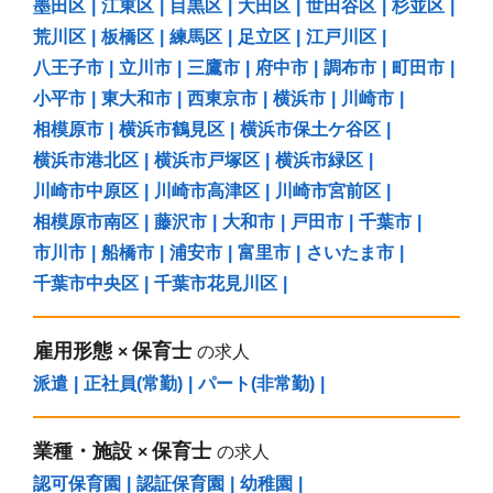
墨田区
|
江東区
|
目黒区
|
大田区
|
世田谷区
|
杉並区
|
荒川区
|
板橋区
|
練馬区
|
足立区
|
江戸川区
|
八王子市
|
立川市
|
三鷹市
|
府中市
|
調布市
|
町田市
|
小平市
|
東大和市
|
西東京市
|
横浜市
|
川崎市
|
相模原市
|
横浜市鶴見区
|
横浜市保土ケ谷区
|
横浜市港北区
|
横浜市戸塚区
|
横浜市緑区
|
川崎市中原区
|
川崎市高津区
|
川崎市宮前区
|
相模原市南区
|
藤沢市
|
大和市
|
戸田市
|
千葉市
|
市川市
|
船橋市
|
浦安市
|
富里市
|
さいたま市
|
千葉市中央区
|
千葉市花見川区
|
雇用形態
保育士
×
の求人
派遣
|
正社員(常勤)
|
パート(非常勤)
|
業種・施設
保育士
×
の求人
認可保育園
|
認証保育園
|
幼稚園
|