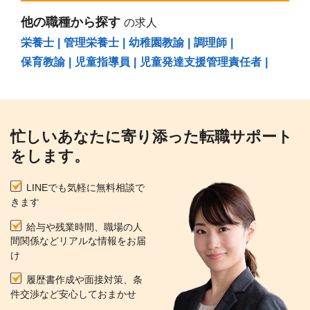
他の職種から探す
の求人
栄養士
|
管理栄養士
|
幼稚園教諭
|
調理師
|
保育教諭
|
児童指導員
|
児童発達支援管理責任者
|
忙しいあなたに寄り添った転職サポート
をします。
LINEでも気軽に無料相談で
きます
給与や残業時間、職場の人
間関係などリアルな情報をお届
け
履歴書作成や面接対策、条
件交渉など安心しておまかせ