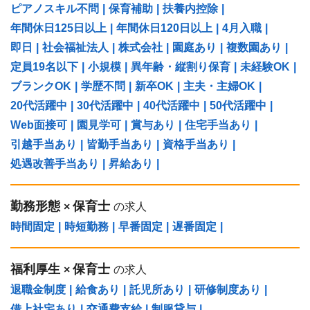
ピアノスキル不問
|
保育補助
|
扶養内控除
|
年間休日125日以上
|
年間休日120日以上
|
4月入職
|
即日
|
社会福祉法人
|
株式会社
|
園庭あり
|
複数園あり
|
定員19名以下
|
小規模
|
異年齢・縦割り保育
|
未経験OK
|
ブランクOK
|
学歴不問
|
新卒OK
|
主夫・主婦OK
|
20代活躍中
|
30代活躍中
|
40代活躍中
|
50代活躍中
|
Web面接可
|
園見学可
|
賞与あり
|
住宅手当あり
|
引越手当あり
|
皆勤手当あり
|
資格手当あり
|
処遇改善手当あり
|
昇給あり
|
勤務形態
保育士
×
の求人
時間固定
|
時短勤務
|
早番固定
|
遅番固定
|
福利厚生
保育士
×
の求人
退職金制度
|
給食あり
|
託児所あり
|
研修制度あり
|
借上社宅あり
|
交通費支給
|
制服貸与
|