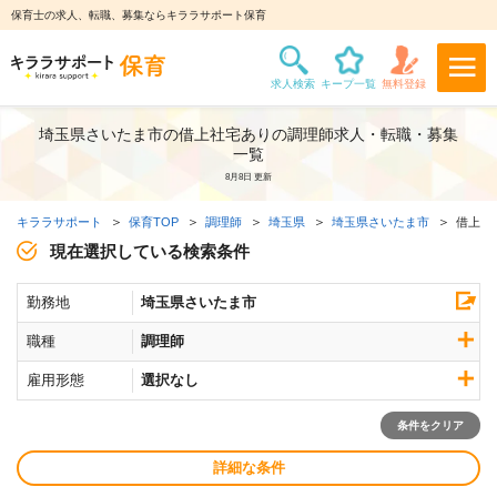
保育士の求人、転職、募集ならキララサポート保育
埼玉県さいたま市の借上社宅ありの調理師求人・転職・募集
一覧
8月8日 更新
キララサポート
保育TOP
調理師
埼玉県
埼玉県さいたま市
借上社
現在選択している検索条件
勤務地
埼玉県さいたま市
職種
調理師
雇用形態
選択なし
条件をクリア
詳細な条件