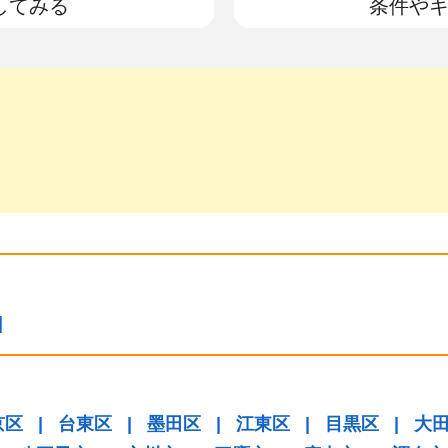
してみる
条件や
|
京区
|
台東区
|
墨田区
|
江東区
|
目黒区
|
大