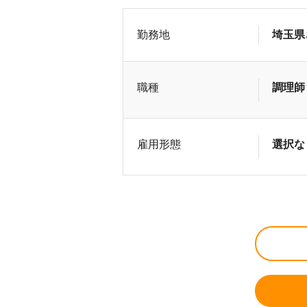
勤務地
埼玉県
職種
調理師
雇用形態
選択な