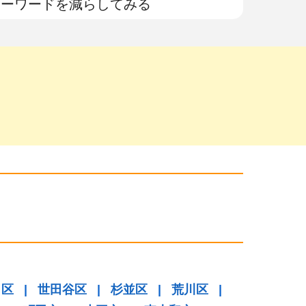
キーワードを減らしてみる
田区
|
世田谷区
|
杉並区
|
荒川区
|