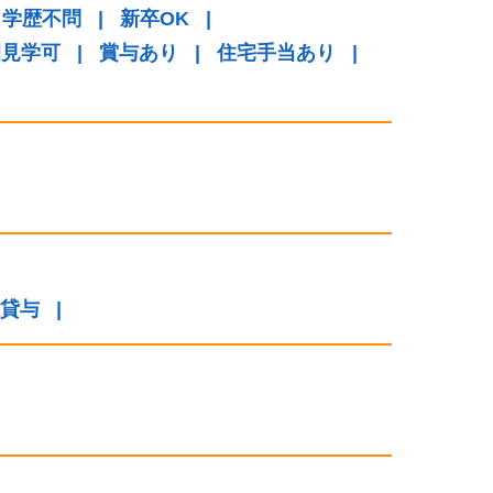
学歴不問
|
新卒OK
|
園見学可
|
賞与あり
|
住宅手当あり
|
貸与
|