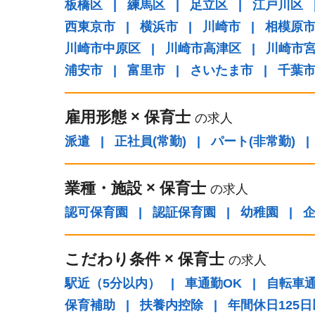
板橋区
|
練馬区
|
足立区
|
江戸川区
西東京市
|
横浜市
|
川崎市
|
相模原
川崎市中原区
|
川崎市高津区
|
川崎市
浦安市
|
富里市
|
さいたま市
|
千葉
雇用形態
×
保育士
の求人
派遣
|
正社員(常勤)
|
パート(非常勤)
|
業種・施設
×
保育士
の求人
認可保育園
|
認証保育園
|
幼稚園
|
こだわり条件
×
保育士
の求人
駅近（5分以内）
|
車通勤OK
|
自転車通
保育補助
|
扶養内控除
|
年間休日125