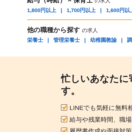
給与（時給）
×
保育士
の求人
1,800円以上
|
1,700円以上
|
1,600円以
他の職種から探す
の求人
栄養士
|
管理栄養士
|
幼稚園教諭
|
忙しいあなたに
す。
LINEでも気軽に無料
給与や残業時間、職
履歴書作成や面接対