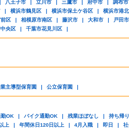
|
八王子市
|
立川市
|
三鷹市
|
府中市
|
調布市
市
|
横浜市鶴見区
|
横浜市保土ケ谷区
|
横浜市港北
宮前区
|
相模原市南区
|
藤沢市
|
大和市
|
戸田市
市中央区
|
千葉市花見川区
|
企業主導型保育園
|
公立保育園
|
勤OK
|
バイク通勤OK
|
残業ほぼなし
|
持ち帰
日以上
|
年間休日120日以上
|
4月入職
|
即日
|
社