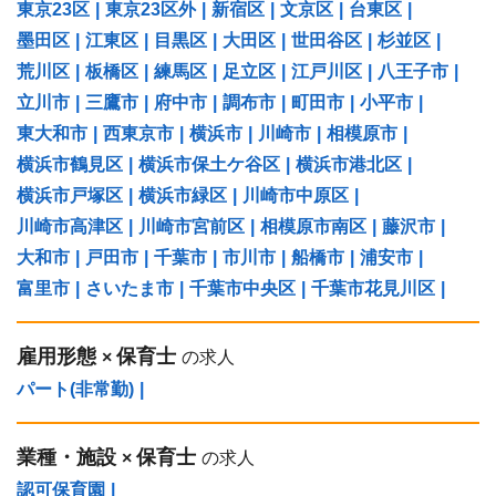
東京23区
|
東京23区外
|
新宿区
|
文京区
|
台東区
|
墨田区
|
江東区
|
目黒区
|
大田区
|
世田谷区
|
杉並区
|
荒川区
|
板橋区
|
練馬区
|
足立区
|
江戸川区
|
八王子市
|
立川市
|
三鷹市
|
府中市
|
調布市
|
町田市
|
小平市
|
東大和市
|
西東京市
|
横浜市
|
川崎市
|
相模原市
|
横浜市鶴見区
|
横浜市保土ケ谷区
|
横浜市港北区
|
横浜市戸塚区
|
横浜市緑区
|
川崎市中原区
|
川崎市高津区
|
川崎市宮前区
|
相模原市南区
|
藤沢市
|
大和市
|
戸田市
|
千葉市
|
市川市
|
船橋市
|
浦安市
|
富里市
|
さいたま市
|
千葉市中央区
|
千葉市花見川区
|
雇用形態
保育士
×
の求人
パート(非常勤)
|
業種・施設
保育士
×
の求人
認可保育園
|