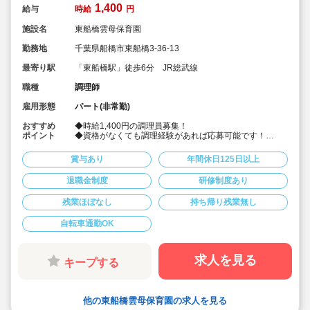
1,400
給与
時給
円
施設名
東船橋雲母保育園
勤務地
千葉県船橋市東船橋3-36-13
最寄り駅
「東船橋駅」徒歩6分 JR総武線
職種
調理師
雇用形態
パート(非常勤)
おすすめ
◆時給1,400円の調理員募集！
ポイント
◆資格がなくても調理経験があれば応募可能です！
◆献立は園の栄養士と管理栄養士が決めています！その
献立にそって調理頂ける調理員の募集です！
賞与あり
年間休日125日以上
◆雲母保育園は60名以下のコンパクトなサイズの園にな
りますので、食数も少なめです！
退職金制度
研修制度あり
◆1日3時間の勤務から相談可能です！もちろん8時間の
勤務も相談可能！仕事もプライベートも両立出来ます。
残業ほぼなし
持ち帰り残業無し
◆残業なし！定時あがり！
◆日々の保育を大切に楽しくお仕事出来ます（行事準
備・書き物類軽減されています）
自転車通勤OK
◆保育園での調理経験がある方大歓迎！病院や高齢者施
設での経験がある方も大歓迎です！
◆職員同士の協力を大切にしています！（先輩スタッフ
求人を見る
キープする
がサポートします！）
他の東船橋雲母保育園の求人を見る