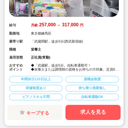
257,000
317,000
給与
月給
～
円
勤務地
東京都練馬区
最寄り駅
「武蔵関駅」徒歩5分(西武新宿線)
職種
栄養士
雇用形態
正社員(常勤)
おすすめ
◆「武蔵駅」徒歩5分。自転車通勤可！
ポイント
◆栄養士または調理師の資格をお持ちの方対象。定員62
名の認可保育園で、調理のお仕事をお任せします♪
◆月給25.7万～/別途経験手当あり☆
年間休日120日以上
退職金制度
◆年間休日123日。有給は入社時に3日+半年後に10日付
与！特別休暇も年5日でプライベート充実☆
研修制度あり
持ち帰り残業無し
◆借り上げ社宅制度あり！(敷金礼金なし)
◆介護休暇・産前産後休暇・育児休暇の取得率100％！
ピアノスキル不問
自転車通勤OK
復帰率も83％♪
◆「食」の面から子ども達を支える、やりがいのあるお
仕事です。
求人を見る
キープする