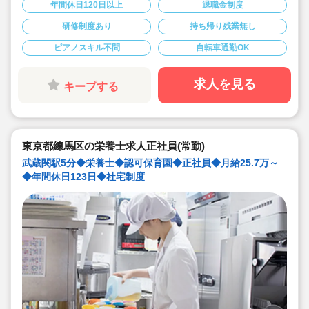
◆月給25.7万～/別途経験手当あり☆
年間休日120日以上
退職金制度
◆年間休日123日。有給は入社時に3日+半年後に10日付
与！特別休暇も年5日でプライベート充実☆
研修制度あり
持ち帰り残業無し
◆借り上げ社宅制度あり！(敷金礼金なし)
◆介護休暇・産前産後休暇・育児休暇の取得率100％！
ピアノスキル不問
自転車通勤OK
復帰率も83％♪
◆「食」の面から子ども達を支える、やりがいのあるお
仕事です。
求人を見る
キープする
東京都練馬区の栄養士求人正社員(常勤)
武蔵関駅5分◆栄養士◆認可保育園◆正社員◆月給25.7万～
◆年間休日123日◆社宅制度