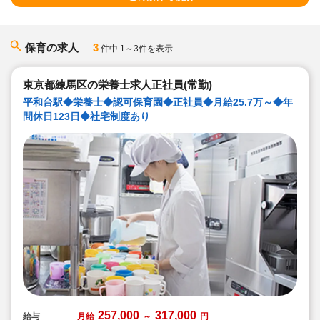
保育の求人
3
件中 1～3件を表示
東京都練馬区の栄養士求人正社員(常勤)
平和台駅◆栄養士◆認可保育園◆正社員◆月給25.7万～◆年
間休日123日◆社宅制度あり
257,000
317,000
給与
月給
～
円