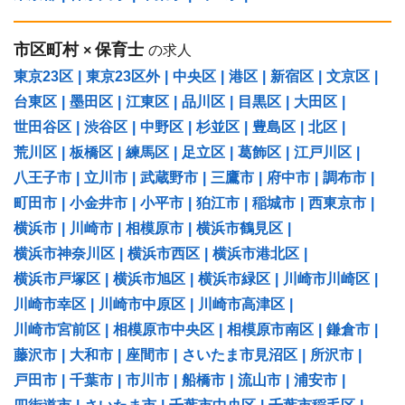
市区町村
保育士
×
の求人
東京23区
|
東京23区外
|
中央区
|
港区
|
新宿区
|
文京区
|
台東区
|
墨田区
|
江東区
|
品川区
|
目黒区
|
大田区
|
世田谷区
|
渋谷区
|
中野区
|
杉並区
|
豊島区
|
北区
|
荒川区
|
板橋区
|
練馬区
|
足立区
|
葛飾区
|
江戸川区
|
八王子市
|
立川市
|
武蔵野市
|
三鷹市
|
府中市
|
調布市
|
町田市
|
小金井市
|
小平市
|
狛江市
|
稲城市
|
西東京市
|
横浜市
|
川崎市
|
相模原市
|
横浜市鶴見区
|
横浜市神奈川区
|
横浜市西区
|
横浜市港北区
|
横浜市戸塚区
|
横浜市旭区
|
横浜市緑区
|
川崎市川崎区
|
川崎市幸区
|
川崎市中原区
|
川崎市高津区
|
川崎市宮前区
|
相模原市中央区
|
相模原市南区
|
鎌倉市
|
藤沢市
|
大和市
|
座間市
|
さいたま市見沼区
|
所沢市
|
戸田市
|
千葉市
|
市川市
|
船橋市
|
流山市
|
浦安市
|