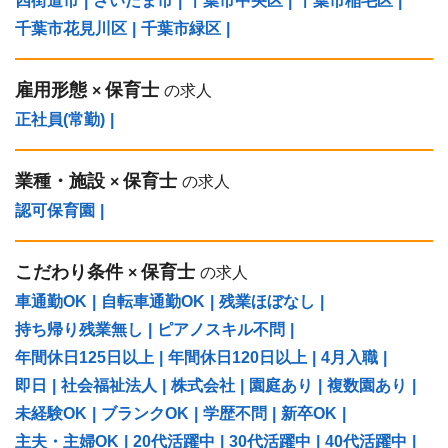
四街道市
|
さいたま市
|
千葉市中央区
|
千葉市稲毛区
|
千葉市花見川区
|
千葉市緑区
|
雇用形態
保育士
×
の求人
正社員(常勤)
|
業種・施設
保育士
×
の求人
認可保育園
|
こだわり条件
保育士
×
の求人
車通勤OK
|
自転車通勤OK
|
残業ほぼなし
|
持ち帰り残業無し
|
ピアノスキル不問
|
年間休日125日以上
|
年間休日120日以上
|
4月入職
|
即日
|
社会福祉法人
|
株式会社
|
園庭あり
|
複数園あり
|
未経験OK
|
ブランクOK
|
学歴不問
|
新卒OK
|
主夫・主婦OK
|
20代活躍中
|
30代活躍中
|
40代活躍中
|