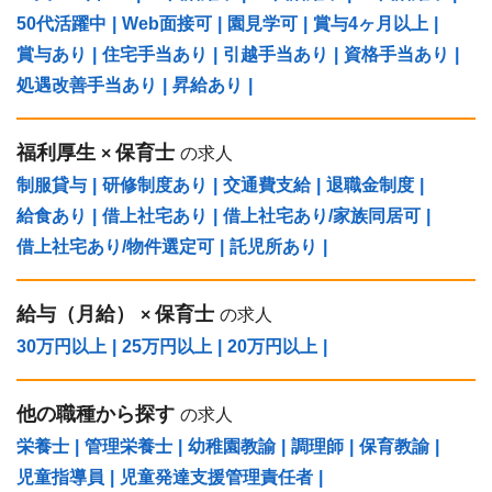
50代活躍中
|
Web面接可
|
園見学可
|
賞与4ヶ月以上
|
賞与あり
|
住宅手当あり
|
引越手当あり
|
資格手当あり
|
処遇改善手当あり
|
昇給あり
|
福利厚生
保育士
×
の求人
制服貸与
|
研修制度あり
|
交通費支給
|
退職金制度
|
給食あり
|
借上社宅あり
|
借上社宅あり/家族同居可
|
借上社宅あり/物件選定可
|
託児所あり
|
給与（⽉給）
保育士
×
の求人
30万円以上
|
25万円以上
|
20万円以上
|
他の職種から探す
の求人
栄養士
|
管理栄養士
|
幼稚園教諭
|
調理師
|
保育教諭
|
児童指導員
|
児童発達支援管理責任者
|