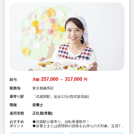
257,000
317,000
給与
月給
～
円
勤務地
東京都練馬区
最寄り駅
「武蔵関駅」徒歩12分(西武新宿線)
職種
栄養士
雇用形態
正社員(常勤)
おすすめ
◆武蔵駅が最寄り。自転車通勤可！
ポイント
◆栄養士または調理師の資格をお持ちの方対象。定員79
名の認可保育園で、調理のお仕事をお任せします♪