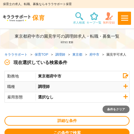
保育士の求人、転職、募集ならキララサポート保育
東京都府中市の園見学可の調理師求人・転職・募集一覧
8月5日 更新
キララサポート
保育TOP
調理師
東京都
府中市
園見学可求人
現在選択している検索条件
勤務地
東京都府中市
職種
調理師
雇用形態
選択なし
条件をクリア
詳細な条件
この条件で検索