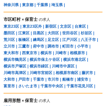
神奈川県
|
東京都
|
千葉県
|
埼玉県
|
市区町村
保育士
×
の求人
東京23区
|
東京23区外
|
新宿区
|
文京区
|
台東区
|
墨田区
|
江東区
|
目黒区
|
大田区
|
世田谷区
|
杉並区
|
荒川区
|
板橋区
|
練馬区
|
足立区
|
江戸川区
|
八王子市
|
立川市
|
三鷹市
|
府中市
|
調布市
|
町田市
|
小平市
|
東大和市
|
西東京市
|
横浜市
|
川崎市
|
相模原市
|
横浜市鶴見区
|
横浜市保土ケ谷区
|
横浜市港北区
|
横浜市戸塚区
|
横浜市緑区
|
川崎市中原区
|
川崎市高津区
|
川崎市宮前区
|
相模原市南区
|
藤沢市
|
大和市
|
戸田市
|
千葉市
|
市川市
|
船橋市
|
浦安市
|
富里市
|
さいたま市
|
千葉市中央区
|
千葉市花見川区
|
雇用形態
保育士
×
の求人