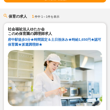
保育の求人
1
件中 1～1件を表示
社会福祉法人ゆたか会
このめ保育園の調理師求人
府中駅徒歩3分★時間固定＆土日祝休み★時給1,650円★認可
保育園★派遣調理師★