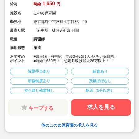
1,650
給与
時給
円
施設名
このめ保育園
勤務地
東京都府中市宮町１丁目33－40
最寄り駅
「府中駅」徒歩3分(京王線)
職種
調理師
雇用形態
派遣
おすすめ
■京王線「府中駅」徒歩3分♪嬉しい駅チカ保育園！
ポイント
■時給1,650円！ 想定月収は最大26万以上！
■土日祝完全休み＆残業なし。
■保育園に関わらず大量調理の経験者優遇。
皆勤手当あり
給食あり
■定員73名、中規模な認可保育園！「愛情あふれる保
育」を大切にしています
研修制度あり
残業ほぼなし
■キララサポートはお仕事探しから入職後のフォローまで
しっかりサポートいたします☆
持ち帰り残業無し
駅近（5分以内）
■まずはお気軽にご相談ください！
求人を見る
キープする
他のこのめ保育園の求人を見る