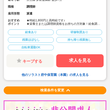
職種
調理師
雇用形態
派遣
おすすめ
★時給1,800円と高時給です♪
ポイント
★栄養士または調理師資格をお持ちの方対象！給食調理
のお仕事。
★保育園はもちろん、介護施設、病院、給食センター
給食あり
研修制度あり
等、大量調理の経験者も歓迎いたします。
★時間固定勤務で平日の週5日、安定して働きたい方にオ
残業ほぼなし
持ち帰り残業無し
ススメの求人です！
自転車通勤OK
求人を見る
キープする
他のソラスト府中保育園（本園）の求人を見る
検索条件を変更