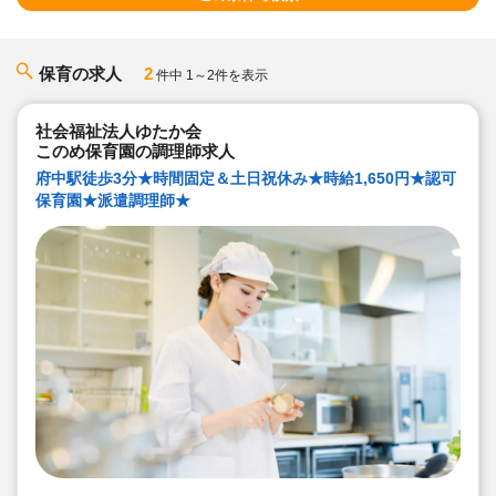
保育の求人
2
件中 1～2件を表示
社会福祉法人ゆたか会
このめ保育園の調理師求人
府中駅徒歩3分★時間固定＆土日祝休み★時給1,650円★認可
保育園★派遣調理師★