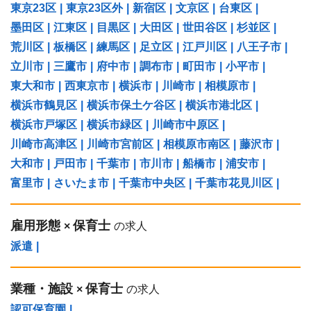
東京23区
|
東京23区外
|
新宿区
|
文京区
|
台東区
|
墨田区
|
江東区
|
目黒区
|
大田区
|
世田谷区
|
杉並区
|
荒川区
|
板橋区
|
練馬区
|
足立区
|
江戸川区
|
八王子市
|
立川市
|
三鷹市
|
府中市
|
調布市
|
町田市
|
小平市
|
東大和市
|
西東京市
|
横浜市
|
川崎市
|
相模原市
|
横浜市鶴見区
|
横浜市保土ケ谷区
|
横浜市港北区
|
横浜市戸塚区
|
横浜市緑区
|
川崎市中原区
|
川崎市高津区
|
川崎市宮前区
|
相模原市南区
|
藤沢市
|
大和市
|
戸田市
|
千葉市
|
市川市
|
船橋市
|
浦安市
|
富里市
|
さいたま市
|
千葉市中央区
|
千葉市花見川区
|
雇用形態
保育士
×
の求人
派遣
|
業種・施設
保育士
×
の求人
認可保育園
|