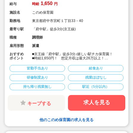
1,650
給与
時給
円
施設名
このめ保育園
勤務地
東京都府中市宮町１丁目33－40
最寄り駅
「府中駅」徒歩3分(京王線)
職種
調理師
雇用形態
派遣
おすすめ
■京王線「府中駅」徒歩3分♪嬉しい駅チカ保育園！
ポイント
■時給1,650円！ 想定月収は最大26万以上！
■土日祝完全休み＆残業なし。
■保育園に関わらず大量調理の経験者優遇。
皆勤手当あり
給食あり
■定員73名、中規模な認可保育園！「愛情あふれる保
育」を大切にしています
研修制度あり
残業ほぼなし
■キララサポートはお仕事探しから入職後のフォローまで
しっかりサポートいたします☆
持ち帰り残業無し
駅近（5分以内）
■まずはお気軽にご相談ください！
求人を見る
キープする
他のこのめ保育園の求人を見る