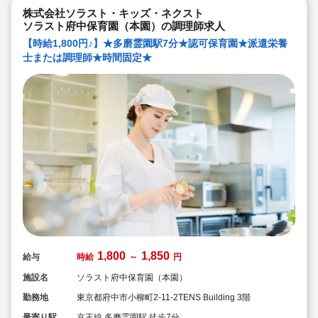
株式会社ソラスト・キッズ・ネクスト
ソラスト府中保育園（本園）の調理師求人
【時給1,800円♪】★多磨霊園駅7分★認可保育園★派遣栄養
士または調理師★時間固定★
1,800
1,850
給与
時給
～
円
施設名
ソラスト府中保育園（本園）
勤務地
東京都府中市小柳町2-11-2TENS Building 3階
最寄り駅
京王線 多磨霊園駅 徒歩7分