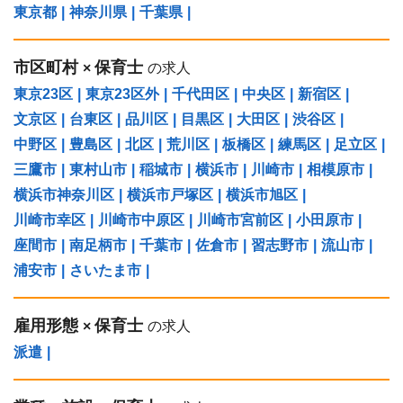
東京都
|
神奈川県
|
千葉県
|
市区町村
保育士
×
の求人
東京23区
|
東京23区外
|
千代田区
|
中央区
|
新宿区
|
文京区
|
台東区
|
品川区
|
目黒区
|
大田区
|
渋谷区
|
中野区
|
豊島区
|
北区
|
荒川区
|
板橋区
|
練馬区
|
足立区
|
三鷹市
|
東村山市
|
稲城市
|
横浜市
|
川崎市
|
相模原市
|
横浜市神奈川区
|
横浜市戸塚区
|
横浜市旭区
|
川崎市幸区
|
川崎市中原区
|
川崎市宮前区
|
小田原市
|
座間市
|
南足柄市
|
千葉市
|
佐倉市
|
習志野市
|
流山市
|
浦安市
|
さいたま市
|
雇用形態
保育士
×
の求人
派遣
|