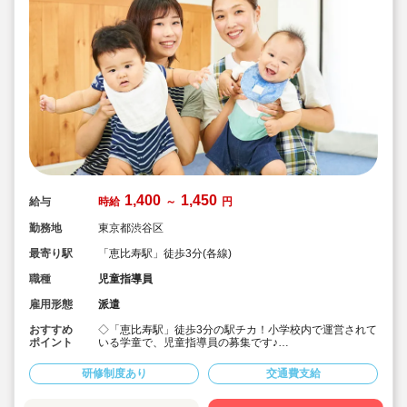
1,400
1,450
給与
時給
～
円
勤務地
東京都渋谷区
最寄り駅
「恵比寿駅」徒歩3分(各線)
職種
児童指導員
雇用形態
派遣
おすすめ
◇「恵比寿駅」徒歩3分の駅チカ！小学校内で運営されて
ポイント
いる学童で、児童指導員の募集です♪
◇【保育士・幼稚園教諭・教員免許・放課後児童支援
員】など、様々な資格を持った職員さんたちが働いてい
研修制度あり
交通費支給
ます！
◇時給1,400円～1,450円/資格に応じて加算☆
◇交通費別途支給！皆勤手当てもあり◎