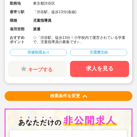
勤務地
東京都渋谷区
最寄り駅
「渋谷駅」徒歩13分(各線)
職種
児童指導員
雇用形態
派遣
おすすめ
◇「渋谷駅」徒歩13分！小学校内で運営されている学童
ポイント
で、児童指導員の募集です♪
◇【保育士・幼稚園教諭・教員免許・放課後児童支援
員】など、様々な資格を持った職員さんたちが働いてい
研修制度あり
交通費支給
ます！
◇時給1,400円～1,450円/資格に応じて加算☆
◇交通費別途支給！皆勤手当てもあり◎
◇【13:00～19:00】または【13:45～19:45】のシフト×
求人を見る
キープする
週5日勤務♪
◇未経験者の方やフリーターさん、主婦(主夫)の方も歓
迎！学歴不問です☆
◇子どもたちと一緒に遊び、見守りながら、安全で楽し
く過ごせる放課後の居場所を提供しています♪
検索条件を変更