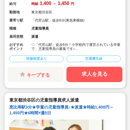
1,400
1,450
給与
時給
～
円
勤務地
東京都渋谷区
最寄り駅
「代官山駅」徒歩6分(東急東横線)
職種
児童指導員
雇用形態
派遣
おすすめ
◇「代官山駅」徒歩6分！小学校内で運営されている学童
ポイント
で、児童指導員の募集です♪
◇【保育士・幼稚園教諭・教員免許・放課後児童支援
員】など、様々な資格を持った職員さんたちが働いてい
研修制度あり
交通費支給
ます！
◇時給1,400円～1,450円/資格に応じて加算☆
◇交通費別途支給！皆勤手当てもあり◎
◇【13:00～19:00】または【13:45～19:45】のシフト×
求人を見る
キープする
週5日勤務♪
◇未経験者の方やフリーターさん、主婦(主夫)の方も歓
迎！学歴不問です☆
◇子どもたちと一緒に遊び、見守りながら、安全で楽し
く過ごせる放課後の居場所を提供しています♪
東京都渋谷区の児童指導員求人派遣
恵比寿駅3分★学童の児童指導員♪★派遣★時給1,400円～
1,450円★6時間×週5日