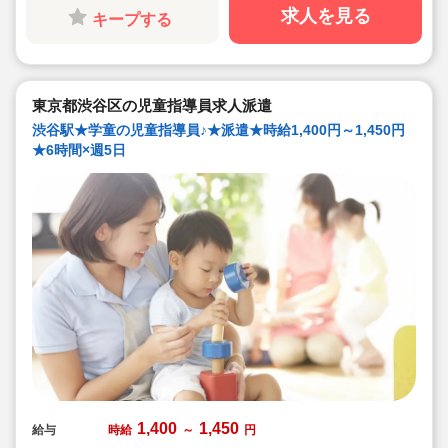
◇【13:00～19:00】または【13:45～19:45】のシフト×
求人を見る
キープする
週5日勤務♪
◇未経験者の方やフリーターさん、主婦(主夫)の方も歓
迎！学歴不問です☆
◇子どもたちと一緒に遊び、見守りながら、安全で楽し
く過ごせる放課後の居場所を提供しています♪
東京都渋谷区の児童指導員求人派遣
渋谷駅★学童の児童指導員♪★派遣★時給1,400円～1,450円
★6時間×週5日
1,400
1,450
給与
時給
～
円