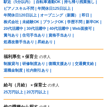
駅近（5分以内）
|
自転車通勤OK
|
持ち帰り残業無し
|
ピアノスキル不問
|
年間休日125日以上
|
年間休日120日以上
|
オープニング（新園）
|
即日
|
株式会社
|
未経験OK
|
ブランクOK
|
学歴不問
|
新卒OK
|
20代活躍中
|
30代活躍中
|
40代活躍中
|
Web面接可
|
賞与あり
|
住宅手当あり
|
資格手当あり
|
処遇改善手当あり
|
昇給あり
|
福利厚生
保育士
×
の求人
制服貸与
|
研修制度あり
|
復職支援あり
|
交通費支給
|
退職金制度
|
社内割引あり
|
給与（⽉給）
保育士
×
の求人
25万円以上
|
20万円以上
|
他の職種から探す
の求人