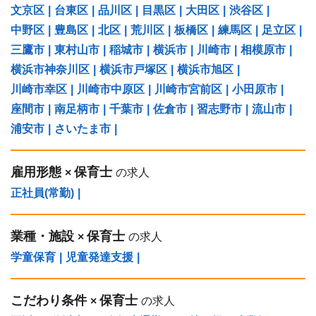
文京区
|
台東区
|
品川区
|
目黒区
|
大田区
|
渋谷区
|
中野区
|
豊島区
|
北区
|
荒川区
|
板橋区
|
練馬区
|
足立区
|
三鷹市
|
東村山市
|
稲城市
|
横浜市
|
川崎市
|
相模原市
|
横浜市神奈川区
|
横浜市戸塚区
|
横浜市旭区
|
川崎市幸区
|
川崎市中原区
|
川崎市宮前区
|
小田原市
|
座間市
|
南足柄市
|
千葉市
|
佐倉市
|
習志野市
|
流山市
|
浦安市
|
さいたま市
|
雇用形態
保育士
×
の求人
正社員(常勤)
|
業種・施設
保育士
×
の求人
学童保育
|
児童発達支援
|
こだわり条件
保育士
×
の求人