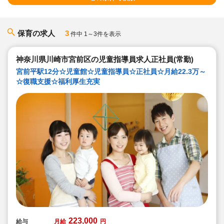
保育の求人
3
件中 1～3件を表示
神奈川県川崎市宮前区の児童指導員求人正社員(常勤)
宮前平駅12分☆児童館☆児童指導員☆正社員☆月給22.3万～
☆復職支援☆福利厚生充実
223,000
給与
月給
円