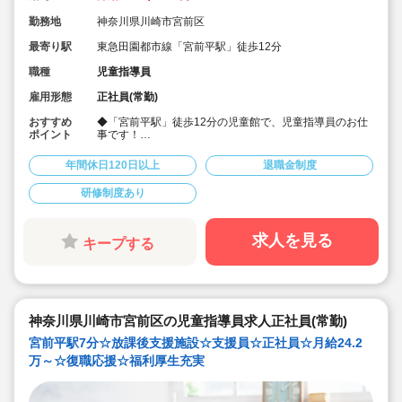
勤務地
神奈川県川崎市宮前区
最寄り駅
東急田園都市線「宮前平駅」徒歩12分
職種
児童指導員
雇用形態
正社員(常勤)
おすすめ
◆「宮前平駅」徒歩12分の児童館で、児童指導員のお仕
ポイント
事です！
◆ブランクOK！仕事復帰された方多数！
◆保育士・教員免許・社会福祉士のいずれかの資格をお
年間休日120日以上
退職金制度
持ちの方対象！
◆月給223,000円～！/賞与年2回、昇給もあり♪
研修制度あり
◆シフト制で週休2日以上！年間休日120日で、しっかり
お休みを取りながら無理なく働けます。
◆産前産後休暇、育児休業、慶弔休暇あり
◆介護休暇や看護休暇、育児期間中は短時間勤務もOK！
求人を見る
キープする
ライフステージの変化に合わせて働きやすい！
◆交通費支給あり(上限:3万円）
◆制服あり！子どもたちと思い切り遊べます♪
◆誕生日お祝い品（規程あり）/永年勤続表彰/マラソン・
テニス・バスケ等の部活動に参加することも出来ます。
神奈川県川崎市宮前区の児童指導員求人正社員(常勤)
宮前平駅7分☆放課後支援施設☆支援員☆正社員☆月給24.2
万～☆復職応援☆福利厚生充実