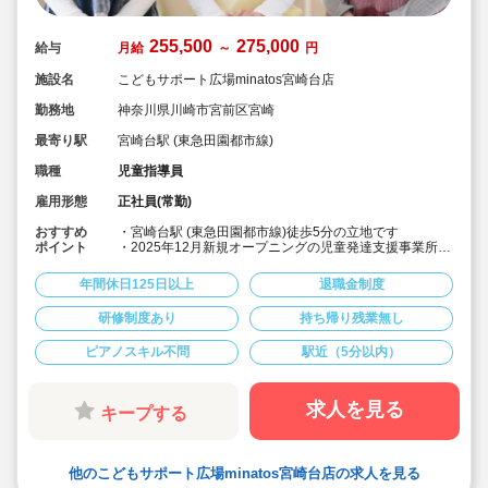
255,500
275,000
給与
月給
～
円
施設名
こどもサポート広場minatos宮崎台店
勤務地
神奈川県川崎市宮前区宮崎
最寄り駅
宮崎台駅 (東急田園都市線)
職種
児童指導員
雇用形態
正社員(常勤)
おすすめ
・宮崎台駅 (東急田園都市線)徒歩5分の立地です
ポイント
・2025年12月新規オープニングの児童発達支援事業所で
す
・月給25.5万円以上
年間休日125日以上
退職金制度
・有給休暇取得率82.8%！
・年間休日は約126日取得できるため、仕事とプライベ
研修制度あり
持ち帰り残業無し
ートのメリハリをつけて働けます。
・児童発達支援管理責任者資格取得サポートがあり、費
ピアノスキル不問
駅近（5分以内）
用は全額会社負担、演習時間はは勤務時間とみなしま
す。
・教育が母体のヒューマングループの研修の他、
LITALICO発達ナビ提供の支援教材や、動画研修サービス
求人を見る
キープする
の利用OK！また、外部研修への参加や書籍購入なども奨
励しています。
他のこどもサポート広場minatos宮崎台店の求人を見る