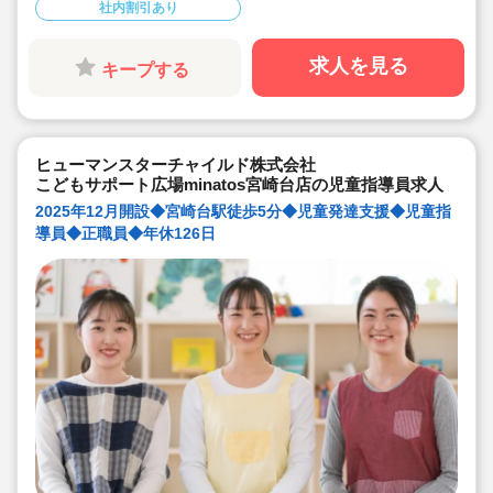
社内割引あり
あり♪
◆シフト制で週休2日以上！年間休日120日で、しっかり
お休みを取りながら無理なく働けます。
◆産前産後休暇、育児休業、慶弔休暇あり
求人を見る
キープする
◆介護休暇や看護休暇、育児期間中は短時間勤務もOK！
ライフステージの変化に合わせて働きやすい！
◆交通費支給あり(上限:3万円）
◆制服あり！子どもたちと思い切り遊べます♪
◆誕生日お祝い品（規程あり）/永年勤続表彰/マラソン・
テニス・バスケ等の部活動に参加することも出来ます。
ヒューマンスターチャイルド株式会社
こどもサポート広場minatos宮崎台店の児童指導員求人
2025年12月開設◆宮崎台駅徒歩5分◆児童発達支援◆児童指
導員◆正職員◆年休126日