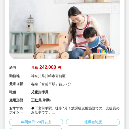
242,000
給与
月給
円
勤務地
神奈川県川崎市宮前区
最寄り駅
各線「宮前平駅」徒歩7分
職種
児童指導員
雇用形態
正社員(常勤)
おすすめ
◆「宮前平駅」徒歩7分！放課後支援施設での、支援員の
ポイント
お仕事です。
◆保育士・教員免許・社会福祉士・放課後児童支援員の
いずれかの資格をお持ちの方対象☆
年間休日120日以上
退職金制度
◆ブランクOK！仕事復帰された方多数です！
◆未経験で月給242,000円～！/賞与年2回、昇給も年1回