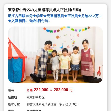
東京都中野区の児童指導員求人正社員(常勤)
新江古田駅10分★学童★児童指導員★正社員★月給22.2万～
★入職初日に有給3日付与♪
222,000
282,000
給与
月給
～
円
勤務地
東京都中野区
最寄り駅
都営大江戸線「新江古田駅」徒歩10分