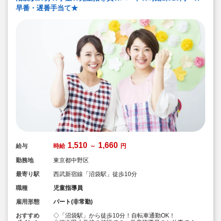
早番・遅番手当て★
1,510
1,660
給与
時給
～
円
勤務地
東京都中野区
最寄り駅
西武新宿線「沼袋駅」徒歩10分
職種
児童指導員
雇用形態
パート(非常勤)
おすすめ
◇「沼袋駅」から徒歩10分！自転車通勤OK！