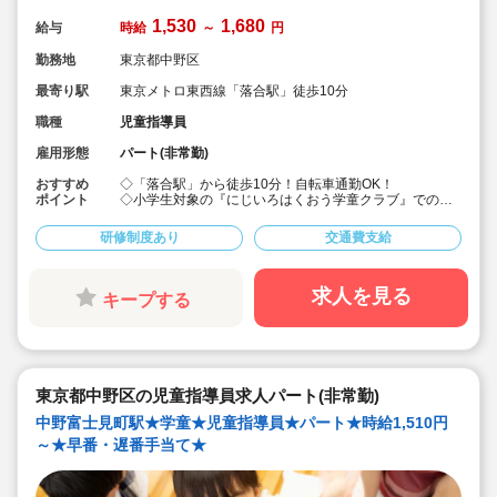
1,530
1,680
給与
時給
～
円
勤務地
東京都中野区
最寄り駅
東京メトロ東西線「落合駅」徒歩10分
職種
児童指導員
雇用形態
パート(非常勤)
おすすめ
◇「落合駅」から徒歩10分！自転車通勤OK！
ポイント
◇小学生対象の『にじいろはくおう学童クラブ』での、
学童の指導員の募集です♪
◇同じ建物の1階で、乳幼児対象の『いちごルーム』を運
研修制度あり
交通費支給
営しています。
◇保育士・幼稚園教諭・教員免許・放課後児童支援員な
ど、様々な資格を持った職員さんたちが働いています！
◇時給1,530円～/早番・遅番は時給UP★
求人を見る
キープする
◇昇給あり！年1回♪
◇永年勤続表彰、慶弔見舞金制度あり！
◇勤務時間・日数はご相談ください♪
◇地域の方に長く親しまれ、多くの子どもたちに馴染み
のある施設です。
◇未経験・ブランクのある方も歓迎です！
東京都中野区の児童指導員求人パート(非常勤)
中野富士見町駅★学童★児童指導員★パート★時給1,510円
～★早番・遅番手当て★