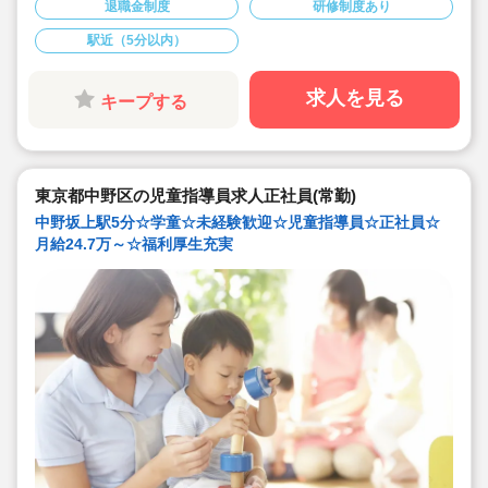
ど、様々な資格を持った職員さんたちが働いています！
退職金制度
研修制度あり
◇月給247,000円～309,000円★経験を考慮して加算され
ます♪
駅近（5分以内）
◇昇給も年1回、賞与は年2回！(前年度実績)
◇入社地点で有給3日付与！半年後にさらに10日付与！
◇プライベートも大切にしながら働けます。
◇祝い金や表彰、休暇制度など、福利厚生が充実した法
求人を見る
キープする
人です。
◇ライフワークバランスを考慮し、職員がのびのびと働
ける環境を整えています。
◇地域の子どもたちの成長をサポートする、とてもやり
がいを感じられるお仕事です♪
東京都中野区の児童指導員求人正社員(常勤)
中野坂上駅5分☆学童☆未経験歓迎☆児童指導員☆正社員☆
月給24.7万～☆福利厚生充実