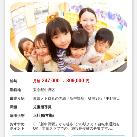
247,000
309,000
給与
月給
～
円
勤務地
東京都中野区
最寄り駅
東京メトロ丸の内線「新中野駅」徒歩3分/「中野富士
見町駅」徒歩10分
職種
児童指導員
雇用形態
正社員(常勤)
おすすめ
◇「新中野駅」から徒歩3分の駅チカ！自転車通勤も
ポイント
OK！学童クラブでの、施設長候補の募集です♪
◇保育士・幼稚園教諭・教員免許・放課後児童支援員な