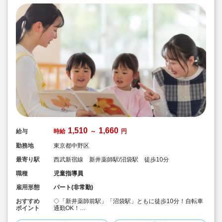
1,510
1,660
給与
時給
～
円
勤務地
東京都中野区
最寄り駅
西武新宿線 新井薬師駅/沼袋駅 徒歩10分
職種
児童指導員
雇用形態
パート(非常勤)
おすすめ
◇「新井薬師前駅」「沼袋駅」ともに徒歩10分！自転車
ポイント
通勤OK！
◇新井薬師公園内にある児童館での、学童指導員のお仕
事です♪