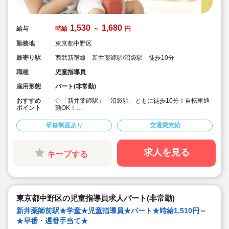
1,530
1,680
給与
時給
～
円
勤務地
東京都中野区
最寄り駅
西武新宿線 新井薬師駅/沼袋駅 徒歩10分
職種
児童指導員
雇用形態
パート(非常勤)
おすすめ
◇「新井薬師駅」「沼袋駅」ともに徒歩10分！自転車通
ポイント
勤OK！
◇新井薬師児童館内にある学童クラブでの、指導員のお
仕事です♪
研修制度あり
交通費支給
◇保育士・幼稚園教諭・教員免許・放課後児童支援員な
ど、様々な資格を持った職員さんたちが働いています！
◇時給1,530円～/早番・遅番は時給UP★
◇昇給あり！年1回♪
求人を見る
キープする
◇永年勤続表彰、慶弔見舞金制度あり！
◇勤務時間・日数はご相談ください♪
◇地域の方に長く親しまれ、多くの子どもたちに馴染み
のある施設です。
◇未経験・ブランクのある方も歓迎です！
東京都中野区の児童指導員求人パート(非常勤)
新井薬師前駅★学童★児童指導員★パート★時給1,510円～
★早番・遅番手当て★