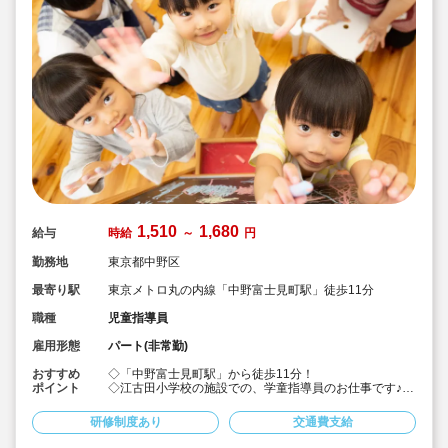
1,510
1,680
給与
時給
～
円
勤務地
東京都中野区
最寄り駅
東京メトロ丸の内線「中野富士見町駅」徒歩11分
職種
児童指導員
雇用形態
パート(非常勤)
おすすめ
◇「中野富士見町駅」から徒歩11分！
ポイント
◇江古田小学校の施設での、学童指導員のお仕事です♪
◇保育士・幼稚園教諭・教員免許・放課後児童支援員な
ど、様々な資格を持った職員さんたちが働いています！
研修制度あり
交通費支給
◇時給1,510円～/早番・遅番は時給UP★
◇昇給あり！年1回♪