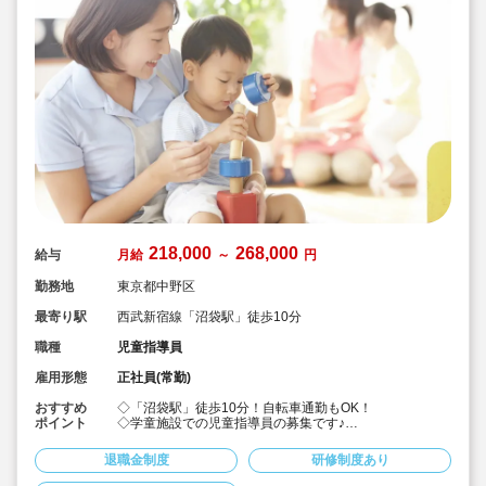
218,000
268,000
給与
月給
～
円
勤務地
東京都中野区
最寄り駅
西武新宿線「沼袋駅」徒歩10分
職種
児童指導員
雇用形態
正社員(常勤)
おすすめ
◇「沼袋駅」徒歩10分！自転車通勤もOK！
ポイント
◇学童施設での児童指導員の募集です♪
◇保育士・幼稚園教諭・教員免許・放課後児童支援員な
ど、様々な資格を持った職員さんたちが働いています！
退職金制度
研修制度あり
◇月給月給218,000～268,000円/未経験で月給21.8万円
から！★経験を考慮して加算されます♪