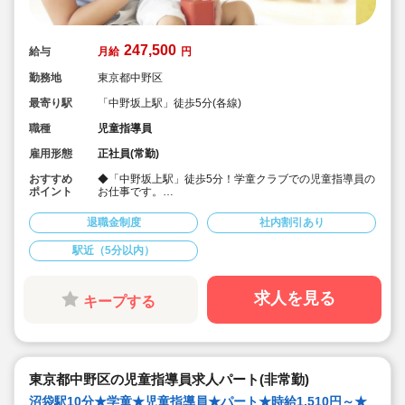
247,500
給与
月給
円
勤務地
東京都中野区
最寄り駅
「中野坂上駅」徒歩5分(各線)
職種
児童指導員
雇用形態
正社員(常勤)
おすすめ
◆「中野坂上駅」徒歩5分！学童クラブでの児童指導員の
ポイント
お仕事です。
◆保育士・教員免許・社会福祉士のいずれかの資格をお
持ちの方対象！
退職金制度
社内割引あり
◆未経験で月給247,500円～！/賞与年2回、昇給も年1回
あり♪
駅近（5分以内）
◆シフト制で週休2日以上！しっかりお休みを取りながら
無理なく働けます。
◆産前産後休暇、育児休業、慶弔休暇あり
◆介護休暇や看護休暇、育児期間中は短時間勤務もOK！
求人を見る
キープする
ライフステージの変化に合わせて働きやすい！
◆交通費支給あり(上限:3万円）
◆制服あり！子どもたちと思い切り遊べます♪
◆誕生日お祝い品（規程あり）/永年勤続表彰/マラソン・
テニス・バスケ等の部活動に参加することも出来ます。
東京都中野区の児童指導員求人パート(非常勤)
沼袋駅10分★学童★児童指導員★パート★時給1,510円～★