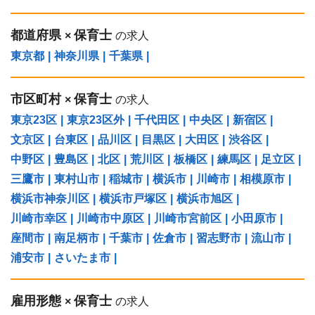
都道府県
保育士
×
の求人
東京都
|
神奈川県
|
千葉県
|
市区町村
保育士
×
の求人
東京23区
|
東京23区外
|
千代田区
|
中央区
|
新宿区
|
文京区
|
台東区
|
品川区
|
目黒区
|
大田区
|
渋谷区
|
中野区
|
豊島区
|
北区
|
荒川区
|
板橋区
|
練馬区
|
足立区
|
三鷹市
|
東村山市
|
稲城市
|
横浜市
|
川崎市
|
相模原市
|
横浜市神奈川区
|
横浜市戸塚区
|
横浜市旭区
|
川崎市幸区
|
川崎市中原区
|
川崎市宮前区
|
小田原市
|
座間市
|
南足柄市
|
千葉市
|
佐倉市
|
習志野市
|
流山市
|
浦安市
|
さいたま市
|
雇用形態
保育士
×
の求人