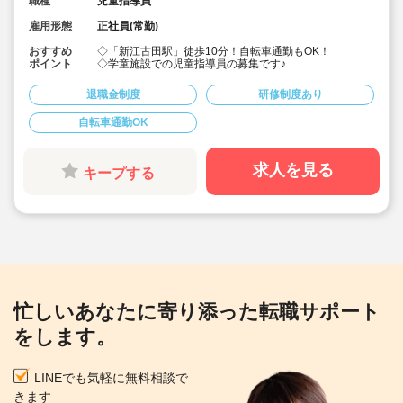
職種
児童指導員
雇用形態
正社員(常勤)
おすすめ
◇「新江古田駅」徒歩10分！自転車通勤もOK！
ポイント
◇学童施設での児童指導員の募集です♪
◇保育士・幼稚園教諭・教員免許・放課後児童支援員な
ど、様々な資格を持った職員さんたちが働いています！
退職金制度
研修制度あり
◇月給月給222,000～282,000円/未経験で月給22.2万円
から！★経験を考慮して加算されます♪
自転車通勤OK
◇昇給も年1回、賞与は年2回！(前年度実績)
◇入社地点で有給3日付与！半年後にさらに10日付与！
◇プライベートも大切にしながら働けます。
◇祝い金や表彰、休暇制度など、福利厚生が充実した法
求人を見る
キープする
人です。
◇ライフワークバランスを考慮し、職員がのびのびと働
ける環境を整えています。
◇しっかり研修があるので、ブランクのある方や未経験
の方も安心です。
忙しいあなたに寄り添った転職サポート
をします。
LINEでも気軽に無料相談で
きます