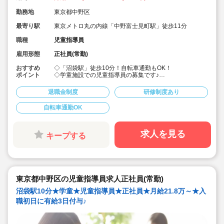
勤務地
東京都中野区
最寄り駅
東京メトロ丸の内線「中野富士見町駅」徒歩11分
職種
児童指導員
雇用形態
正社員(常勤)
おすすめ
◇「沼袋駅」徒歩10分！自転車通勤もOK！
ポイント
◇学童施設での児童指導員の募集です♪
◇保育士・幼稚園教諭・教員免許・放課後児童支援員な
ど、様々な資格を持った職員さんたちが働いています！
退職金制度
研修制度あり
◇月給月給218,000～268,000円/未経験で月給21.8万円
から！★経験を考慮して加算されます♪
自転車通勤OK
◇昇給も年1回、賞与は年2回！(前年度実績)
◇入社地点で有給3日付与！半年後にさらに10日付与！
◇プライベートも大切にしながら働けます。
◇祝い金や表彰、休暇制度など、福利厚生が充実した法
求人を見る
キープする
人です。
◇ライフワークバランスを考慮し、職員がのびのびと働
ける環境を整えています。
◇しっかり研修があるので、ブランクのある方や未経験
の方も安心です。
東京都中野区の児童指導員求人正社員(常勤)
沼袋駅10分★学童★児童指導員★正社員★月給21.8万～★入
職初日に有給3日付与♪