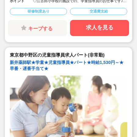
ポイント
◇江古田小学校の施設での、学童指導員のお仕事です♪
◇保育士・幼稚園教諭・教員免許・放課後児童支援員な
ど、様々な資格を持った職員さんたちが働いています！
研修制度あり
交通費支給
◇時給1,510円～/早番・遅番は時給UP★
◇昇給あり！年1回♪
◇永年勤続表彰、慶弔見舞金制度あり！
◇未経験者も歓迎です！勤務時間・日数はご相談くださ
求人を見る
キープする
い♪
◇子どもたちが放課後の時間に、安全・安心な環境で、
遊びや体験活動を楽しめるようサポートしています。
◇学生さんや主婦さんまで幅広く活躍中です！
東京都中野区の児童指導員求人パート(非常勤)
新井薬師駅★学童★児童指導員★パート★時給1,530円～★
早番・遅番手当て★