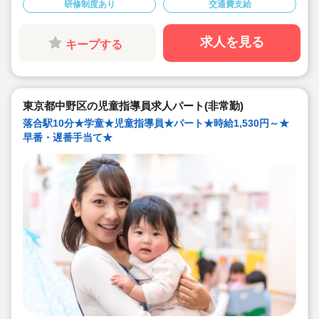
研修制度あり
交通費支給
◇保育士・幼稚園教諭・教員免許・放課後児童支援員な
ど、様々な資格を持った職員さんたちが働いています！
◇時給1,510円～/早番・遅番は時給UP★
◇昇給あり！年1回♪
求人を見る
キープする
◇永年勤続表彰、慶弔見舞金制度あり！
◇勤務時間・日数はご相談ください♪
◇地域の方に長く親しまれ、多くの子どもたちに馴染み
のある施設です。
◇未経験・ブランクのある方も歓迎です！
東京都中野区の児童指導員求人パート(非常勤)
落合駅10分★学童★児童指導員★パート★時給1,530円～★
早番・遅番手当て★