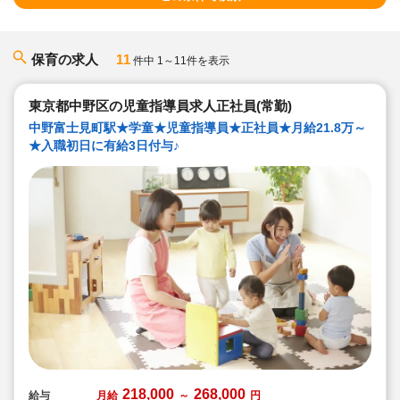
保育の求人
11
件中 1～11件を表示
東京都中野区の児童指導員求人正社員(常勤)
中野富士見町駅★学童★児童指導員★正社員★月給21.8万～
★入職初日に有給3日付与♪
218,000
268,000
給与
月給
～
円