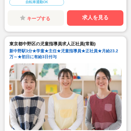
自転車通勤OK
◇昇給も年1回、賞与は年2回！(前年度実績)
◇入社地点で有給3日付与！半年後にさらに10日付与！
◇プライベートも大切にしながら働けます。
◇祝い金や表彰、休暇制度など、福利厚生が充実した法
求人を見る
キープする
人です。
◇ライフワークバランスを考慮し、職員がのびのびと働
ける環境を整えています。
◇しっかり研修があるので、ブランクのある方や未経験
の方も安心です。
東京都中野区の児童指導員求人正社員(常勤)
新中野駅3分★学童★主任★児童指導員★正社員★月給23.2
万～★初日に有給3日付与