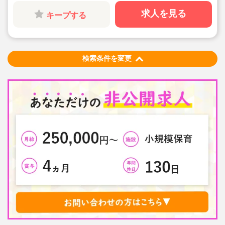
◇永年勤続表彰、慶弔見舞金制度あり！
◇未経験者も歓迎です！勤務時間・日数はご相談くださ
求人を見る
キープする
い♪
◇子どもたちが放課後の時間に、安全・安心な環境で、
遊びや体験活動を楽しめるようサポートしています。
◇学生さんや主婦さんまで幅広く活躍中です！
検索条件を変更