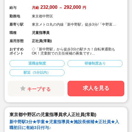
232,000
292,000
給与
月給
～
円
勤務地
東京都中野区
最寄り駅
東京メトロ丸の内線「新中野駅」徒歩3分/「中野富士
見町駅」徒歩10分
職種
児童指導員
雇用形態
正社員(常勤)
おすすめ
◇「新中野駅」から徒歩3分の駅チカ！自転車通勤も
ポイント
OK！児童館での主任候補の募集です♪
◇保育士・幼稚園教諭・教員免許・放課後児童支援員な
ど、様々な資格を持った職員さんたちが働いています！
退職金制度
研修制度あり
◇月給232,000～292,000円/★経験を考慮して加算され
ます♪
駅近（5分以内）
◇昇給も年1回、賞与は年2回！(前年度実績)
◇入社地点で有給3日付与！半年後にさらに10日付与！
◇プライベートも大切にしながら働けます。
◇祝い金や表彰、休暇制度など、福利厚生が充実した法
求人を見る
キープする
人です。
◇ライフワークバランスを考慮し、職員がのびのびと働
ける環境を整えています。
◇こども達が素直に感情を表現できる、安心・安全の環
境を目指しています。
東京都中野区の児童指導員求人正社員(常勤)
新中野駅3分★学童★児童指導員★施設長候補★正社員★入
職初日に有給3日付与♪