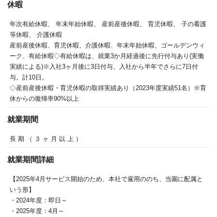
休暇
年次有給休暇、
年末年始休暇、
産前産後休暇、
育児休暇、
子の看護
等休暇、
介護休暇
産前産後休暇、育児休暇、介護休暇、年末年始休暇、ゴールデンウィ
ーク、有給休暇◇有給休暇は、就業3か月経過後に先行付与あり(実働
実績による)※入社3ヶ月後に3日付与、入社から半年でさらに7日付
与。計10日。
◇産前産後休暇・育児休暇の取得実績あり（2023年度実績51名）※育
休からの復帰率90%以上
就業期間
長
期
（
３
ヶ
月
以
上
）
就業期間詳細
【2025年4月サービス開始のため、本社で雇用ののち、当園に配属と
いう形】
・2024年度：即日～
・2025年度：4月～