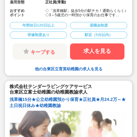
雇用形態
正社員(常勤)
おすすめ
◇「浅草橋駅」徒歩5分の駅チカ！通勤らくらく♪
ポイント
◇3～5歳児の一時預かり保育のお仕事です
定員30名（保育者3名程度で保育）の公立幼稚園
の預かり保育、正社員求人です！
年間休日120日以上
退職金制度
◇月給242,500円〜+賞与2.4か月★エリア最高水
準を保証！
研修制度あり
駅近（5分以内）
◇年間休日120日以上！入職の3か月後には有給付
与あり！
◇人気の土日祝日お休み求人です。早番遅番勤務
なし
求人を見る
キープする
◇残業月1.8時間と少なめです。残業代は全額支
給。
◇しっかりお休みが取れます♪充実したプライベ
ートを送っている職員さんが沢山います
他の台東区立育英幼稚園の求人を見る
◇持ち帰りなし◎ 一人ひとりの負担を減らす工夫
をしています
◇本社のバックアップやサポートがあるので安心
して勤務できます。
株式会社テンダーラビングケアサービス
◇産前産後休暇・育児休暇の前年度・取得実績51
台東区立富士幼稚園の幼稚園教諭求人
名！全職員の40%が子育て中です。家庭と両立し
やすい環境です♪
浅草橋15分★公立幼稚園預かり保育★正社員★月24.2万～★
土日祝日休み★幼稚園教諭