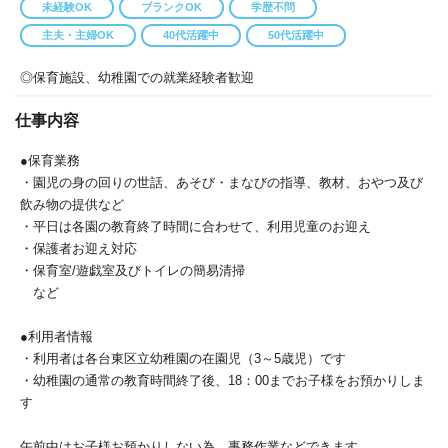
未経験OK
ブランクOK
学歴不問
主夫・主婦OK
40代活躍中
50代活躍中
◎保育施設、幼稚園での就業経験者歓迎
仕事内容
●保育業務
・園児の身の回りの世話、あそび・まなびの指導、教材、おやつ及び
飲み物の提供など
・平日は各園の教育終了時間に合わせて、利用児童のお迎え
・保護者お迎え対応
・保育室/遊戯室及びトイレの簡易清掃
など
●利用者情報
・利用者は各台東区立幼稚園の在園児（3～5歳児）です
・幼稚園の通常の教育時間終了後、18：00までお子様をお預かりしま
す
午前中はお子様お預かりしない為、事務作業などできます。