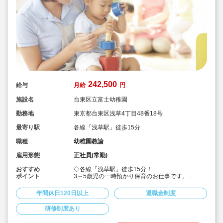
242,500
給与
月給
円
施設名
台東区立富士幼稚園
勤務地
東京都台東区浅草4丁目48番18号
最寄り駅
各線「浅草駅」徒歩15分
職種
幼稚園教諭
雇用形態
正社員(常勤)
おすすめ
◇各線「浅草駅」徒歩15分！
ポイント
3～5歳児の一時預かり保育のお仕事です。
定員30名（保育者3名程度で保育）の公立幼稚園
の預かり保育、正社員求人です！
年間休日120日以上
退職金制度
◇月給242,500円〜+賞与2.4か月★エリア最高水
準を保証！
研修制度あり
◇年間休日120日以上！入職の3か月後には有給付
与あり！