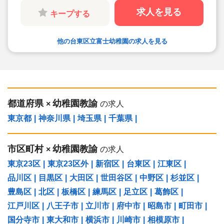
◇人気の土日祝日お休み求人です。早番遅番勤務
なし
求人を見る
キープする
◇残業月1.8時間と少なめです。残業代は全額支
給。
◇しっかりお休みが取れます♪充実したプライベ
ートを送っている職員さんが沢山います
他の台東区立富士幼稚園の求人を見る
◇持ち帰りなし◎ 一人ひとりの負担を減らす工夫
をしています
◇本社のバックアップやサポートがあるので安心
して勤務できます。
◇産前産後休暇・育児休暇の前年度・取得実績51
名！全職員の40%が子育て中です。家庭と両立し
やすい環境です♪
都道府県
幼稚園教諭
×
の求人
東京都
|
神奈川県
|
埼玉県
|
千葉県
|
市区町村
幼稚園教諭
×
の求人
東京23区
|
東京23区外
|
新宿区
|
台東区
|
江東区
|
品川区
|
目黒区
|
大田区
|
世田谷区
|
中野区
|
杉並区
|
豊島区
|
北区
|
板橋区
|
練馬区
|
足立区
|
葛飾区
|
江戸川区
|
八王子市
|
立川市
|
府中市
|
昭島市
|
町田市
|
国分寺市
|
東大和市
|
横浜市
|
川崎市
|
相模原市
|