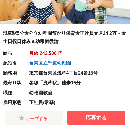
浅草駅5分★公立幼稚園預かり保育★正社員★月24.2万～★
土日祝日休み★幼稚園教諭
給与
月給
242,500
円
施設名
台東区立千束幼稚園
勤務地
東京都台東区浅草4丁目24番15号
最寄り駅
各線「浅草駅」徒歩15分
職種
幼稚園教諭
雇用形態
正社員(常勤)
応募する
キープする