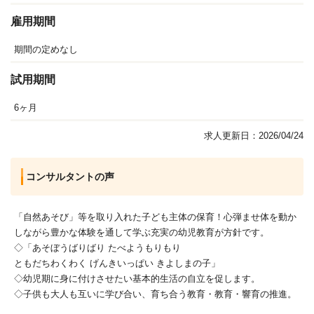
雇用期間
期間の定めなし
試用期間
6ヶ月
求人更新日：2026/04/24
コンサルタントの声
「自然あそび」等を取り入れた子ども主体の保育！心弾ませ体を動か
しながら豊かな体験を通して学ぶ充実の幼児教育が方針です。
◇「あそぼうばりばり たべようもりもり
ともだちわくわく げんきいっぱい きよしまの子」
◇幼児期に身に付けさせたい基本的生活の自立を促します。
◇子供も大人も互いに学び合い、育ち合う教育・教育・響育の推進。