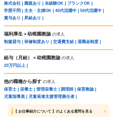
株式会社
|
園庭あり
|
未経験OK
|
ブランクOK
|
学歴不問
|
主夫・主婦OK
|
40代活躍中
|
50代活躍中
|
賞与あり
|
昇給あり
|
福利厚生
幼稚園教諭
×
の求人
制服貸与
|
研修制度あり
|
交通費支給
|
退職金制度
|
給与（⽉給）
幼稚園教諭
×
の求人
20万円以上
|
他の職種から探す
の求人
保育士
|
栄養士
|
管理栄養士
|
調理師
|
保育教諭
|
児童指導員
|
児童発達支援管理責任者
|
【 お仕事紹介について 】のよくある質問を見る