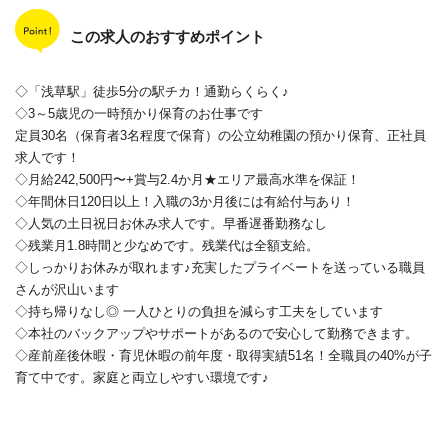
この求人のおすすめポイント
◇「浅草駅」徒歩5分の駅チカ！通勤らくらく♪
◇3～5歳児の一時預かり保育のお仕事です
定員30名（保育者3名程度で保育）の公立幼稚園の預かり保育、正社員
求人です！
◇月給242,500円〜+賞与2.4か月★エリア最高水準を保証！
◇年間休日120日以上！入職の3か月後には有給付与あり！
◇人気の土日祝日お休み求人です。早番遅番勤務なし
◇残業月1.8時間と少なめです。残業代は全額支給。
◇しっかりお休みが取れます♪充実したプライベートを送っている職員
さんが沢山います
◇持ち帰りなし◎ 一人ひとりの負担を減らす工夫をしています
◇本社のバックアップやサポートがあるので安心して勤務できます。
◇産前産後休暇・育児休暇の前年度・取得実績51名！全職員の40%が子
育て中です。家庭と両立しやすい環境です♪