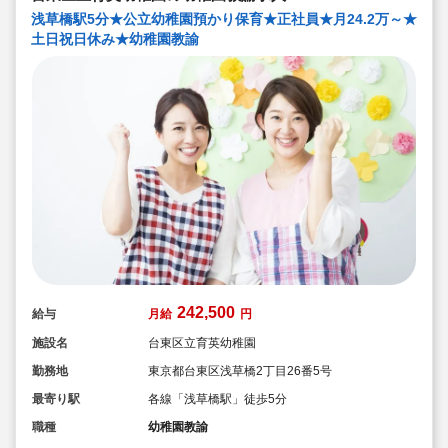
浅草橋駅5分★公立幼稚園預かり保育★正社員★月24.2万～★
土日祝日休み★幼稚園教諭
242,500
給与
月給
円
施設名
台東区立育英幼稚園
勤務地
東京都台東区浅草橋2丁目26番5号
最寄り駅
各線「浅草橋駅」徒歩5分
職種
幼稚園教諭