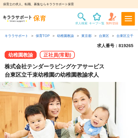
保育士の求人、転職、募集ならキララサポート保育
キララサポート
保育TOP
幼稚園教諭
東京都
台東区
台東区立千束
求人番号：819265
幼稚園教諭
正社員(常勤)
株式会社テンダーラビングケアサービス
台東区立千束幼稚園の幼稚園教諭求人