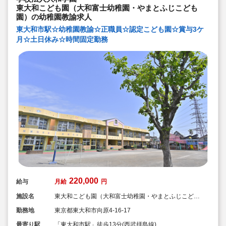
東大和こども園（大和富士幼稚園・やまとふじこども
園）の幼稚園教諭求人
東大和市駅☆幼稚園教諭☆正職員☆認定こども園☆賞与3ケ
月☆土日休み☆時間固定勤務
220,000
給与
月給
円
施設名
東大和こども園（大和富士幼稚園・やまとふじこども
園）
勤務地
東京都東大和市向原4-16-17
最寄り駅
「東大和市駅」徒歩13分(西武拝島線)