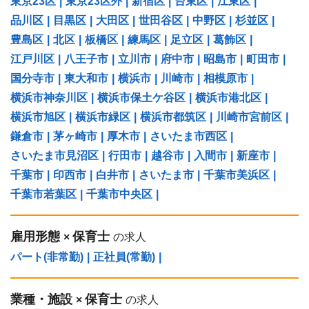
東京23区
|
東京23区外
|
新宿区
|
台東区
|
江東区
|
品川区
|
目黒区
|
大田区
|
世田谷区
|
中野区
|
杉並区
|
豊島区
|
北区
|
板橋区
|
練馬区
|
足立区
|
葛飾区
|
江戸川区
|
八王子市
|
立川市
|
府中市
|
昭島市
|
町田市
|
国分寺市
|
東大和市
|
横浜市
|
川崎市
|
相模原市
|
横浜市神奈川区
|
横浜市保土ケ谷区
|
横浜市港北区
|
横浜市旭区
|
横浜市緑区
|
横浜市都筑区
|
川崎市宮前区
|
鎌倉市
|
茅ヶ崎市
|
厚木市
|
さいたま市西区
|
さいたま市見沼区
|
行田市
|
越谷市
|
入間市
|
新座市
|
千葉市
|
印西市
|
白井市
|
さいたま市
|
千葉市美浜区
|
千葉市若葉区
|
千葉市中央区
|
雇用形態
保育士
×
の求人
パート(非常勤)
|
正社員(常勤)
|
業種・施設
保育士
×
の求人