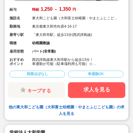
1,250
1,350
給与
時給
～
円
施設名
東大和こども園（大和富士幼稚園・やまとふじこども
園）
勤務地
東京都東大和市向原4-16-17
最寄り駅
「東大和市駅」徒歩13分(西武拝島線)
職種
幼稚園教諭
雇用形態
パート(非常勤)
おすすめ
西武拝島線東大和市駅から徒歩13分！
ポイント
車通勤が可能（駐車場利用も可能）☆
時給は1,250円～☆
学校法人が運営する認定こども園での短時間勤務のお仕
残業ほぼなし
車通勤OK
事！
月曜～金曜の週5日で、朝7:30～2時間以上勤務可能な
方、もしくは夕方13:30か16:30までの3時間以上の勤務
が可能な方をお待ちしています！
求人を見る
キープする
キララサポートを利用する３つのメリット
・面接対策、書類の添削といった選考対策を実施
・給与面などの条件交渉
他の東大和こども園（大和富士幼稚園・やまとふじこども園）の求
・入職後のフォロー体制も完備
人を見る
学校法人大和学園