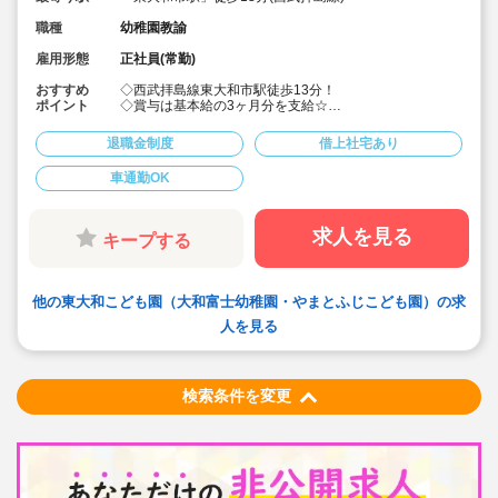
職種
幼稚園教諭
雇用形態
正社員(常勤)
おすすめ
◇西武拝島線東大和市駅徒歩13分！
ポイント
◇賞与は基本給の3ヶ月分を支給☆
◇土日休み☆時間固定勤務です
◇車通勤可能（駐車場も自己負担5,000円/月で利用可
退職金制度
借上社宅あり
能）☆
◇月給220,000円～☆
車通勤OK
◇学校法人が運営する認定こども園でのお仕事！
求人を見る
キープする
他の東大和こども園（大和富士幼稚園・やまとふじこども園）の求
人を見る
検索条件を変更