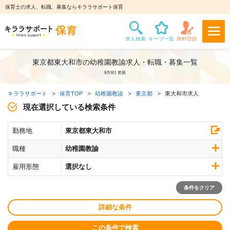
保育士の求人、転職、募集ならキララサポート保育
東京都東大和市の幼稚園教諭求人・転職・募集一覧
8月9日 更新
キララサポート
保育TOP
幼稚園教諭
東京都
東大和市求人
現在選択している検索条件
勤務地
東京都東大和市
職種
幼稚園教諭
雇用形態
選択なし
条件をクリア
詳細な条件
この条件で検索