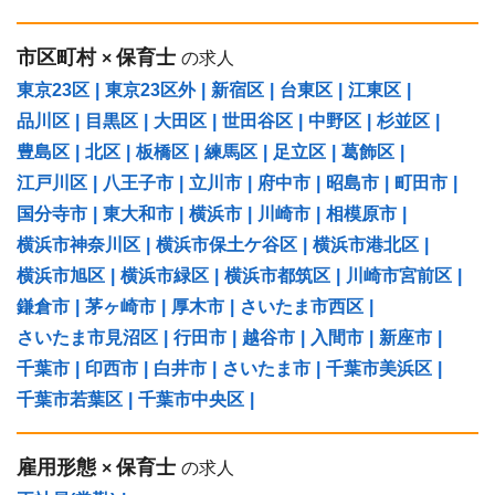
市区町村
保育士
×
の求人
東京23区
|
東京23区外
|
新宿区
|
台東区
|
江東区
|
品川区
|
目黒区
|
大田区
|
世田谷区
|
中野区
|
杉並区
|
豊島区
|
北区
|
板橋区
|
練馬区
|
足立区
|
葛飾区
|
江戸川区
|
八王子市
|
立川市
|
府中市
|
昭島市
|
町田市
|
国分寺市
|
東大和市
|
横浜市
|
川崎市
|
相模原市
|
横浜市神奈川区
|
横浜市保土ケ谷区
|
横浜市港北区
|
横浜市旭区
|
横浜市緑区
|
横浜市都筑区
|
川崎市宮前区
|
鎌倉市
|
茅ヶ崎市
|
厚木市
|
さいたま市西区
|
さいたま市見沼区
|
行田市
|
越谷市
|
入間市
|
新座市
|
千葉市
|
印西市
|
白井市
|
さいたま市
|
千葉市美浜区
|
千葉市若葉区
|
千葉市中央区
|
雇用形態
保育士
×
の求人