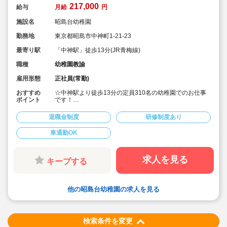
217,000
給与
月給
円
施設名
昭島台幼稚園
勤務地
東京都昭島市中神町1-21-23
最寄り駅
「中神駅」徒歩13分(JR青梅線)
職種
幼稚園教諭
雇用形態
正社員(常勤)
おすすめ
☆中神駅より徒歩13分の定員310名の幼稚園でのお仕事
ポイント
です！
☆自転車、車での通勤もOK！
☆土日祝日休み、産休育休などの制度も整っていて、プ
退職金制度
研修制度あり
ライベートとのバランスも取りやすい♪
☆新卒、未経験の方もご応募可能です！
車通勤OK
☆やる気を認めてもらえる環境です！
求人を見る
キープする
他の昭島台幼稚園の求人を見る
検索条件を変更