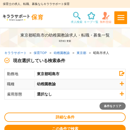
保育士の求人、転職、募集ならキララサポート保育
東京都昭島市の幼稚園教諭求人・転職・募集一覧
8月9日 更新
キララサポート
保育TOP
幼稚園教諭
東京都
昭島市求人
現在選択している検索条件
勤務地
東京都昭島市
職種
幼稚園教諭
雇用形態
選択なし
条件をクリア
詳細な条件
この条件で検索