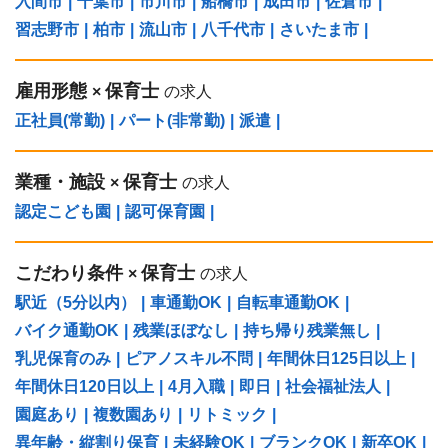
入間市
|
千葉市
|
市川市
|
船橋市
|
成田市
|
佐倉市
|
習志野市
|
柏市
|
流山市
|
八千代市
|
さいたま市
|
雇用形態
保育士
×
の求人
正社員(常勤)
|
パート(非常勤)
|
派遣
|
業種・施設
保育士
×
の求人
認定こども園
|
認可保育園
|
こだわり条件
保育士
×
の求人
駅近（5分以内）
|
車通勤OK
|
自転車通勤OK
|
バイク通勤OK
|
残業ほぼなし
|
持ち帰り残業無し
|
乳児保育のみ
|
ピアノスキル不問
|
年間休日125日以上
|
年間休日120日以上
|
4月入職
|
即日
|
社会福祉法人
|
園庭あり
|
複数園あり
|
リトミック
|
異年齢・縦割り保育
|
未経験OK
|
ブランクOK
|
新卒OK
|