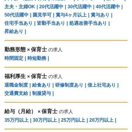
主夫・主婦OK
|
20代活躍中
|
30代活躍中
|
40代活躍中
|
50代活躍中
|
園見学可
|
賞与4ヶ月以上
|
賞与あり
|
住宅手当あり
|
皆勤手当あり
|
処遇改善手当あり
|
昇給あり
|
勤務形態
保育士
×
の求人
時間固定
|
時短勤務
|
福利厚生
保育士
×
の求人
退職金制度
|
給食あり
|
研修制度あり
|
借上社宅あり
|
交通費支給
|
制服貸与
|
給与（⽉給）
保育士
×
の求人
35万円以上
|
30万円以上
|
25万円以上
|
20万円以上
|