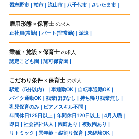
習志野市
|
柏市
|
流山市
|
八千代市
|
さいたま市
|
雇用形態
保育士
×
の求人
正社員(常勤)
|
パート(非常勤)
|
派遣
|
業種・施設
保育士
×
の求人
認定こども園
|
認可保育園
|
こだわり条件
保育士
×
の求人
駅近（5分以内）
|
車通勤OK
|
自転車通勤OK
|
バイク通勤OK
|
残業ほぼなし
|
持ち帰り残業無し
|
乳児保育のみ
|
ピアノスキル不問
|
年間休日125日以上
|
年間休日120日以上
|
4月入職
|
即日
|
社会福祉法人
|
園庭あり
|
複数園あり
|
リトミック
|
異年齢・縦割り保育
|
未経験OK
|