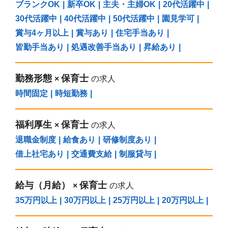
ブランクOK
|
新卒OK
|
主夫・主婦OK
|
20代活躍中
|
30代活躍中
|
40代活躍中
|
50代活躍中
|
園見学可
|
賞与4ヶ月以上
|
賞与あり
|
住宅手当あり
|
皆勤手当あり
|
処遇改善手当あり
|
昇給あり
|
勤務形態
保育士
×
の求人
時間固定
|
時短勤務
|
福利厚生
保育士
×
の求人
退職金制度
|
給食あり
|
研修制度あり
|
借上社宅あり
|
交通費支給
|
制服貸与
|
給与（⽉給）
保育士
×
の求人
35万円以上
|
30万円以上
|
25万円以上
|
20万円以上
|