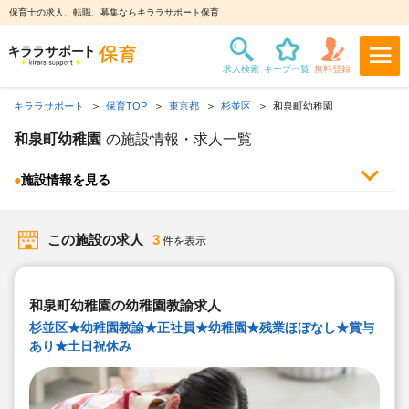
保育士の求人、転職、募集ならキララサポート保育
キララサポート
保育TOP
東京都
杉並区
和泉町幼稚園
和泉町幼稚園
の施設情報・求人一覧
●
施設情報を見る
この施設の求人
3
件を表示
和泉町幼稚園の幼稚園教諭求人
杉並区★幼稚園教諭★正社員★幼稚園★残業ほぼなし★賞与
あり★土日祝休み