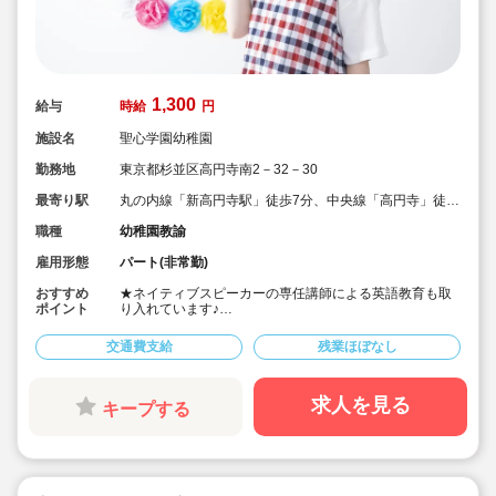
1,300
給与
時給
円
施設名
聖心学園幼稚園
勤務地
東京都杉並区高円寺南2－32－30
最寄り駅
丸の内線「新高円寺駅」徒歩7分、中央線「高円寺」徒歩
11分
職種
幼稚園教諭
雇用形態
パート(非常勤)
おすすめ
★ネイティブスピーカーの専任講師による英語教育も取
ポイント
り入れています♪
★経験豊富な職員が多数在籍しているので、安心して働
けます♪
交通費支給
残業ほぼなし
★完全週休2日制なので、プライベートとも両立しやすい
♪
★歴史のある長年子どもたちの成長を見守り続けてきた
幼稚園です♪
求人を見る
キープする