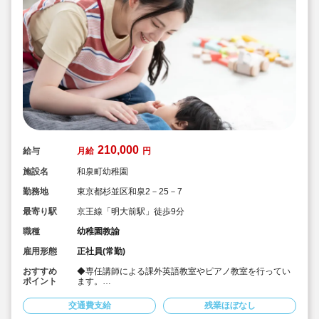
210,000
給与
月給
円
施設名
和泉町幼稚園
勤務地
東京都杉並区和泉2－25－7
最寄り駅
京王線「明大前駅」徒歩9分
職種
幼稚園教諭
雇用形態
正社員(常勤)
おすすめ
◆専任講師による課外英語教室やピアノ教室を行ってい
ポイント
ます。
◆給食には自然農法や有機栽培の玄米菜食を取り入れて
います。
交通費支給
残業ほぼなし
◆土日固定休み！残業ほぼなし！