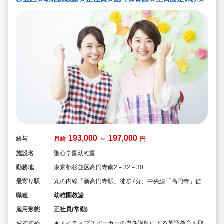
193,000
197,000
給与
月給
～
円
施設名
聖心学園幼稚園
勤務地
東京都杉並区高円寺南2－32－30
最寄り駅
丸の内線「新高円寺駅」徒歩7分、中央線「高円寺」徒歩
11分
職種
幼稚園教諭
雇用形態
正社員(常勤)
おすすめ
★ネイティブスピーカーの専任講師による英語教育も取