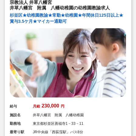
宗教法人 井草八幡宮
井草八幡宮 附属 八幡幼稚園の幼稚園教諭求人
杉並区★幼稚園教諭★常勤★幼稚園★年間休日125日以上★
賞与3.5ケ月★マイカー通勤可
230,000
給与
月給
円
施設名
井草八幡宮 附属 八幡幼稚園
勤務地
東京都杉並区善福寺1－33－11
最寄り駅
JR中央線「西荻窪駅」バス8分