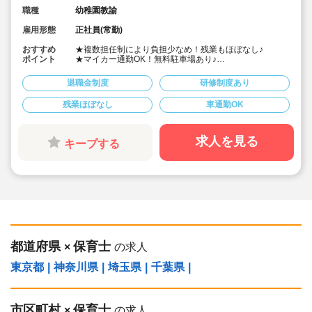
職種
幼稚園教諭
雇用形態
正社員(常勤)
おすすめ
★複数担任制により負担少なめ！残業もほぼなし♪
ポイント
★マイカー通勤OK！無料駐車場あり♪
★経験豊富な職員が多数在籍しているので、安心して働
けます♪
退職金制度
研修制度あり
★長い歴史に裏づけされた保育のノウハウも魅力的です♪
残業ほぼなし
車通勤OK
求人を見る
キープする
都道府県
保育士
×
の求人
東京都
|
神奈川県
|
埼玉県
|
千葉県
|
市区町村
保育士
×
の求人