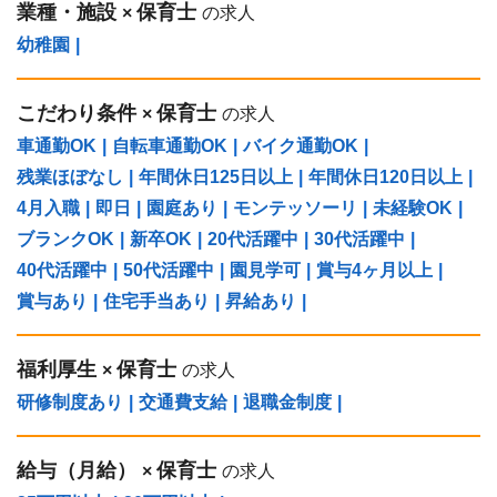
業種・施設
保育士
×
の求人
幼稚園
|
こだわり条件
保育士
×
の求人
車通勤OK
|
自転車通勤OK
|
バイク通勤OK
|
残業ほぼなし
|
年間休日125日以上
|
年間休日120日以上
|
4月入職
|
即日
|
園庭あり
|
モンテッソーリ
|
未経験OK
|
ブランクOK
|
新卒OK
|
20代活躍中
|
30代活躍中
|
40代活躍中
|
50代活躍中
|
園見学可
|
賞与4ヶ月以上
|
賞与あり
|
住宅手当あり
|
昇給あり
|
福利厚生
保育士
×
の求人
研修制度あり
|
交通費支給
|
退職金制度
|
給与（⽉給）
保育士
×
の求人