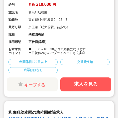
210,000
給与
月給
円
施設名
和泉町幼稚園
勤務地
東京都杉並区和泉2－25－7
最寄り駅
京王線「明大前駅」徒歩9分
職種
幼稚園教諭
雇用形態
正社員(常勤)
おすすめ
◆8：30～16：30がコア勤務になります
ポイント
土日祝休みなのでプライベートも充実◎
◆14：00までは幼稚園業務ですがその後は書類業務など
出来ます。
年間休日120日以上
交通費支給
◆こどもが好きな方歓迎です。園の方針を理解して一緒
に働きたい方大歓迎
残業ほぼなし
◆専任講師による課外英語教室やピアノ教室を行ってい
ます。
◆給食には自然農法や有機栽培の玄米菜食を取り入れて
います。
求人を見る
キープする
◆土日固定休み！残業ほぼなし！
◆通園バスはありません。
◆昼食は週2回は給食、その他の日はお弁当です。
◆先輩のフォローがあるので安心して働けます
◆園庭は緑豊かな木々に囲まれ、四季の移り変わりを肌
で感じながら、小規模園特有の家庭的な雰囲気の中で、
明るく元気で楽しい幼稚園生活を過ごしています。遊具
和泉町幼稚園の幼稚園教諭求人
も色鮮やかなアスレチックやブランコの他、大きな新幹
線があり、子供たちも元気よく遊んでいます。心身の健