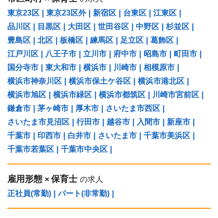
東京23区
|
東京23区外
|
新宿区
|
台東区
|
江東区
|
品川区
|
目黒区
|
大田区
|
世田谷区
|
中野区
|
杉並区
|
豊島区
|
北区
|
板橋区
|
練馬区
|
足立区
|
葛飾区
|
江戸川区
|
八王子市
|
立川市
|
府中市
|
昭島市
|
町田市
|
国分寺市
|
東大和市
|
横浜市
|
川崎市
|
相模原市
|
横浜市神奈川区
|
横浜市保土ケ谷区
|
横浜市港北区
|
横浜市旭区
|
横浜市緑区
|
横浜市都筑区
|
川崎市宮前区
|
鎌倉市
|
茅ヶ崎市
|
厚木市
|
さいたま市西区
|
さいたま市見沼区
|
行田市
|
越谷市
|
入間市
|
新座市
|
千葉市
|
印西市
|
白井市
|
さいたま市
|
千葉市美浜区
|
千葉市若葉区
|
千葉市中央区
|
雇用形態
保育士
×
の求人
正社員(常勤)
|
パート(非常勤)
|