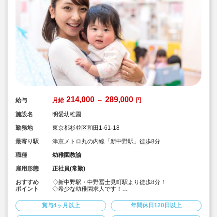
214,000
289,000
給与
月給
～
円
施設名
明愛幼稚園
勤務地
東京都杉並区和田1-61-18
最寄り駅
津京メトロ丸の内線「新中野駅」徒歩8分
職種
幼稚園教諭
雇用形態
正社員(常勤)
おすすめ
◇新中野駅・中野冨士見町駅より徒歩8分！
ポイント
◇希少な幼稚園求人です！
◇年間休日145日とプライベートも充実♪
◇壁一面が立体アスレチックになった遊具あり！
賞与4ヶ月以上
年間休日120日以上
◇専任の講師が各学年に合わせたカリキュラム指導にあ
たっています！