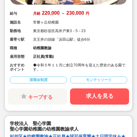
220,000
230,000
給与
月給
～
円
施設名
常磐ヶ丘幼稚園
勤務地
東京都杉並区高井戸東3－5－23
最寄り駅
京王井の頭線「浜田山駅」徒歩6分
職種
幼稚園教諭
雇用形態
正社員(常勤)
おすすめ
◆令和５年１１月に創立70周年を迎えた歴史のある園で
ポイント
す。
◆自由選択活動に積極的に取り組む個性重視の教育方針
です。
退職金制度
モンテッソーリ
◆変形労働時間制を取り入れた働きやすい環境です。
◆希望があれば入職前の研修あり。
求人を見る
キープする
学校法人 聖心学園
聖心学園幼稚園の幼稚園教諭求人
杉並区★幼稚園教諭★正社員★認可保育園★土日固定休み★