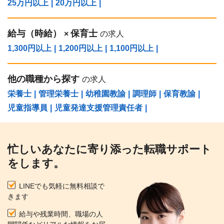
25万円以上
|
20万円以上
|
給与（時給）
保育士
×
の求人
1,300円以上
|
1,200円以上
|
1,100円以上
|
他の職種から探す
の求人
栄養士
|
管理栄養士
|
幼稚園教諭
|
調理師
|
保育教諭
|
児童指導員
|
児童発達支援管理責任者
|
忙しいあなたに寄り添った転職サポート
をします。
LINEでも気軽に無料相談で
きます
給与や残業時間、職場の人