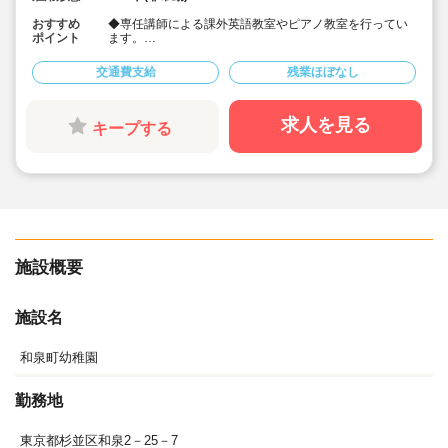
おすすめ
◆専任講師による課外英語教室やピアノ教室を行ってい
ポイント
ます。
◆給食には自然農法や有機栽培の玄米菜食を取り入れて
います。
交通費支給
残業ほぼなし
◆土日固定休み！残業ほぼなし！
◆優しい先輩のフォローがあるので安心して働けます。
求人を見る
キープする
施設概要
施設名
和泉町幼稚園
勤務地
東京都杉並区和泉2－25－7