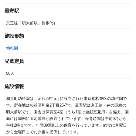
最寄駅
京王線「明大前駅」徒歩9分
施設形態
幼稚園
児童定員
50人
施設情報
和泉町幼稚園は、昭和29年5月に設立された東京都杉並区の幼稚園で
す。所在地は杉並区和泉2丁目25-7で、最寄駅は京王線・井の頭線の
明大前駅です。園舎は保育室4室（うち1室は遊戯室兼用）を備え、園
庭には周囲に固定遊具が設置されています。保育時間は午前9時から
午後2時までで、年間39週以上の保育を行っています。給食は月曜日
から金曜日までお弁当を提供しています。