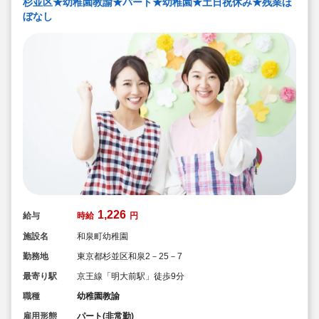
杉並区★幼稚園教諭★パート★幼稚園★土日祝休み★残業ほ
康づくり、スポーツへの興味づけの一助として、専門講
師による体育指導も行っています。
ぼなし
◆教育目標
★心身共に健全で明るい子ども
★意欲と自発性に富んだ子ども
★豊かな感性と思いやりの持てる子ども
1,226
給与
時給
円
施設名
和泉町幼稚園
勤務地
東京都杉並区和泉2－25－7
最寄り駅
京王線「明大前駅」徒歩9分
職種
幼稚園教諭
雇用形態
パート(非常勤)