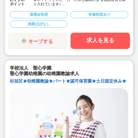
ポイント
り入れています♪
★経験豊富な職員が多数在籍しているので、安心して働
けます♪
退職金制度
研修制度あり
★完全週休2日制なので、プライベートとも両立しやすい
♪
残業ほぼなし
★年少組は2人担任制を採用することで業務負担を軽減し
ております。
過度なプレッシャーを受けず安心して保育を行うことが
できます。
求人を見る
キープする
★リズム遊びや体操、英語に力を入れています。
専門学校の講師が指導を行うなど楽しみながら学びを深
めていける環境が整っています。
★歴史のある長年子どもたちの成長を見守り続けてきた
幼稚園です♪
学校法人 聖心学園
聖心学園幼稚園の幼稚園教諭求人
杉並区★幼稚園教諭★パート★認可保育園★土日固定休み★