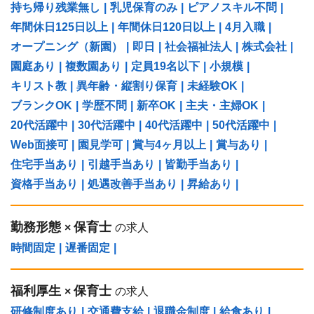
持ち帰り残業無し
|
乳児保育のみ
|
ピアノスキル不問
|
年間休日125日以上
|
年間休日120日以上
|
4月入職
|
オープニング（新園）
|
即日
|
社会福祉法人
|
株式会社
|
園庭あり
|
複数園あり
|
定員19名以下
|
小規模
|
キリスト教
|
異年齢・縦割り保育
|
未経験OK
|
ブランクOK
|
学歴不問
|
新卒OK
|
主夫・主婦OK
|
20代活躍中
|
30代活躍中
|
40代活躍中
|
50代活躍中
|
Web面接可
|
園見学可
|
賞与4ヶ月以上
|
賞与あり
|
住宅手当あり
|
引越手当あり
|
皆勤手当あり
|
資格手当あり
|
処遇改善手当あり
|
昇給あり
|
勤務形態
保育士
×
の求人
時間固定
|
遅番固定
|
福利厚生
保育士
×
の求人
研修制度あり
|
交通費支給
|
退職金制度
|
給食あり
|