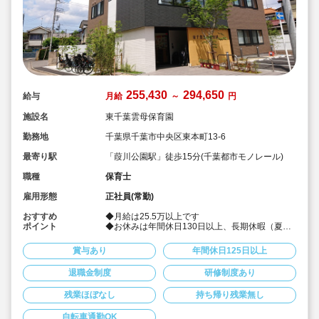
255,430
294,650
給与
月給
～
円
施設名
東千葉雲母保育園
勤務地
千葉県千葉市中央区東本町13-6
最寄り駅
「葭川公園駅」徒歩15分(千葉都市モノレール)
職種
保育士
雇用形態
正社員(常勤)
おすすめ
◆月給は25.5万以上です
ポイント
◆お休みは年間休日130日以上、長期休暇（夏季
休暇で9連休）も取得可能です♪
◆雲母保育園は60名以下のコンパクトなサイズの
賞与あり
年間休日125日以上
園になります
◆仕事もプライベートも両立出来ます。
退職金制度
研修制度あり
◆残業少な目です（サービス残業・持ち帰り業務
をしない仕組みになっています。平均残業 月4.7
残業ほぼなし
持ち帰り残業無し
時間！）
◆行事は最低限です！行事に追われることはあり
ません。
自転車通勤OK