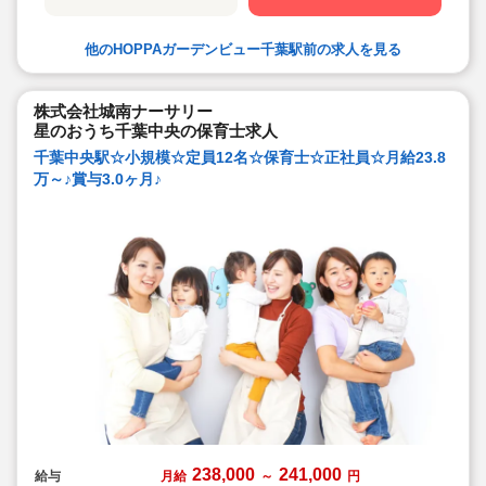
◇土曜日出勤は平日に振休を取得可能です！
有給消化率も高く、休暇を取得しやすい環境で
す♪
他のHOPPAガーデンビュー千葉駅前の求人を見る
◇アットホームな保育園です♪保育園を子ども達
の笑顔あふれる園にしていきましょう！
株式会社城南ナーサリー
星のおうち千葉中央の保育士求人
千葉中央駅☆小規模☆定員12名☆保育士☆正社員☆月給23.8
万～♪賞与3.0ヶ月♪
238,000
241,000
給与
月給
～
円