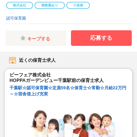
株式会社
複数園あり
小規模
認可保育園
応募する
キープする
近くの保育士求人
ビーフェア株式会社
HOPPAガーデンビュー千葉駅前の保育士求人
千葉駅☆認可保育園☆定員59名☆保育士☆常勤☆月給22万円
～☆宿舎借上げ充実