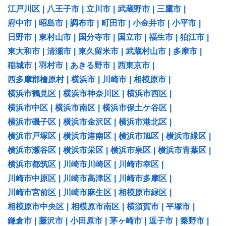
江戸川区
|
八王子市
|
立川市
|
武蔵野市
|
三鷹市
|
府中市
|
昭島市
|
調布市
|
町田市
|
小金井市
|
小平市
|
日野市
|
東村山市
|
国分寺市
|
国立市
|
福生市
|
狛江市
|
東大和市
|
清瀬市
|
東久留米市
|
武蔵村山市
|
多摩市
|
稲城市
|
羽村市
|
あきる野市
|
西東京市
|
西多摩郡檜原村
|
横浜市
|
川崎市
|
相模原市
|
横浜市鶴見区
|
横浜市神奈川区
|
横浜市西区
|
横浜市中区
|
横浜市南区
|
横浜市保土ケ谷区
|
横浜市磯子区
|
横浜市金沢区
|
横浜市港北区
|
横浜市戸塚区
|
横浜市港南区
|
横浜市旭区
|
横浜市緑区
|
横浜市瀬谷区
|
横浜市栄区
|
横浜市泉区
|
横浜市青葉区
|
横浜市都筑区
|
川崎市川崎区
|
川崎市幸区
|
川崎市中原区
|
川崎市高津区
|
川崎市多摩区
|
川崎市宮前区
|
川崎市麻生区
|
相模原市緑区
|
相模原市中央区
|
相模原市南区
|
横須賀市
|
平塚市
|
鎌倉市
|
藤沢市
|
小田原市
|
茅ヶ崎市
|
逗子市
|
秦野市
|