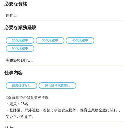
必要な資格
保育士
必要な業務経験
20代活躍中
30代活躍中
40代活躍中
50代活躍中
実務経験1年以上
仕事内容
残業ほぼなし
持ち帰り残業無し
□保育園での保育業務全般
・定員：28名
・登降園、戸外活動、着替えや給食支援等、保育士業務全般に関わっ
ていただきます。