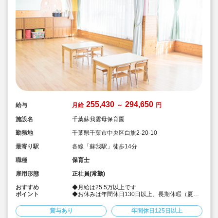
255,430
294,650
給与
月給
～
円
施設名
千葉蘇我雲母保育園
勤務地
千葉県千葉市中央区白旗2-20-10
最寄り駅
各線「蘇我駅」徒歩14分
職種
保育士
雇用形態
正社員(常勤)
おすすめ
◆月給は25.5万以上です
ポイント
◆お休みは年間休日130日以上、長期休暇（夏季
休暇で9連休）も取得可能です♪
◆雲母保育園は60名以下のコンパクトなサイズの
賞与あり
年間休日125日以上
園になります