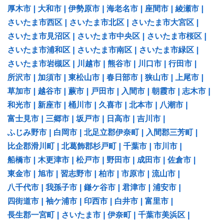
厚木市
|
大和市
|
伊勢原市
|
海老名市
|
座間市
|
綾瀬市
|
さいたま市西区
|
さいたま市北区
|
さいたま市大宮区
|
さいたま市見沼区
|
さいたま市中央区
|
さいたま市桜区
|
さいたま市浦和区
|
さいたま市南区
|
さいたま市緑区
|
さいたま市岩槻区
|
川越市
|
熊谷市
|
川口市
|
行田市
|
所沢市
|
加須市
|
東松山市
|
春日部市
|
狭山市
|
上尾市
|
草加市
|
越谷市
|
蕨市
|
戸田市
|
入間市
|
朝霞市
|
志木市
|
和光市
|
新座市
|
桶川市
|
久喜市
|
北本市
|
八潮市
|
富士見市
|
三郷市
|
坂戸市
|
日高市
|
吉川市
|
ふじみ野市
|
白岡市
|
北足立郡伊奈町
|
入間郡三芳町
|
比企郡滑川町
|
北葛飾郡杉戸町
|
千葉市
|
市川市
|
船橋市
|
木更津市
|
松戸市
|
野田市
|
成田市
|
佐倉市
|
東金市
|
旭市
|
習志野市
|
柏市
|
市原市
|
流山市
|
八千代市
|
我孫子市
|
鎌ケ谷市
|
君津市
|
浦安市
|
四街道市
|
袖ケ浦市
|
印西市
|
白井市
|
富里市
|
長生郡一宮町
|
さいたま市
|
伊奈町
|
千葉市美浜区
|