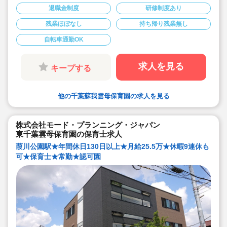
◆仕事もプライベートも両立出来ます。
退職金制度
研修制度あり
◆残業少な目です（サービス残業・持ち帰り業務
をしない仕組みになっています。平均残業 月4.7
残業ほぼなし
持ち帰り残業無し
時間！）
◆行事は最低限です！行事に追われることはあり
ません。
自転車通勤OK
◆日々の保育を大切に楽しくお仕事出来ます（行
事準備・書き物類軽減されています）
◆ピアノが弾けなくてOKです。（得意分野を活
求人を見る
キープする
かして頂く方針です
◆保育以外の業務量が不安な方も安心です。
（ICTシステム導入で業務効率化が図れていま
す）
他の千葉蘇我雲母保育園の求人を見る
◆保育経験がない、ブランクがある方も安心で
す。（先輩社員が徹底サポートします）
◆宿舎借上げ制度活用OK！5,000円の自己負担で
住めます！
株式会社モード・プランニング・ジャパン
◆ベネフィットステーション（飲食店,宿泊・レジ
ャー施設などの割引）
東千葉雲母保育園の保育士求人
◆永年勤続表彰（勤続10年を迎える正社員に、賞
与とリフレッシュ休暇が出ます）
葭川公園駅★年間休日130日以上★月給25.5万★休暇9連休も
◆退職金制度あり
可★保育士★常勤★認可園
◆職員同士の協力を大切にしています！保育経験
がない、ブランクが有る方もOK（先輩スタッフ
がサポートします！）