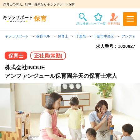
保育士の求人、転職、募集ならキララサポート保育
キララサポート
保育TOP
保育士
千葉県
千葉市中央区
アンファン
求人番号：1020627
保育士
正社員(常勤)
株式会社INOUE
アンファンジュール保育園弁天の保育士求人