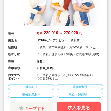
220,010
270,020
給与
月給
～
円
施設名
HOPPAガーデンビュー千葉駅前
勤務地
千葉県千葉市中央区新千葉2-2-1新日本EXビル
最寄り駅
「千葉駅」徒歩2分(JR中央・総武線/JR外房線)
職種
保育士
雇用形態
正社員(常勤)
おすすめ
◇千葉駅より徒歩2分と駅チカで通勤楽々♪
ポイント
◇定員59名！
◇宿舎借上げ制度活用OK 敷金礼金補助あり♪引
越し代補助あり♪名義変更も相談可能です。
賞与あり
退職金制度
◇時間外労働削減や有給休暇推進、時短勤務は最
長お子様が6年生までOK！
研修制度あり
駅近（5分以内）
◇男女問わず子育て参加できる環境作りを行い、
安心して働ける会社作りに力を入れています。
◇ネイティブ講師と一緒に英語のお歌を歌った
り、英語の絵本の読み聞かせに耳を傾けたり生の
求人を見る
キープする
英語にふれ親しんでいます！