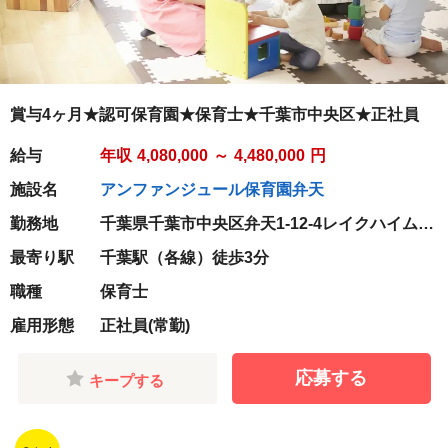
賞与4ヶ月★認可保育園★保育士★千葉市中央区★正社員
給与
年収
4,080,000
～
4,480,000
円
施設名
アンファンジュール保育園弁天
勤務地
千葉県千葉市中央区弁天1-12-4レイクハイム1-
102
最寄り駅
千葉駅（各線）徒歩3分
職種
保育士
雇用形態
正社員(常勤)
応募する
キープする