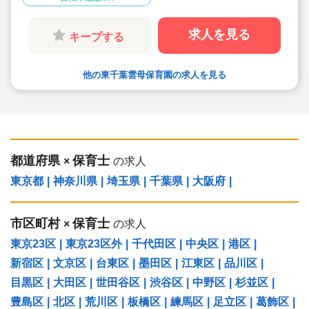
◆日々の保育を大切に楽しくお仕事出来ます（行
事準備・書き物類軽減されています）
◆ピアノが弾けなくてOKです。（得意分野を活
求人を見る
キープする
かして頂く方針です
◆保育以外の業務量が不安な方も安心です。
（ICTシステム導入で業務効率化が図れていま
す）
他の東千葉雲母保育園の求人を見る
◆保育経験がない、ブランクがある方も安心で
す。（先輩社員が徹底サポートします）
◆宿舎借上げ制度活用OK！5,000円の自己負担で
住めます！
◆ベネフィットステーション（飲食店,宿泊・レジ
ャー施設などの割引）
◆永年勤続表彰（勤続10年を迎える正社員に、賞
与とリフレッシュ休暇が出ます）
◆退職金制度あり
都道府県
保育士
×
の求人
◆職員同士の協力を大切にしています！保育経験
がない、ブランクが有る方もOK（先輩スタッフ
東京都
|
神奈川県
|
埼玉県
|
千葉県
|
大阪府
|
がサポートします！）
市区町村
保育士
×
の求人
東京23区
|
東京23区外
|
千代田区
|
中央区
|
港区
|
新宿区
|
文京区
|
台東区
|
墨田区
|
江東区
|
品川区
|
目黒区
|
大田区
|
世田谷区
|
渋谷区
|
中野区
|
杉並区
|
豊島区
|
北区
|
荒川区
|
板橋区
|
練馬区
|
足立区
|
葛飾区
|