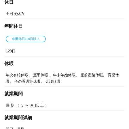
休日
土日祝休み
年間休日
年間休日120日以上
120日
休暇
年次有給休暇、
慶弔休暇、
年末年始休暇、
産前産後休暇、
育児休
暇、
子の看護等休暇、
介護休暇
就業期間
長
期
（
３
ヶ
月
以
上
）
就業期間詳細