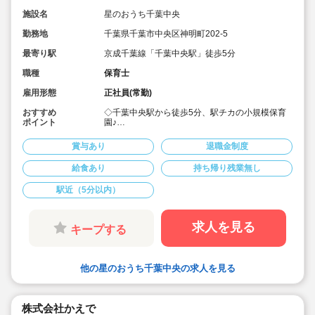
施設名
星のおうち千葉中央
勤務地
千葉県千葉市中央区神明町202-5
最寄り駅
京成千葉線「千葉中央駅」徒歩5分
職種
保育士
雇用形態
正社員(常勤)
おすすめ
◇千葉中央駅から徒歩5分、駅チカの小規模保育
ポイント
園♪
◇月給23.8万～、賞与実績3.0ヶ月♪
◇久保田式育脳法カリキュラムを取り入れていま
賞与あり
退職金制度
す！
◇チームワークを大切にし、明るく働きがいのあ
給食あり
持ち帰り残業無し
る保育園を目指しています！
◇研修制度も充実しているので安心して働くこと
駅近（5分以内）
ができます！
◇予備校を運営する法人のため、知育教育に特化
した保育を行っています！
◇残業は少なく、持ち帰り業務もありません！
求人を見る
キープする
他の星のおうち千葉中央の求人を見る
株式会社かえで