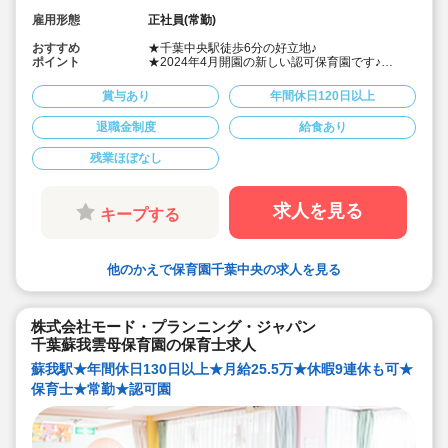
雇用形態
正社員(常勤)
おすすめ
★千葉中央駅徒歩6分の好立地♪
ポイント
★2024年4月開園の新しい認可保育園です♪
★定員30名と小規模です♪
★月給22.4万～、賞与実績2.0ヶ月
賞与あり
年間休日120日以上
★賞与の他、期末手当支給あります♪
★年間休日120日程以上、残業ほぼ無しでプライ
退職金制度
給食あり
ベートも充実♪
★子供に寄り添った保育を実践しております♪
残業ほぼなし
求人を見る
キープする
他のかえで保育園千葉中央の求人を見る
株式会社モード・プランニング・ジャパン
千葉蘇我雲母保育園の保育士求人
蘇我駅★年間休日130日以上★月給25.5万★休暇9連休も可★
保育士★常勤★認可園