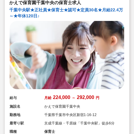
かえで保育園千葉中央の保育士求人
千葉中央駅★正社員★保育士★認可★定員30名★月給22.4万
～★年休120日♪
224,000
292,000
給与
月給
～
円
施設名
かえで保育園千葉中央
勤務地
千葉県千葉市中央区新宿1-16-12
最寄り駅
京成千葉線・千原線「千葉中央駅」徒歩6分
職種
保育士