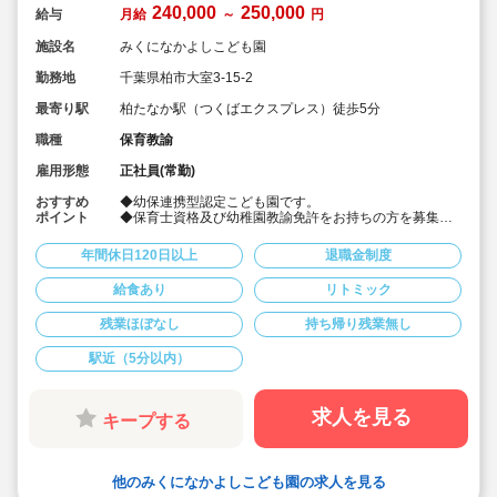
240,000
250,000
給与
月給
～
円
施設名
みくになかよしこども園
勤務地
千葉県柏市大室3-15-2
最寄り駅
柏たなか駅（つくばエクスプレス）徒歩5分
職種
保育教諭
雇用形態
正社員(常勤)
おすすめ
◆幼保連携型認定こども園です。
ポイント
◆保育士資格及び幼稚園教諭免許をお持ちの方を募集。
◆車通勤可
◆賞与4ヶ月♪！
年間休日120日以上
退職金制度
◆時間外は平均2時間程度
◆持ち帰り仕事なし
給食あり
リトミック
残業ほぼなし
持ち帰り残業無し
駅近（5分以内）
求人を見る
キープする
他のみくになかよしこども園の求人を見る