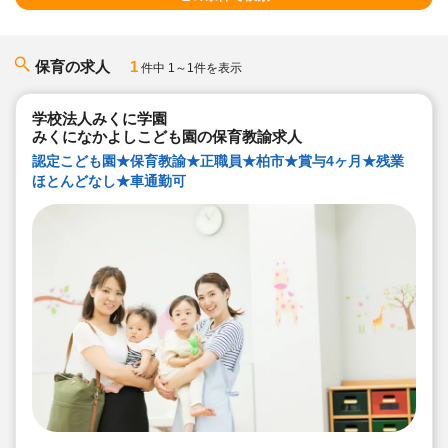
保育の求人
1
件中 1～1件を表示
学校法人みくに学園
みくになかよしこども園の保育教諭求人
認定こども園★保育教諭★正職員★柏市★賞与4ヶ月★残業
ほとんどなし★車通勤可