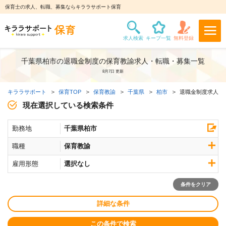
保育士の求人、転職、募集ならキララサポート保育
千葉県柏市の退職金制度の保育教諭求人・転職・募集一覧
8月7日 更新
キララサポート
保育TOP
保育教諭
千葉県
柏市
退職金制度求人
現在選択している検索条件
勤務地
千葉県柏市
職種
保育教諭
雇用形態
選択なし
条件をクリア
詳細な条件
この条件で検索