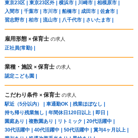
東京23区
|
東京23区外
|
横浜市
|
川崎市
|
相模原市
|
入間市
|
千葉市
|
市川市
|
船橋市
|
成田市
|
佐倉市
|
習志野市
|
柏市
|
流山市
|
八千代市
|
さいたま市
|
雇用形態
保育士
×
の求人
正社員(常勤)
|
業種・施設
保育士
×
の求人
認定こども園
|
こだわり条件
保育士
×
の求人
駅近（5分以内）
|
車通勤OK
|
残業ほぼなし
|
持ち帰り残業無し
|
年間休日120日以上
|
即日
|
園庭あり
|
複数園あり
|
リトミック
|
20代活躍中
|
30代活躍中
|
40代活躍中
|
50代活躍中
|
賞与4ヶ月以上
|