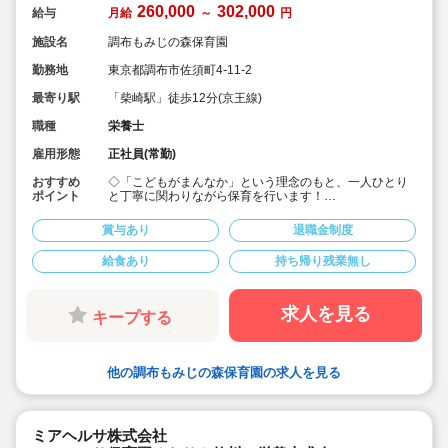
260,000
302,000
給与
月給
～
円
施設名
調布もみじの森保育園
勤務地
東京都調布市佐須町4-11-2
最寄り駅
「柴崎駅」徒歩12分(京王線)
職種
栄養士
雇用形態
正社員(常勤)
おすすめ
◇「こどもがまんなか」という理念のもと、一人ひとり
ポイント
と丁寧に関わりながら保育を行います！
◇月給26万円～賞与実績5.1ヶ月の好待遇♪
◇希少な保育園栄養士求人(調理に関しては外部委託を利
賞与あり
退職金制度
用)
◇宿舎借り上げ制度利用出来、引っ越し補助制度もあり
給食あり
持ち帰り残業無し
ますので、県外からの転居なども安心♪
◇風通しが良く、アットホームは雰囲気の保育園です！
◇研修制度充実！キャリアアップしたい方にもおすすめ
の保育園です♪
求人を見る
キープする
他の調布もみじの森保育園の求人を見る
ミアヘルサ株式会社