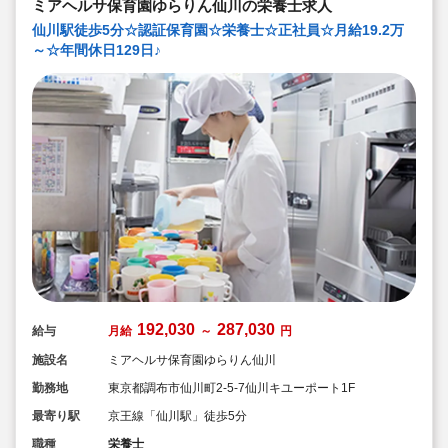
ミアヘルサ保育園ゆらりん仙川の栄養士求人
仙川駅徒歩5分☆認証保育園☆栄養士☆正社員☆月給19.2万
～☆年間休日129日♪
192,030
287,030
給与
月給
～
円
施設名
ミアヘルサ保育園ゆらりん仙川
勤務地
東京都調布市仙川町2-5-7仙川キユーポート1F
最寄り駅
京王線「仙川駅」徒歩5分
職種
栄養士