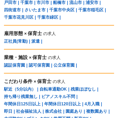
戸田市
|
千葉市
|
市川市
|
船橋市
|
流山市
|
浦安市
|
四街道市
|
さいたま市
|
千葉市中央区
|
千葉市稲毛区
|
千葉市花見川区
|
千葉市緑区
|
雇用形態
保育士
×
の求人
正社員(常勤)
|
派遣
|
業種・施設
保育士
×
の求人
認証保育園
|
認可保育園
|
公立保育園
|
こだわり条件
保育士
×
の求人
駅近（5分以内）
|
自転車通勤OK
|
残業ほぼなし
|
持ち帰り残業無し
|
ピアノスキル不問
|
年間休日125日以上
|
年間休日120日以上
|
4月入職
|
即日
|
社会福祉法人
|
株式会社
|
園庭あり
|
複数園あり
|