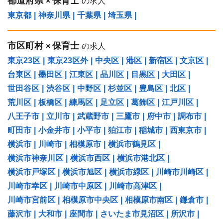
都道府県
保育士
×
の求人
東京都
|
神奈川県
|
千葉県
|
埼玉県
|
市区町村
保育士
×
の求人
東京23区
|
東京23区外
|
中央区
|
港区
|
新宿区
|
文京区
|
台東区
|
墨田区
|
江東区
|
品川区
|
目黒区
|
大田区
|
世田谷区
|
渋谷区
|
中野区
|
杉並区
|
豊島区
|
北区
|
荒川区
|
板橋区
|
練馬区
|
足立区
|
葛飾区
|
江戸川区
|
八王子市
|
立川市
|
武蔵野市
|
三鷹市
|
府中市
|
調布市
|
町田市
|
小金井市
|
小平市
|
狛江市
|
稲城市
|
西東京市
|
横浜市
|
川崎市
|
相模原市
|
横浜市鶴見区
|
横浜市神奈川区
|
横浜市西区
|
横浜市港北区
|
横浜市戸塚区
|
横浜市旭区
|
横浜市緑区
|
川崎市川崎区
|
川崎市幸区
|
川崎市中原区
|
川崎市高津区
|
川崎市宮前区
|
相模原市中央区
|
相模原市南区
|
鎌倉市
|
藤沢市
|
大和市
|
座間市
|
さいたま市見沼区
|
所沢市
|