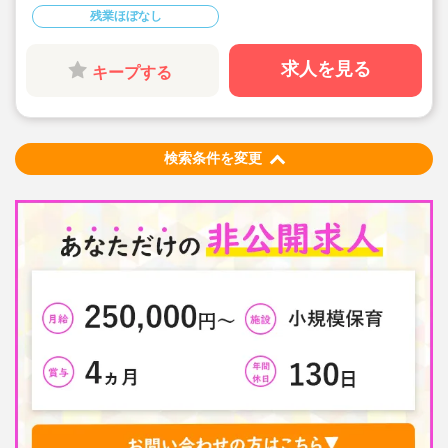
と非常に少なく、プライベートの時間をしっかり確保で
残業ほぼなし
きる環境です♪
◇借り上げ社宅制度あり！(敷金全額補助付き)
◇【「人」を「良」くする、それが「食」】という理念
のもと、五感をはぐくみ、生きる力に繋がることを意識
求人を見る
キープする
した給食を提供しています
◇和食を中心に、洋食・中華や、行事食・季節のメニュ
ーなども取り入れています☆
検索条件を変更