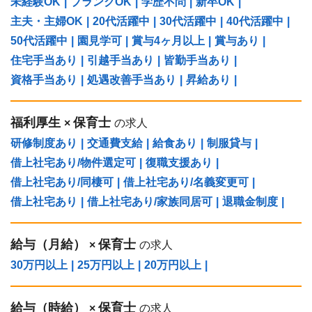
未経験OK
|
ブランクOK
|
学歴不問
|
新卒OK
|
主夫・主婦OK
|
20代活躍中
|
30代活躍中
|
40代活躍中
|
50代活躍中
|
園見学可
|
賞与4ヶ月以上
|
賞与あり
|
住宅手当あり
|
引越手当あり
|
皆勤手当あり
|
資格手当あり
|
処遇改善手当あり
|
昇給あり
|
福利厚生
保育士
×
の求人
研修制度あり
|
交通費支給
|
給食あり
|
制服貸与
|
借上社宅あり/物件選定可
|
復職支援あり
|
借上社宅あり/同棲可
|
借上社宅あり/名義変更可
|
借上社宅あり
|
借上社宅あり/家族同居可
|
退職金制度
|
給与（⽉給）
保育士
×
の求人
30万円以上
|
25万円以上
|
20万円以上
|
給与（時給）
保育士
×
の求人