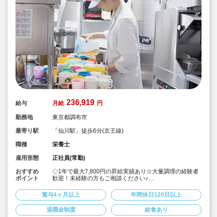
236,919
給与
月給
円
勤務地
東京都調布市
最寄り駅
「仙川駅」徒歩6分(京王線)
職種
栄養士
雇用形態
正社員(常勤)
おすすめ
◇1年で最大7,800円の昇給実績あり☆大量調理の経験者
ポイント
歓迎！未経験の方もご相談ください♪
◇「仙川駅」徒歩6分、定員90名の認可保育園！
◇賞与3か月と好待遇です！ヘアカラーは8番までOK◎
賞与4ヶ月以上
年間休日120日以上
◇年間休日120日/育産休からの復帰率100％/有給消化率
100％☆安心してお休みが取れます
退職金制度
給食あり
◇産休・育休からの復帰率も100％。残業が月2～3時間