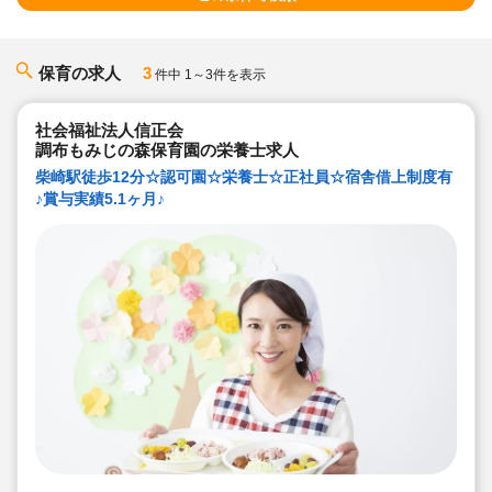
保育の求人
3
件中 1～3件を表示
社会福祉法人信正会
調布もみじの森保育園の栄養士求人
柴崎駅徒歩12分☆認可園☆栄養士☆正社員☆宿舎借上制度有
♪賞与実績5.1ヶ月♪