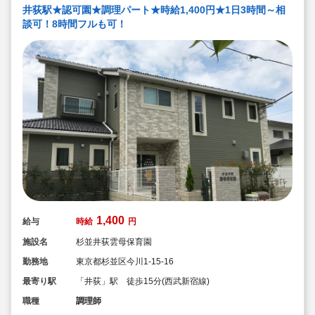
井荻駅★認可園★調理パート★時給1,400円★1日3時間～相
談可！8時間フルも可！
1,400
給与
時給
円
施設名
杉並井荻雲母保育園
勤務地
東京都杉並区今川1-15-16
最寄り駅
「井荻」駅 徒歩15分(西武新宿線)
職種
調理師