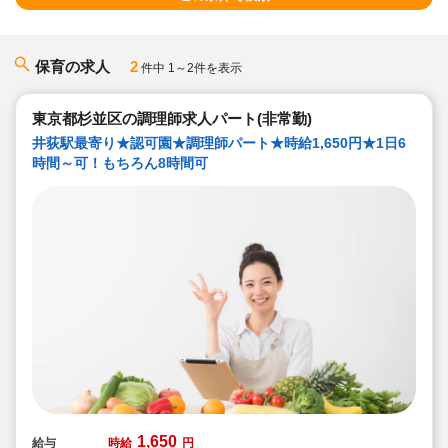
保育の求人
2
件中 1～2件を表示
東京都杉並区の調理師求人パート(非常勤)
井荻駅最寄り★認可園★調理師パート★時給1,650円★1日6
時間～可！もちろん8時間可
1,650
給与
時給
円