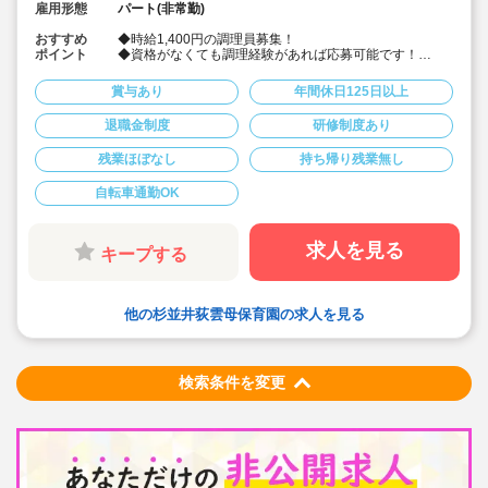
雇用形態
パート(非常勤)
おすすめ
◆時給1,400円の調理員募集！
ポイント
◆資格がなくても調理経験があれば応募可能です！
◆献立は園の栄養士と管理栄養士が決めています！その
献立にそって調理頂ける調理員の募集です！
賞与あり
年間休日125日以上
◆雲母保育園は60名以下のコンパクトなサイズの園にな
りますので、食数も少なめです！
退職金制度
研修制度あり
◆1日3時間の勤務から相談可能です！もちろん8時間の
勤務も相談可能！仕事もプライベートも両立出来ます。
残業ほぼなし
持ち帰り残業無し
◆残業なし！定時あがり！
◆日々の保育を大切に楽しくお仕事出来ます（行事準
備・書き物類軽減されています）
自転車通勤OK
◆保育園での調理経験がある方大歓迎！病院や高齢者施
設での経験がある方も大歓迎です！
◆職員同士の協力を大切にしています！（先輩スタッフ
求人を見る
キープする
がサポートします！）
他の杉並井荻雲母保育園の求人を見る
検索条件を変更