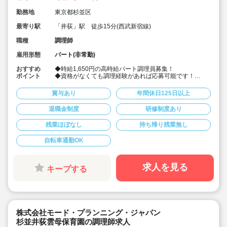
勤務地
東京都杉並区
最寄り駅
「井荻」駅 徒歩15分(西武新宿線)
職種
調理師
雇用形態
パート(非常勤)
おすすめ
◆時給1,650円の高時給パート調理員募集！
ポイント
◆資格がなくても調理経験があれば応募可能です！
◆献立は園の栄養士と管理栄養士が決めています！その
献立にそって調理頂ける調理員の募集です！
賞与あり
年間休日125日以上
◆雲母保育園は60名以下のコンパクトなサイズの園にな
りますので、食数も少なめです！
退職金制度
研修制度あり
◆1日6時間の勤務から相談可能です！もちろん8時間の
勤務も相談可能！仕事もプライベートも両立出来ます。
残業ほぼなし
持ち帰り残業無し
◆残業なし！定時あがり！
◆日々の保育を大切に楽しくお仕事出来ます（行事準
備・書き物類軽減されています）
自転車通勤OK
◆保育園での調理経験がある方大歓迎！病院や高齢者施
設での経験がある方も大歓迎です！
◆職員同士の協力を大切にしています！（先輩スタッフ
求人を見る
キープする
がサポートします！）
株式会社モード・プランニング・ジャパン
杉並井荻雲母保育園の調理師求人