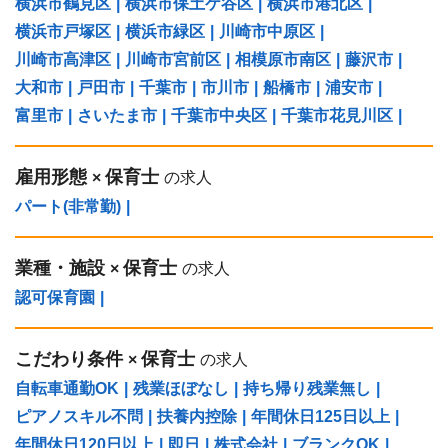
横浜市鶴見区
|
横浜市保土ケ谷区
|
横浜市港北区
|
横浜市戸塚区
|
横浜市緑区
|
川崎市中原区
|
川崎市高津区
|
川崎市宮前区
|
相模原市南区
|
藤沢市
|
大和市
|
戸田市
|
千葉市
|
市川市
|
船橋市
|
浦安市
|
富里市
|
さいたま市
|
千葉市中央区
|
千葉市花見川区
|
雇用形態
保育士
×
の求人
パート(非常勤)
|
業種・施設
保育士
×
の求人
認可保育園
|
こだわり条件
保育士
×
の求人
自転車通勤OK
|
残業ほぼなし
|
持ち帰り残業無し
|
ピアノスキル不問
|
扶養内控除
|
年間休日125日以上
|
年間休日120日以上
|
即日
|
株式会社
|
ブランクOK
|