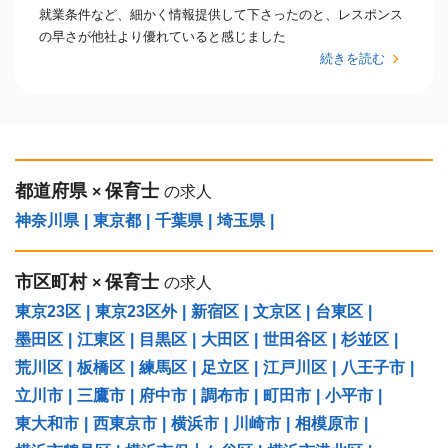
就業条件など、細かく情報提供して下さったのと、レスポンス
の早さが他社より優れていると感じました
続きを読む
都道府県
保育士
×
の求人
神奈川県
|
東京都
|
千葉県
|
埼玉県
|
市区町村
保育士
×
の求人
東京23区
|
東京23区外
|
新宿区
|
文京区
|
台東区
|
墨田区
|
江東区
|
目黒区
|
大田区
|
世田谷区
|
杉並区
|
荒川区
|
板橋区
|
練馬区
|
足立区
|
江戸川区
|
八王子市
|
立川市
|
三鷹市
|
府中市
|
調布市
|
町田市
|
小平市
|
東大和市
|
西東京市
|
横浜市
|
川崎市
|
相模原市
|