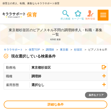
保育士の求人、転職、募集ならキララサポート保育
東京都杉並区のピアノスキル不問の調理師求人・転職・募集
一覧
8月8日 更新
キララサポート
保育TOP
調理師
東京都
杉並区
ピアノスキル不問
現在選択している検索条件
勤務地
東京都杉並区
職種
調理師
雇用形態
選択なし
条件をクリア
詳細な条件