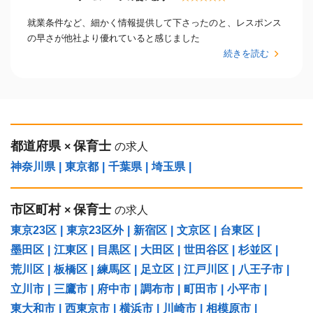
就業条件など、細かく情報提供して下さったのと、レスポンス
の早さが他社より優れていると感じました
続きを読む
都道府県
保育士
×
の求人
神奈川県
|
東京都
|
千葉県
|
埼玉県
|
市区町村
保育士
×
の求人
東京23区
|
東京23区外
|
新宿区
|
文京区
|
台東区
|
墨田区
|
江東区
|
目黒区
|
大田区
|
世田谷区
|
杉並区
|
荒川区
|
板橋区
|
練馬区
|
足立区
|
江戸川区
|
八王子市
|
立川市
|
三鷹市
|
府中市
|
調布市
|
町田市
|
小平市
|
東大和市
|
西東京市
|
横浜市
|
川崎市
|
相模原市
|