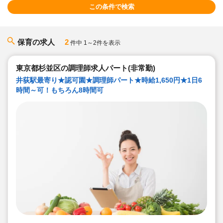
この条件で検索
保育の求人
2
件中 1～2件を表示
東京都杉並区の調理師求人パート(非常勤)
井荻駅最寄り★認可園★調理師パート★時給1,650円★1日6
時間～可！もちろん8時間可