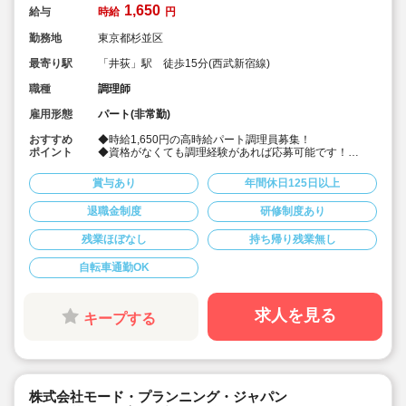
1,650
給与
時給
円
勤務地
東京都杉並区
最寄り駅
「井荻」駅 徒歩15分(西武新宿線)
職種
調理師
雇用形態
パート(非常勤)
おすすめ
◆時給1,650円の高時給パート調理員募集！
ポイント
◆資格がなくても調理経験があれば応募可能です！
◆献立は園の栄養士と管理栄養士が決めています！その
献立にそって調理頂ける調理員の募集です！
賞与あり
年間休日125日以上
◆雲母保育園は60名以下のコンパクトなサイズの園にな
りますので、食数も少なめです！
退職金制度
研修制度あり
◆1日6時間の勤務から相談可能です！もちろん8時間の
勤務も相談可能！仕事もプライベートも両立出来ます。
残業ほぼなし
持ち帰り残業無し
◆残業なし！定時あがり！
◆日々の保育を大切に楽しくお仕事出来ます（行事準
備・書き物類軽減されています）
自転車通勤OK
◆保育園での調理経験がある方大歓迎！病院や高齢者施
設での経験がある方も大歓迎です！
◆職員同士の協力を大切にしています！（先輩スタッフ
求人を見る
キープする
がサポートします！）
株式会社モード・プランニング・ジャパン