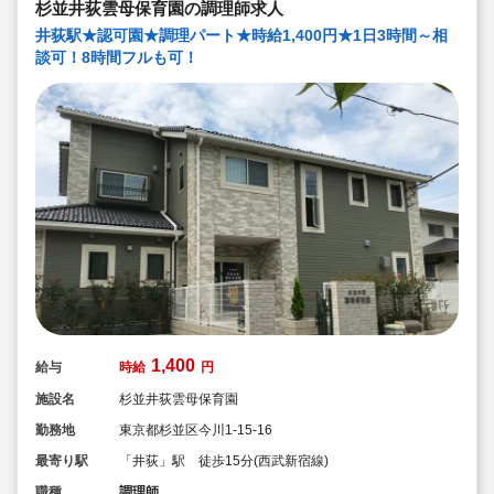
杉並井荻雲母保育園の調理師求人
井荻駅★認可園★調理パート★時給1,400円★1日3時間～相
談可！8時間フルも可！
1,400
給与
時給
円
施設名
杉並井荻雲母保育園
勤務地
東京都杉並区今川1-15-16
最寄り駅
「井荻」駅 徒歩15分(西武新宿線)
職種
調理師