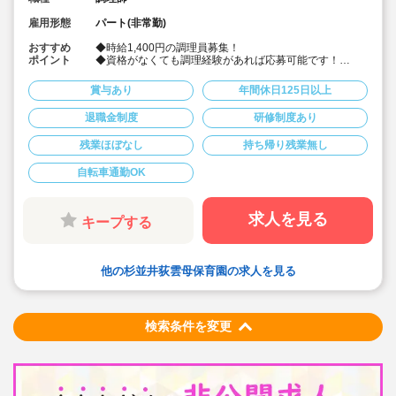
雇用形態
パート(非常勤)
おすすめ
◆時給1,400円の調理員募集！
ポイント
◆資格がなくても調理経験があれば応募可能です！
◆献立は園の栄養士と管理栄養士が決めています！その
献立にそって調理頂ける調理員の募集です！
賞与あり
年間休日125日以上
◆雲母保育園は60名以下のコンパクトなサイズの園にな
りますので、食数も少なめです！
退職金制度
研修制度あり
◆1日3時間の勤務から相談可能です！もちろん8時間の
勤務も相談可能！仕事もプライベートも両立出来ます。
残業ほぼなし
持ち帰り残業無し
◆残業なし！定時あがり！
◆日々の保育を大切に楽しくお仕事出来ます（行事準
備・書き物類軽減されています）
自転車通勤OK
◆保育園での調理経験がある方大歓迎！病院や高齢者施
設での経験がある方も大歓迎です！
◆職員同士の協力を大切にしています！（先輩スタッフ
求人を見る
キープする
がサポートします！）
他の杉並井荻雲母保育園の求人を見る
検索条件を変更