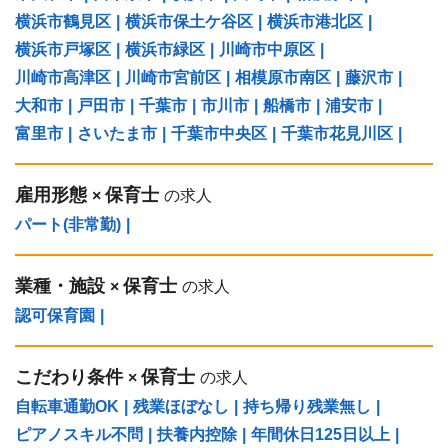
横浜市鶴見区
|
横浜市保土ケ谷区
|
横浜市港北区
|
横浜市戸塚区
|
横浜市緑区
|
川崎市中原区
|
川崎市高津区
|
川崎市宮前区
|
相模原市南区
|
藤沢市
|
大和市
|
戸田市
|
千葉市
|
市川市
|
船橋市
|
浦安市
|
富里市
|
さいたま市
|
千葉市中央区
|
千葉市花見川区
|
雇用形態
保育士
×
の求人
パート(非常勤)
|
業種・施設
保育士
×
の求人
認可保育園
|
こだわり条件
保育士
×
の求人
自転車通勤OK
|
残業ほぼなし
|
持ち帰り残業無し
|
ピアノスキル不問
|
扶養内控除
|
年間休日125日以上
|