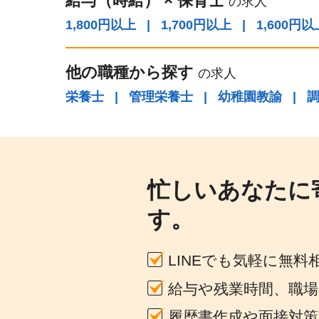
給与（時給）
×
保育士
の求人
1,800円以上
|
1,700円以上
|
1,600円以
他の職種から探す
の求人
栄養士
|
管理栄養士
|
幼稚園教諭
|
忙しいあなたに
す。
LINEでも気軽に無料
給与や残業時間、職
履歴書作成や面接対