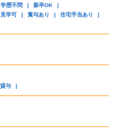
学歴不問
|
新卒OK
|
園見学可
|
賞与あり
|
住宅手当あり
|
貸与
|