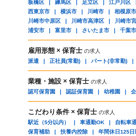
板橋区
|
練馬区
|
足立区
|
江戸川区
西東京市
|
横浜市
|
川崎市
|
相模原
川崎市中原区
|
川崎市高津区
|
川崎市
浦安市
|
富里市
|
さいたま市
|
千葉
雇用形態
×
保育士
の求人
派遣
|
正社員(常勤)
|
パート(非常勤)
|
業種・施設
×
保育士
の求人
認可保育園
|
認証保育園
|
幼稚園
|
こだわり条件
×
保育士
の求人
駅近（5分以内）
|
車通勤OK
|
自転車通
保育補助
|
扶養内控除
|
年間休日125