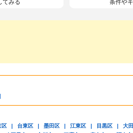
してみる
条件や
|
京区
|
台東区
|
墨田区
|
江東区
|
目黒区
|
大