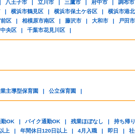
|
八王子市
|
立川市
|
三鷹市
|
府中市
|
調布市
市
|
横浜市鶴見区
|
横浜市保土ケ谷区
|
横浜市港北
宮前区
|
相模原市南区
|
藤沢市
|
大和市
|
戸田市
市中央区
|
千葉市花見川区
|
企業主導型保育園
|
公立保育園
|
勤OK
|
バイク通勤OK
|
残業ほぼなし
|
持ち帰
日以上
|
年間休日120日以上
|
4月入職
|
即日
|
社