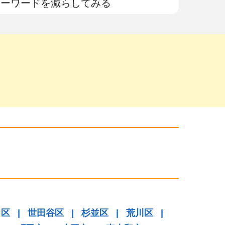
キーワードを減らしてみる
田区
|
世田谷区
|
杉並区
|
荒川区
|