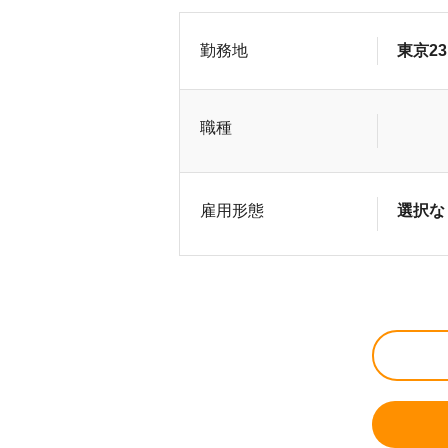
勤務地
東京2
職種
雇用形態
選択な